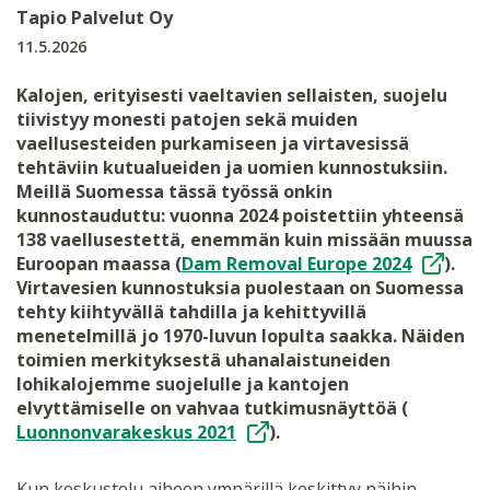
Tapio Palvelut Oy
11.5.2026
Kalojen, erityisesti vaeltavien sellaisten, suojelu
tiivistyy monesti patojen sekä muiden
vaellusesteiden purkamiseen ja virtavesissä
tehtäviin kutualueiden ja uomien kunnostuksiin.
Meillä Suomessa tässä työssä onkin
kunnostauduttu: vuonna 2024 poistettiin yhteensä
138 vaellusestettä, enemmän kuin missään muussa
Euroopan maassa (
Dam Removal Europe 2024
).
Virtavesien kunnostuksia puolestaan on Suomessa
tehty kiihtyvällä tahdilla ja kehittyvillä
menetelmillä jo 1970-luvun lopulta saakka. Näiden
toimien merkityksestä uhanalaistuneiden
lohikalojemme suojelulle ja kantojen
elvyttämiselle on vahvaa tutkimusnäyttöä (
Luonnonvarakeskus 2021
).
Kun keskustelu aiheen ympärillä keskittyy näihin