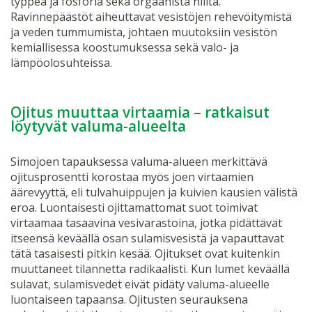
typpeä ja fosforia sekä orgaanista hiiltä.
Ravinnepäästöt aiheuttavat vesistöjen rehevöitymistä
ja veden tummumista, johtaen muutoksiin vesistön
kemiallisessa koostumuksessa sekä valo- ja
lämpöolosuhteissa.
Ojitus muuttaa virtaamia – ratkaisut
löytyvät valuma-alueelta
Simojoen tapauksessa valuma-alueen merkittävä
ojitusprosentti korostaa myös joen virtaamien
äärevyyttä, eli tulvahuippujen ja kuivien kausien välistä
eroa. Luontaisesti ojittamattomat suot toimivat
virtaamaa tasaavina vesivarastoina, jotka pidättävät
itseensä keväällä osan sulamisvesistä ja vapauttavat
tätä tasaisesti pitkin kesää. Ojitukset ovat kuitenkin
muuttaneet tilannetta radikaalisti. Kun lumet keväällä
sulavat, sulamisvedet eivät pidäty valuma-alueelle
luontaiseen tapaansa. Ojitusten seurauksena