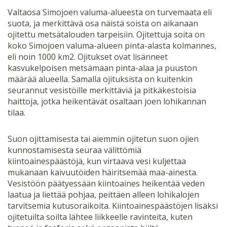
Valtaosa Simojoen valuma-alueesta on turvemaata eli
suota, ja merkittävä osa näistä soista on aikanaan
ojitettu metsätalouden tarpeisiin. Ojitettuja soita on
koko Simojoen valuma-alueen pinta-alasta kolmannes,
eli noin 1000 km2. Ojitukset ovat lisänneet
kasvukelpoisen metsämaan pinta-alaa ja puuston
määrää alueella. Samalla ojituksista on kuitenkin
seurannut vesistöille merkittäviä ja pitkäkestoisia
haittoja, jotka heikentävät osaltaan joen lohikannan
tilaa.
Suon ojittamisesta tai aiemmin ojitetun suon ojien
kunnostamisesta seuraa välittömiä
kiintoainespäästöjä, kun virtaava vesi kuljettaa
mukanaan kaivuutöiden häiritsemää maa-ainesta.
Vesistöön päätyessään kiintoaines heikentää veden
laatua ja liettää pohjaa, peittäen alleen lohikalojen
tarvitsemia kutusoraikoita. Kiintoainespäästöjen lisäksi
ojitetuilta soilta lähtee liikkeelle ravinteita, kuten