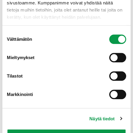
sivustoamme. Kumppanimme voivat yhdistää näitä
tietoja muihin tietoihin, joita olet antanut heille tai joita on
Matias Virta
kerätty, kun olet käyttänyt heidän palvelujaan.
Ennallistamis­asiantuntija
matias.virta(at)tapio.fi
Suostumuksen
+358 29 432 6045
Välttämätön
valinta
Mieltymykset
Tilastot
Markkinointi
Näytä tiedot