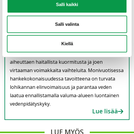
Simojoen valuma-alueen elvyttäminen
Salli kaikki
– Puhdas vesi, elinvoimainen luonto
Simojoen ainutlaatuinen, geneettisesti yksilöllinen
Salli valinta
lohikanta on nyt jo kolmatta vuotta peräkkäin
matalalla tasolla. Syy ei ole itse joessa, vaan sen
Kiellä
valuma-alueella: laajojen ojitusten takia vesi ei
pidäty alueen soihin, vaan virtaa nopeasti jokeen
aiheuttaen haitallista kuormitusta ja joen
virtaaman voimakkaita vaihteluita. Monivuotisessa
hankekokonaisuudessa tavoitteena on turvata
lohikannan elinvoimaisuus ja parantaa veden
laatua ennallistamalla valuma-alueen luontainen
vedenpidätyskyky.
Lue lisää
LUE MYÖS