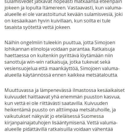
sulamisvedet jatkavat nopeasti matkaansa eteenpäin
jokeen ja lopulta Itämereen. Vastaavasti, kun valuma-
alueelle ei ole varastoitunut kevään sulamisvesiä, joki
on kesäaikaan hyvin kuivillaan, kun soilta ei tule
tasaista syötettä vettä jokeen.
Näihin ongelmiin tuleekin puuttua, jotta Simojoen
lohikannan elinoloja voidaan parantaa. Ratkaisuja
haettaessa on kuitenkin pyrittävä löytämään niin
sanottuja win-win ratkaisuja, jotka tukevat sekä
vesiensuojelua että maankäyttöä, Simojoen valuma-
alueella käytännössä ennen kaikkea metsätaloutta.
Muuttuvassa ja lämpenevässä ilmastossa kesäaikaiset
kuivuudet haittaavat yhä enemmän puuston kasvua,
kun vettä ei ole riittävästi saatavilla. Kuivuuden
heikentämä puusto on alttiimpaa metsätuhoille, ja
vaikutukset näkyvät jo eteläisessä Suomessa
kirjanpainajatuhojen lisääntymisenä. Vettä valuma-
alueelle pidättävillä ratkaisuilla voidaan vähentää