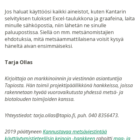
Jos haluat käyttöösi kaikki aineistot, kuten Kantarin
selvityksen tulokset Excel-taulukkona ja graafeina, laita
minulle sähköpostia, niin lähetän ne sinulle
paluupostissa. Siellä on mm. metsänomistajien
ehdotuksia, mitä metsäammattilaisena voisit kysyä
häneltä aivan ensimmäiseksi.
Tarja Ollas
Kirjoittaja on markkinoinnin ja viestinnän asiantuntija
Tapiosta. Hän toimii projektipäällikkönä hankkeissa, joissa
rakennetaan hyvää vuorovaikutusta yhdessä metsä- ja
biotalouden toimijoiden kanssa.
Yhteystiedot: tarja.ollas@tapio.fi, puh. 040 8356473.
2019 päättyneen
Kannustavaa metsäviestintää
käyttäytymistieteellisin keinoin -hankkeen
rahoitti
maa- ja