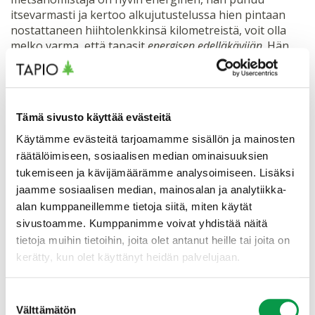
itsevarmasti ja kertoo alkujutustelussa hien pintaan
nostattaneen hiihtolenkkinsä kilometreistä, voit olla
melko varma, että tapasit
energisen edelläkävijän
. Hän
haluaa todennäköisimmin selkeitä ja napakoita
vastauksia metsällisiin kysymyksiinsä. Hän ehkä
ärsyyntyisi, jos sinä aloitteellisesti lähtisit
keskustelemaan pitkän kaavan kautta hänen
Tämä sivusto käyttää evästeitä
metsällisestä arvomaailmastaan. Jos taas kohtaat
seesteisen ylläpitäjän
, joka kuvailee ulkoilua hyvän
Käytämme evästeitä tarjoamamme sisällön ja mainosten
mielen ja kauniin maiseman kautta, on varminta
räätälöimiseen, sosiaalisen median ominaisuuksien
keskustella arvoista, jotta hän kokee, että välität
tukemiseen ja kävijämäärämme analysoimiseen. Lisäksi
ensisijaisesti hänestä ja hänelle sopivasta metsästä.
jaamme sosiaalisen median, mainosalan ja analytiikka-
Hän saattaa ajatella esimerkiksi, että metsästä saatavat
alan kumppaneillemme tietoja siitä, miten käytät
tulot ovat bonus sen jälkeen, kun metsäluonnosta ja
sivustoamme. Kumppanimme voivat yhdistää näitä
maisemasta on huolehdittu ensin.
tietoja muihin tietoihin, joita olet antanut heille tai joita on
kerätty, kun olet käyttänyt heidän palvelujaan.
Maisemasta ja kylän parhaasta sienimetsästä puhuva
saattaa olla myös
yhteisöllinen huolehtija
, jolle tärkeintä
Suostumuksen
on sujuva arki. Hän ei jaksa pitkään arvokeskustelua,
Välttämätön
valinta
koska on hyvin käytännöllinen, mutta ei siitä