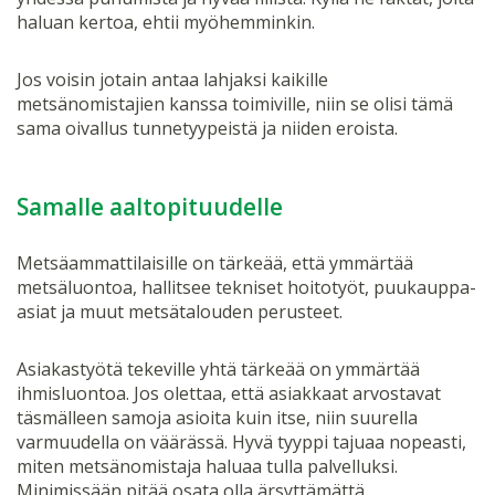
haluan kertoa, ehtii myöhemminkin.
Jos voisin jotain antaa lahjaksi kaikille
metsänomistajien kanssa toimiville, niin se olisi tämä
sama oivallus tunnetyypeistä ja niiden eroista.
Samalle aaltopituudelle
Metsäammattilaisille on tärkeää, että ymmärtää
metsäluontoa, hallitsee tekniset hoitotyöt, puukauppa-
asiat ja muut metsätalouden perusteet.
Asiakastyötä tekeville yhtä tärkeää on ymmärtää
ihmisluontoa. Jos olettaa, että asiakkaat arvostavat
täsmälleen samoja asioita kuin itse, niin suurella
varmuudella on väärässä. Hyvä tyyppi tajuaa nopeasti,
miten metsänomistaja haluaa tulla palvelluksi.
Minimissään pitää osata olla ärsyttämättä