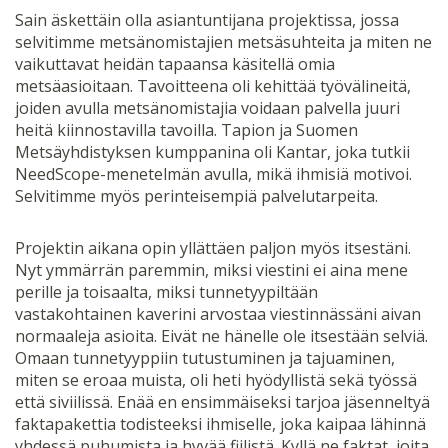
Sain äskettäin olla asiantuntijana projektissa, jossa
selvitimme metsänomistajien metsäsuhteita ja miten ne
vaikuttavat heidän tapaansa käsitellä omia
metsäasioitaan. Tavoitteena oli kehittää työvälineitä,
joiden avulla metsänomistajia voidaan palvella juuri
heitä kiinnostavilla tavoilla. Tapion ja Suomen
Metsäyhdistyksen kumppanina oli Kantar, joka tutkii
NeedScope-menetelmän avulla, mikä ihmisiä motivoi.
Selvitimme myös perinteisempiä palvelutarpeita.
Projektin aikana opin yllättäen paljon myös itsestäni.
Nyt ymmärrän paremmin, miksi viestini ei aina mene
perille ja toisaalta, miksi tunnetyypiltään
vastakohtainen kaverini arvostaa viestinnässäni aivan
normaaleja asioita. Eivät ne hänelle ole itsestään selviä.
Omaan tunnetyyppiin tutustuminen ja tajuaminen,
miten se eroaa muista, oli heti hyödyllistä sekä työssä
että siviilissä. Enää en ensimmäiseksi tarjoa jäsenneltyä
faktapakettia todisteeksi ihmiselle, joka kaipaa lähinnä
yhdessä puhumista ja hyvää fiilistä. Kyllä ne faktat, joita