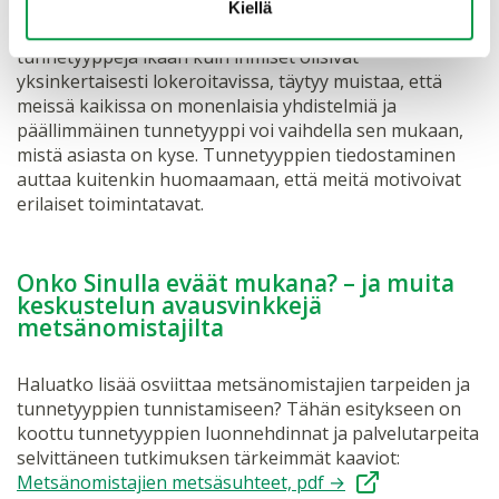
Kiellä
Vaikka yllä kuvasinkin näitä metsäsuhteiden
tunnetyyppejä ikään kuin ihmiset olisivat
yksinkertaisesti lokeroitavissa, täytyy muistaa, että
meissä kaikissa on monenlaisia yhdistelmiä ja
päällimmäinen tunnetyyppi voi vaihdella sen mukaan,
mistä asiasta on kyse. Tunnetyyppien tiedostaminen
auttaa kuitenkin huomaamaan, että meitä motivoivat
erilaiset toimintatavat.
Onko Sinulla eväät mukana? – ja muita
keskustelun avausvinkkejä
metsänomistajilta
Haluatko lisää osviittaa metsänomistajien tarpeiden ja
tunnetyyppien tunnistamiseen? Tähän esitykseen on
koottu tunnetyyppien luonnehdinnat ja palvelutarpeita
selvittäneen tutkimuksen tärkeimmät kaaviot:
Metsänomistajien metsäsuhteet, pdf →