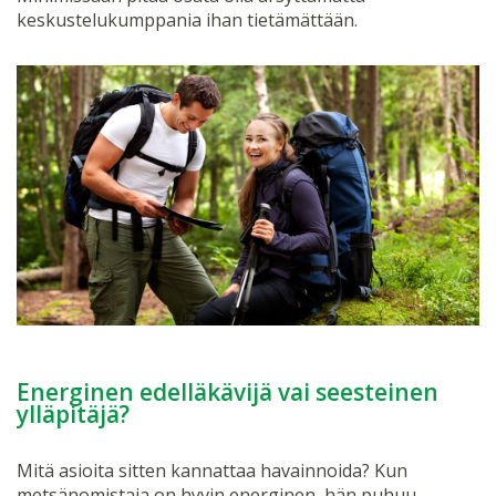
keskustelukumppania ihan tietämättään.
Energinen edelläkävijä vai seesteinen
ylläpitäjä?
Mitä asioita sitten kannattaa havainnoida? Kun
metsänomistaja on hyvin energinen, hän puhuu