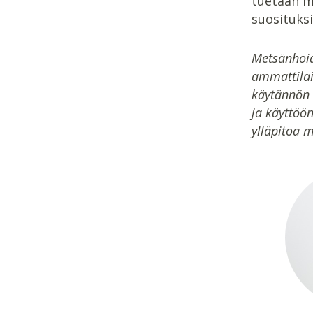
tuetaan m
suosituks
Metsänhoid
ammattilai
käytännön 
ja käyttöö
ylläpitoa 