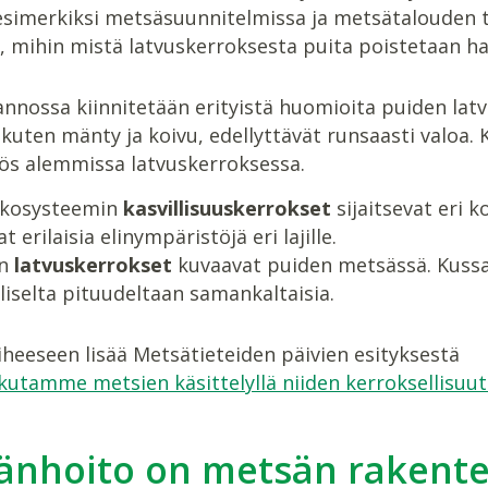
esimerkiksi metsäsuunnitelmissa ja metsätalouden ty
ä, mihin mistä latvuskerroksesta puita poistetaan 
nossa kiinnitetään erityistä huomioita puiden latvu
kuten mänty ja koivu, edellyttävät runsaasti valoa. 
ös alemmissa latvuskerroksessa.
kosysteemin
kasvillisuuskerrokset
sijaitsevat eri 
t erilaisia elinympäristöjä eri lajille.
on
latvuskerrokset
kuvaavat puiden metsässä. Kussa
liselta pituudeltaan samankaltaisia.
heeseen lisää Metsätieteiden päivien esityksestä
kutamme metsien käsittelyllä niiden kerroksellisuut
änhoito on metsän rakentee