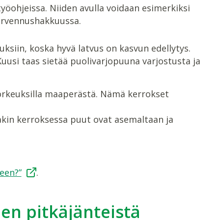
öohjeissa. Niiden avulla voidaan esimerkiksi
harvennushakkuussa.
ksiin, koska hyvä latvus on kasvun edellytys.
Kuusi taas sietää puolivarjopuuna varjostusta ja
korkeuksilla maaperästä. Nämä kerrokset
kin kerroksessa puut ovat asemaltaan ja
een?”
.
n pitkäjänteistä