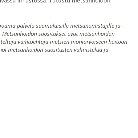
uvassa ilmastossa. Tutustu metsänhoidon
oama palvelu suomalaisille metsänomistajille ja -
ta. Metsänhoidon suositukset ovat metsänhoidon
teltuja vaihtoehtoja metsien moniarvoiseen hoitoon
inoi metsänhoidon suositusten valmistelua ja