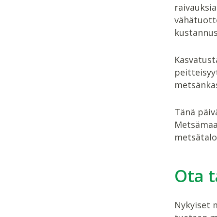
raivauksia
vähätuott
kustannus
Kasvatust
peitteisy
metsänkas
Tänä päiv
Metsämaan
metsätalo
Ota t
Nykyiset m