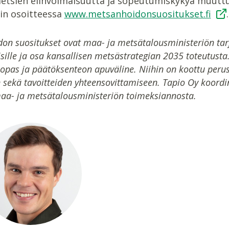
etsien elinvoimaisuutta ja sopeutumiskykyä muutt
iin osoitteessa
www.metsanhoidonsuositukset.fi
.
on suositukset ovat maa- ja metsätalousministeriön tarj
sille ja osa kansallisen metsästrategian 2035 toteutus
opas ja päätöksenteon apuväline. Niihin on koottu perus
n sekä tavoitteiden yhteensovittamiseen. Tapio Oy koord
maa- ja metsätalousministeriön toimeksiannosta.