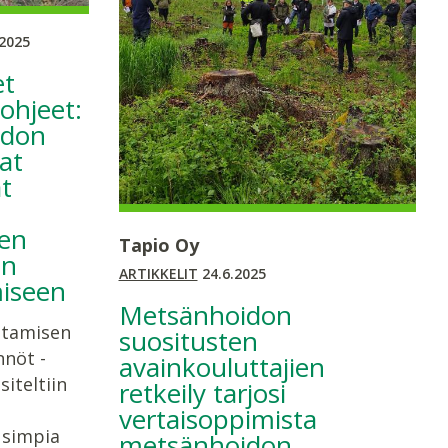
2025
et
ohjeet:
idon
at
t
den
Tapio Oy
en
ARTIKKELIT
24.6.2025
iseen
Metsänhoidon
ntamisen
suositusten
nnöt -
avainkouluttajien
iteltiin
retkeily tarjosi
vertaisoppimista
usimpia
metsänhoidon