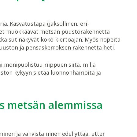
ia. Kasvatustapa (jaksollinen, eri-
ukset muokkaavat metsän puustorakennetta
kaisut näkyvät koko kiertoajan. Myös nopeita
uuston ja pensaskerroksen rakennetta heti.
monipuolistuu riippuen siitä, millä
ston kykyyn sietää luonnonhäiriöitä ja
s metsän alemmissa
nen ja vahvistaminen edellyttää, ettei