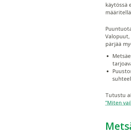
käytössä 
määritell
Puuntuotan
Valopuut, 
pärjää my
Metsäe
tarjoava
Puust
suhteel
Tutustu ai
”Miten vai
Mets