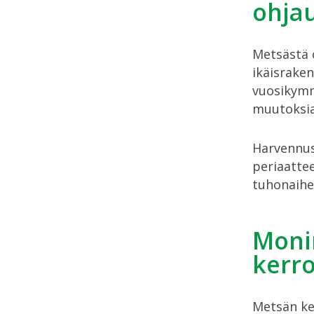
ohja
Metsästä o
ikäisrake
vuosikymm
muutoksia
Harvennus
periaattee
tuhonaiheu
Moni
kerro
Metsän ke