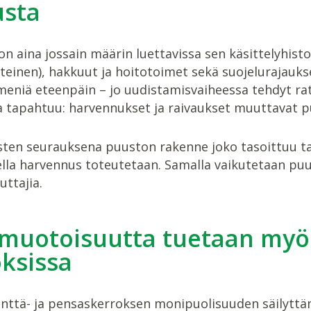
usta
n aina jossain määrin luettavissa sen käsittelyhistor
nteinen), hakkuut ja hoitotoimet sekä suojeluraja
eniä eteenpäin – jo uudistamisvaiheessa tehdyt rat
 tapahtuu: harvennukset ja raivaukset muuttavat p
ten seurauksena puuston rakenne joko tasoittuu tai 
lla harvennus toteutetaan. Samalla vaikutetaan puu
ttajia.
muotoisuutta tuetaan myö
ksissa
nttä- ja pensaskerroksen monipuolisuuden säilyttämi