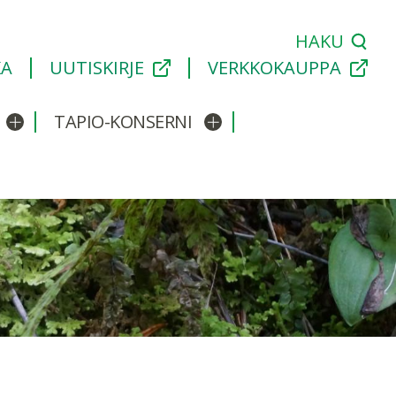
HAKU
KA
UUTISKIRJE
VERKKOKAUPPA
TAPIO-KONSERNI
Avaa/sulje alavalikko
Avaa/sulje alavalikko