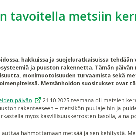
n tavoitella metsiin ker
dossa, hakkuissa ja suojeluratkaisuissa tehdään 
systeemiä ja puuston rakennetta. Tämän päivän 
isuutta, monimuotoisuuden turvaamista sekä mets
toimenpiteissä. Metsänhoidon suositukset ovat tä
eiden päivän
21.10.2025 teemana oli metsien kerr
uuston rakenteeseen – metsikön puulajeihin ja puide
rkastella myös kasvillisuuskerrosten tasolla, aina 
u auttaa hahmottamaan metsää ja sen kehitystä. Mets