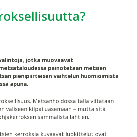
roksellisuutta?
valintoja, jotka muovaavat
metsätaloudessa painotetaan metsien
än pienipiirteisen vaihtelun huomioimista
ssä apuna.
oksellisuus. Metsänhoidossa tällä viitataan
n väliseen kilpailuasemaan – mutta sitä
pohjakerroksen sammalista lähtien.
ien kerroksia kuvaavat luokittelut ovat