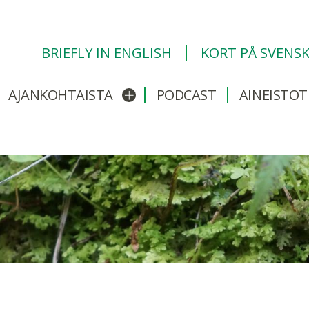
BRIEFLY IN ENGLISH
KORT PÅ SVENS
AJANKOHTAISTA
PODCAST
AINEISTOT
/sulje alavalikko
Avaa/sulje alavalikko