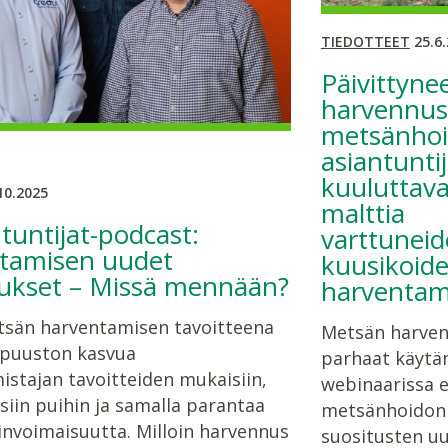
TIEDOTTEET
25.6.
Päivittyne
harvennus
metsänho
asiantuntij
kuuluttava
10.2025
malttia
untijat-podcast:
varttunei
tamisen uudet
kuusikoid
ukset – Missä mennään?
harventam
sän harventamisen tavoitteena
Metsän harve
 puuston kasvua
parhaat käytä
stajan tavoitteiden mukaisiin,
webinaarissa es
siin puihin ja samalla parantaa
metsänhoidon
invoimaisuutta. Milloin harvennus
suositusten u