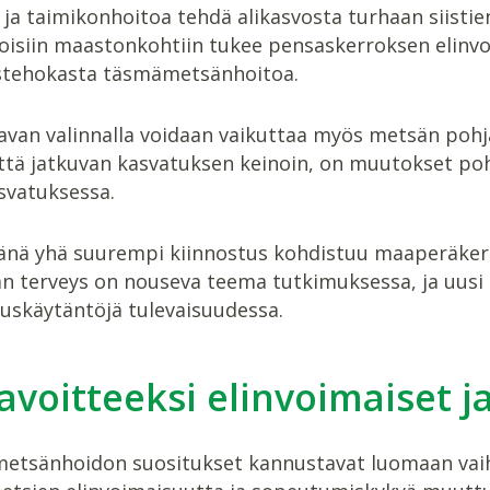
 ja taimikonhoitoa tehdä alikasvosta turhaan siisti
oisiin maastonkohtiin tukee pensaskerroksen elinvo
tehokasta täsmämetsänhoitoa.
avan valinnalla voidaan vaikuttaa myös metsän pohj
yttä jatkuvan kasvatuksen keinoin, on muutokset po
vatuksessa.
änä yhä suurempi kiinnostus kohdistuu maaperäker
 terveys on nouseva teema tutkimuksessa, ja uusi 
uskäytäntöjä tulevaisuudessa.
avoitteeksi elinvoimaiset 
etsänhoidon suositukset kannustavat luomaan vaihtel