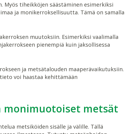
en. Myös tiheikköjen säästäminen esimerkiksi
imaa ja monikerroksellisuutta. Tämä on samalla
akerroksen muutoksiin. Esimerkiksi vaalimalla
hjakerrokseen pienempiä kuin jaksollisessa
rokseen ja metsätalouden maaperävaikutuksiin.
tieto voi haastaa kehittämään
ja monimuotoiset metsät
ua metsiköiden sisälle ja välille. Tällä