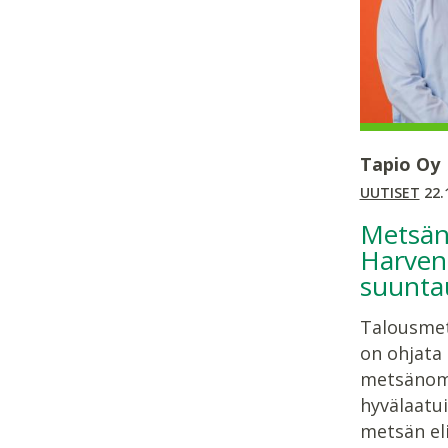
Tapio Oy
UUTISET
22.
Metsänt
Harven
suunta
Talousmet
on ohjata
metsänomi
hyvälaatui
metsän el