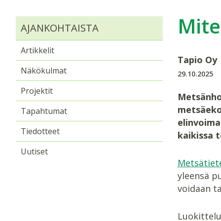
Mite
AJANKOHTAISTA
Artikkelit
Tapio Oy
Näkökulmat
29.10.2025
Projektit
Metsänhoi
metsäeko
Tapahtumat
elinvoima
Tiedotteet
kaikissa 
Uutiset
Metsätiet
yleensä p
voidaan ta
Luokittel