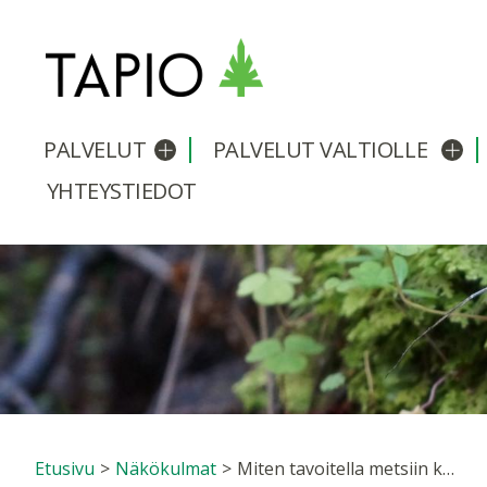
PALVELUT
PALVELUT VALTIOLLE
Avaa/sulje alavalikko
Avaa
YHTEYSTIEDOT
Etusivu
>
Näkökulmat
>
Miten tavoitella metsiin kerroksellisuutta?