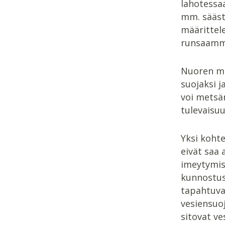
lahotessaa
mm. säästö
määrittel
runsaamm
Nuoren met
suojaksi j
voi metsän
tulevaisu
Yksi kohte
eivät saa 
imeytymis
kunnostus
tapahtuva
vesiensuoj
sitovat ve