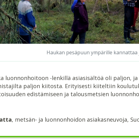
Haukan pesäpuun ympärille kannattaa 
a luonnonhoitoon -lenkillä asiasisältöä oli paljon, j
tajilta paljon kiitosta. Erityisesti kiiteltiin koul
isuuden edistämiseen ja talousmetsien luonnonho
matta
, metsän- ja luonnonhoidon asiakasneuvoja, 