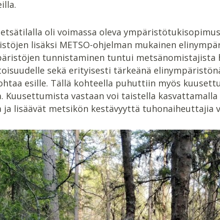
lla.
etsätilalla oli voimassa oleva ympäristötukisopimus
istöjen lisäksi METSO-ohjelman mukainen elinympär
ristöjen tunnistaminen tuntui metsänomistajista h
suudelle sekä erityisesti tärkeänä elinympäristönä use
htaa esille. Tällä kohteella puhuttiin myös kuusett
a. Kuusettumista vastaan voi taistella kasvattamal
a ja lisäävät metsikön kestävyyttä tuhonaiheuttajia 