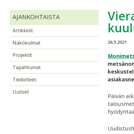
Vier
AJANKOHTAISTA
kuul
Artikkelit
26.5.2021
Näkökulmat
Projektit
Monimets
metsänomi
Tapahtumat
keskustel
asiakasne
Tiedotteet
Uutiset
Päivän aik
talousmet
hyödyntää
Uudistush