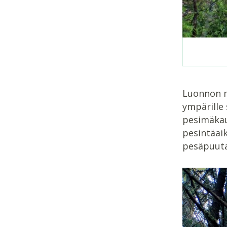
Luonnon m
ympärille 
pesimäkaud
pesintäai
pesäpuuta