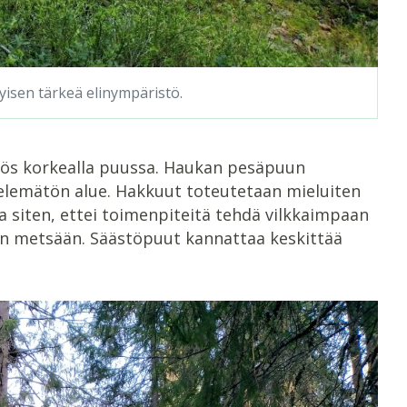
yisen tärkeä elinympäristö.
yös korkealla puussa. Haukan pesäpuun
ttelemätön alue. Hakkuut toteutetaan mieluiten
a siten, ettei toimenpiteitä tehdä vilkkaimpaan
än metsään. Säästöpuut kannattaa keskittää