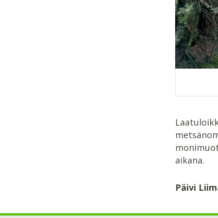
Laatuloikk
metsänomis
monimuoto
aikana.
Päivi Lii