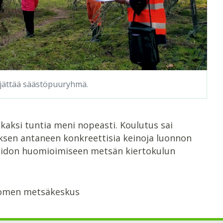
jättää säästöpuuryhmä.
a kaksi tuntia meni nopeasti. Koulutus sai
utuksen antaneen konkreettisia keinoja luonnon
idon huomioimiseen metsän kiertokulun
Suomen metsäkeskus