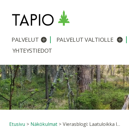
PALVELUT
PALVELUT VALTIOLLE
Avaa/sulje alavalikko
Avaa
YHTEYSTIEDOT
Etusivu
>
Näkökulmat
>
Vierasblogi: Laatuloikka luonnonhoitoon -lenkin kuulumiset Pohjois-Karjalasta