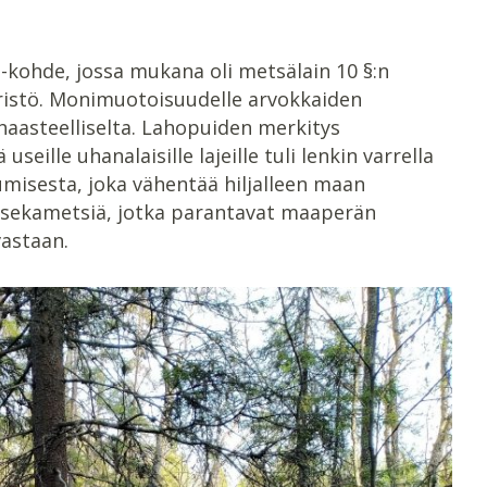
-kohde, jossa mukana oli metsälain 10 §:n
istö. Monimuotoisuudelle arvokkaiden
aasteelliselta. Lahopuiden merkitys
ille uhanalaisille lajeille tuli lenkin varrella
umisesta, joka vähentää hiljalleen maan
la sekametsiä, jotka parantavat maaperän
vastaan.