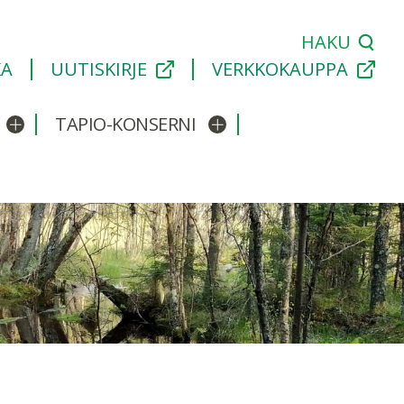
HAKU
KA
UUTISKIRJE
VERKKOKAUPPA
TAPIO-KONSERNI
Avaa/sulje alavalikko
Avaa/sulje alavalikko