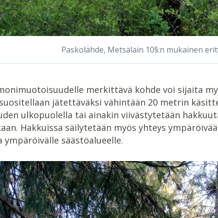
Paskolähde, Metsälain 10§:n mukainen erit
onimuotoisuudelle merkittävä kohde voi sijaita m
suositellaan jätettäväksi vähintään 20 metrin käsi
en ulkopuolella tai ainakin viivästytetään hakkuut
kaan. Hakkuissa säilytetään myös yhteys ympäröivä
 ympäröivälle säästöalueelle.