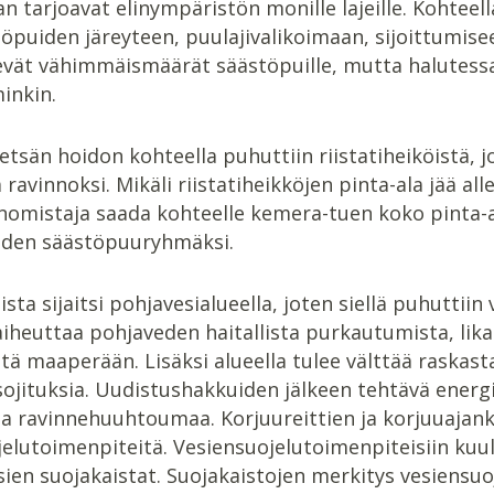
n tarjoavat elinympäristön monille lajeille. Kohteel
puiden järeyteen, puulajivalikoimaan, sijoittumiseen
evät vähimmäismäärät säästöpuille, mutta halutessa
inkin.
sän hoidon kohteella puhuttiin riistatiheiköistä, jo
a ravinnoksi. Mikäli riistatiheikköjen pinta-ala jää 
omistaja saada kohteelle kemera-tuen koko pinta-al
uden säästöpuuryhmäksi.
ista sijaitsi pohjavesialueella, joten siellä puhutti
aiheuttaa pohjaveden haitallista purkautumista, li
tä maaperään. Lisäksi alueella tulee välttää raska
ojituksia. Uudistushakkuiden jälkeen tehtävä ener
a ravinnehuuhtoumaa. Korjuureittien ja korjuuaja
elutoimenpiteitä. Vesiensuojelutoimenpiteisiin kuul
sien suojakaistat. Suojakaistojen merkitys vesiensuoj