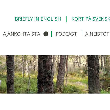
BRIEFLY IN ENGLISH
KORT PÅ SVENS
AJANKOHTAISTA
PODCAST
AINEISTOT
/sulje alavalikko
Avaa/sulje alavalikko