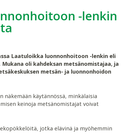
onnonhoitoon -lenkin
sta
assa Laatuloikka luonnonhoitoon -lenkin eli
. Mukana oli kahdeksan metsänomistajaa, ja
 Metsäkeskuksen metsän- ja luonnonhoidon
stiin näkemään käytännössä, minkälaisia
misen keinoja metsänomistajat voivat
tekopökkelöitä, jotka elävinä ja myöhemmin