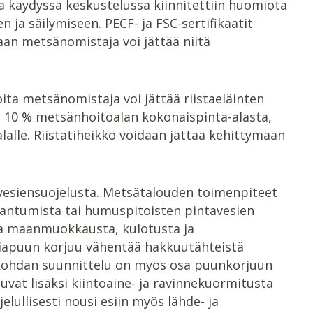
la käydyssä keskustelussa kiinnitettiin huomiota
 ja säilymiseen. PECF- ja FSC-sertifikaatit
an metsänomistaja voi jättää niitä
ita metsänomistaja voi jättää riistaeläinten
alle 10 % metsänhoitoalan kokonaispinta-alasta,
alle. Riistatiheikkö voidaan jättää kehittymään
in vesiensuojelusta. Metsätalouden toimenpiteet
kaantumista tai humuspitoisten pintavesien
sta maanmuokkausta, kulotusta ja
giapuun korjuu vähentää hakkuutähteistä
nkohdan suunnittelu on myös osa puunkorjuun
uvat lisäksi kiintoaine- ja ravinnekuormitusta
elullisesti nousi esiin myös lähde- ja