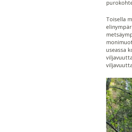
purokohtei
Toisella m
elinympär
metsäympä
monimuotoi
useassa ko
viljavuutt
viljavuutt