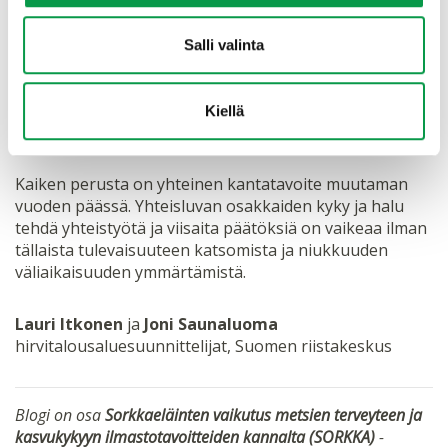
havaintoa per seuruepäivä viestii n. 18 %
laskusuunnasta nähdyissä hirvissä eli siis
Salli valinta
hirvikannassa seuran alueella. Indeksit toimivat
parhaiten, kun vertaillaan samaa seuraa peräkkäisinä
vuosina. Seurojen vertailu toisiinsa ei ole niin
Kiellä
yksiselitteistä.
Kaiken perusta on yhteinen kantatavoite muutaman
vuoden päässä. Yhteisluvan osakkaiden kyky ja halu
tehdä yhteistyötä ja viisaita päätöksiä on vaikeaa ilman
tällaista tulevaisuuteen katsomista ja niukkuuden
väliaikaisuuden ymmärtämistä.
Lauri Itkonen
ja
Joni Saunaluoma
hirvitalousaluesuunnittelijat, Suomen riistakeskus
Blogi on osa
Sorkkaeläinten vaikutus metsien terveyteen ja
kasvukykyyn ilmastotavoitteiden kannalta (SORKKA)
-