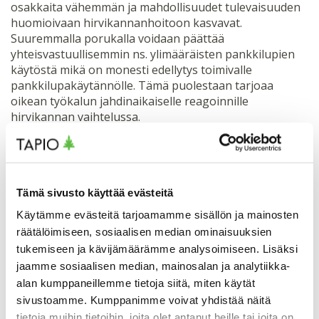
osakkaita vähemmän ja mahdollisuudet tulevaisuuden
huomioivaan hirvikannanhoitoon kasvavat.
Suuremmalla porukalla voidaan päättää
yhteisvastuullisemmin ns. ylimääräisten pankkilupien
käytöstä mikä on monesti edellytys toimivalle
pankkilupakäytännölle. Tämä puolestaan tarjoaa
oikean työkalun jahdinaikaiselle reagoinnille
hirvikannan vaihtelussa.
Suurin etu ja mahdollisuus lienee kuitenkin ei pinta-
alaan perustuva lupien jako ja kohdentaminen. Samalla
tämä voi olla myös haastavin kohta yhteistyössä.
Tämä sivusto käyttää evästeitä
Vaikeudet ovat ilmeisiä siinä vaiheessa, kun jaetaan
niukkuutta. Jos hirvikanta on tavoitteiden alaosassa tai
Käytämme evästeitä tarjoamamme sisällön ja mainosten
jopa sen alapuolella, tullaan tilanteeseen, jossa
räätälöimiseen, sosiaalisen median ominaisuuksien
suunniteltu metsästys ei mahdollista välttämättä
tukemiseen ja kävijämäärämme analysoimiseen. Lisäksi
jokaiselle omaa kaatolupaa. Se on tilanne, jota kaikki
jaamme sosiaalisen median, mainosalan ja analytiikka-
porukat haluavat välttää, ja tätä voidaankin estää jo
alan kumppaneillemme tietoja siitä, miten käytät
ennakolta hirvilupien kohdentamisella.
sivustoamme. Kumppanimme voivat yhdistää näitä
tietoja muihin tietoihin, joita olet antanut heille tai joita on