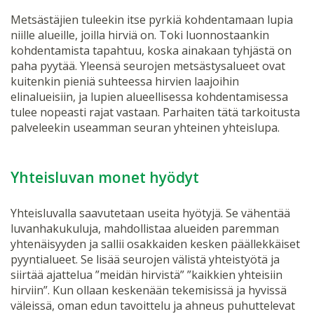
Metsästäjien tuleekin itse pyrkiä kohdentamaan lupia
niille alueille, joilla hirviä on. Toki luonnostaankin
kohdentamista tapahtuu, koska ainakaan tyhjästä on
paha pyytää. Yleensä seurojen metsästysalueet ovat
kuitenkin pieniä suhteessa hirvien laajoihin
elinalueisiin, ja lupien alueellisessa kohdentamisessa
tulee nopeasti rajat vastaan. Parhaiten tätä tarkoitusta
palveleekin useamman seuran yhteinen yhteislupa.
Yhteisluvan monet hyödyt
Yhteisluvalla saavutetaan useita hyötyjä. Se vähentää
luvanhakukuluja, mahdollistaa alueiden paremman
yhtenäisyyden ja sallii osakkaiden kesken päällekkäiset
pyyntialueet. Se lisää seurojen välistä yhteistyötä ja
siirtää ajattelua ”meidän hirvistä” ”kaikkien yhteisiin
hirviin”. Kun ollaan keskenään tekemisissä ja hyvissä
väleissä, oman edun tavoittelu ja ahneus puhuttelevat