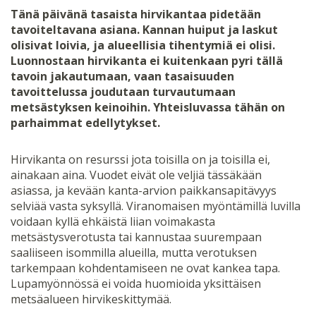
Tänä päivänä tasaista hirvikantaa pidetään
tavoiteltavana asiana. Kannan huiput ja laskut
olisivat loivia, ja alueellisia tihentymiä ei olisi.
Luonnostaan hirvikanta ei kuitenkaan pyri tällä
tavoin jakautumaan, vaan tasaisuuden
tavoittelussa joudutaan turvautumaan
metsästyksen keinoihin. Yhteisluvassa tähän on
parhaimmat edellytykset.
Hirvikanta on resurssi jota toisilla on ja toisilla ei,
ainakaan aina. Vuodet eivät ole veljiä tässäkään
asiassa, ja kevään kanta-arvion paikkansapitävyys
selviää vasta syksyllä. Viranomaisen myöntämillä luvilla
voidaan kyllä ehkäistä liian voimakasta
metsästysverotusta tai kannustaa suurempaan
saaliiseen isommilla alueilla, mutta verotuksen
tarkempaan kohdentamiseen ne ovat kankea tapa.
Lupamyönnössä ei voida huomioida yksittäisen
metsäalueen hirvikeskittymää.