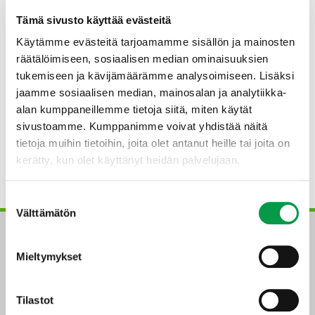
Lataa:
Kulttuuripolkuja Mäntsälän metsiin PDF
Tämä sivusto käyttää evästeitä
Virtanen, P. & Matila, A. 2010. Kulttuuripolkuja
Käytämme evästeitä tarjoamamme sisällön ja mainosten
Mäntsälän metsiin Opas kulttuuriseen kestävyyteen.
räätälöimiseen, sosiaalisen median ominaisuuksien
Metsätalouden kehittämiskeskus Tapion julkaisuja.
tukemiseen ja kävijämäärämme analysoimiseen. Lisäksi
jaamme sosiaalisen median, mainosalan ja analytiikka-
© Metsätalouden kehittämiskeskus Tapio 2010
alan kumppaneillemme tietoja siitä, miten käytät
sivustoamme. Kumppanimme voivat yhdistää näitä
Julkaistu internetissä huhtikuussa 2010.
tietoja muihin tietoihin, joita olet antanut heille tai joita on
kerätty, kun olet käyttänyt heidän palvelujaan.
ISBN 978-952-5694-50-5
Suostumuksen
Välttämätön
valinta
Mieltymykset
Tilastot