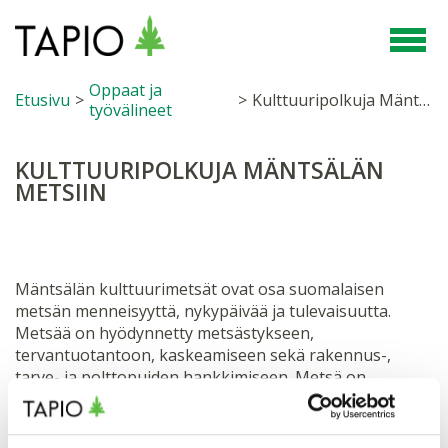
Oppaat ja
Etusivu
>
>
Kulttuuripolkuja Mäntsälän metsiin
työvälineet
KULTTUURIPOLKUJA MÄNTSÄLÄN
METSIIN
Mäntsälän kulttuurimetsät ovat osa suomalaisen
metsän menneisyyttä, nykypäivää ja tulevaisuutta.
Metsää on hyödynnetty metsästykseen,
tervantuotantoon, kaskeamiseen sekä rakennus-,
tarve- ja polttopuiden hankkimiseen. Metsä on
joutunut siirtymään peltojen, teiden ja asutuksen tieltä.