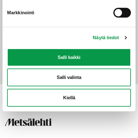
Markkinointi
Tapio-konserni
Maistraatinportti 4 A
00240 Helsinki
Näytä tiedot
0294 32 6000
tapio@tapio.fi
Salli kaikki
Salli valinta
Kiellä