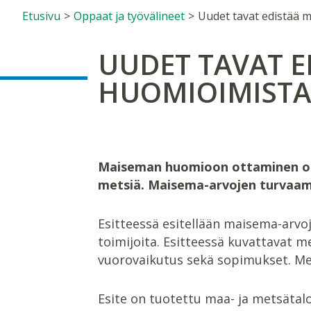
Etusivu
>
Oppaat ja työvälineet
>
UUDET TAVAT E
HUOMIOIMISTA 
Maiseman huomioon ottaminen on 
metsiä. Maisema-arvojen turvaami
Esitteessä esitellään maisema-arvo
toimijoita. Esitteessä kuvattavat 
vuorovaikutus sekä sopimukset. Me
Esite on tuotettu maa- ja metsäta