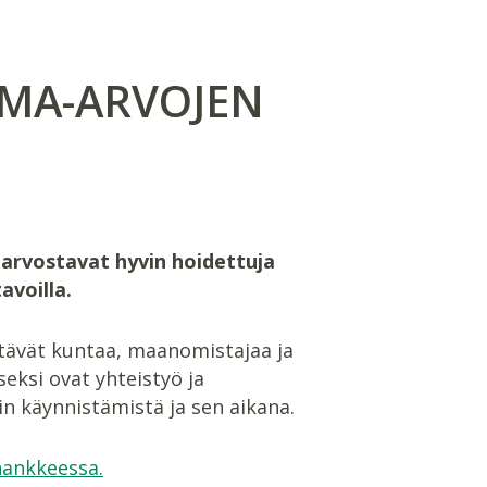
EMA-ARVOJEN
arvostavat hyvin hoidettuja
avoilla.
ttävät kuntaa, maanomistajaa ja
ksi ovat yhteistyö ja
 käynnistämistä ja sen aikana.
hankkeessa.