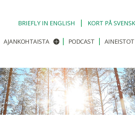
BRIEFLY IN ENGLISH
KORT PÅ SVENS
AJANKOHTAISTA
PODCAST
AINEISTOT
/sulje alavalikko
Avaa/sulje alavalikko