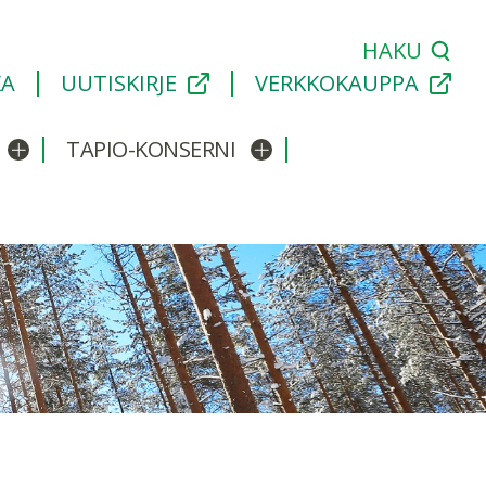
HAKU
KA
UUTISKIRJE
VERKKOKAUPPA
TAPIO-KONSERNI
Avaa/sulje alavalikko
Avaa/sulje alavalikko