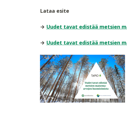
Lataa esite
→
Uudet tavat edistää metsien m
→
Uudet tavat edistää metsien ma