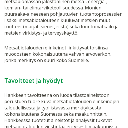
metsäbiomassan jalostaminen metsä-, energia-,
kemian- tai elintarviketeollisuudessa. Monien
puuraaka-aineeseen pohjautuvien tuotantoprosessien
lisäksi metsäbiotalouteen kuuluvat metsien muut
tuotteet (marjat, sienet, riista) sekä luontomatkailu ja
metsien virkistys- ja terveyskäyttö.
Metsäbiotalouden elinkeinot linkittyvät toisiinsa
muodostaen kokonaisuutena vahvan arvoverkon,
jonka merkitys on suuri koko Suomelle.
Tavoitteet ja hyödyt
Hankkeen tavoitteena on luoda tilastoaineistoon
perustuen tuore kuva metsäbiotalouden elinkeinojen
taloudellisesta ja työllistävästä merkityksestä
kokonaisuutena Suomessa sekä maakunnittain.
Hankkeessa tuotetut aineistot ja analyysit tukevat
metsäbiotalouden viestintää erityisesti maakunnissa.