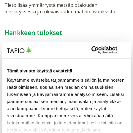
Tieto lisää ymmärrystä metsäbiotalouden
merkityksestä ja tulevaisuuden mahdollisuuksista.
Hankkeen tulokset
Tuoreet tulokset julkaistiin vuonna 2024
Metsäbiotalouden arvoketjut
verkkosivuilla, ja
maakuntakohtaiset materiaalipaketit on koottu
Metsäbiotalous maakunnissa – raportit ja esitykset
-
Tämä sivusto käyttää evästeitä
verkkosivulle.
Käytämme evästeitä tarjoamamme sisällön ja mainosten
räätälöimiseen, sosiaalisen median ominaisuuksien
Biotalouden ja metsäbiotalouden
tukemiseen ja kävijämäärämme analysoimiseen. Lisäksi
määritelmä
jaamme sosiaalisen median, mainosalan ja analytiikka-
alan kumppaneillemme tietoja siitä, miten käytät
Biotaloudella tarkoitetaan taloutta, joka käyttää
sivustoamme. Kumppanimme voivat yhdistää näitä
uusiutuvia luonnonvaroja ravinnon, energian,
tietoja muihin tietoihin, joita olet antanut heille tai joita on
tuotteiden ja palvelujen tuottamiseen.
kerätty, kun olet käyttänyt heidän palvelujaan.