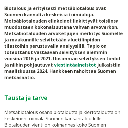
Biotalous ja erityisesti metsäbiotalous ovat
Suomen kannalta keskeisiä toimialoja.
Metsäbiotalouden elinkeinot linkittyvät toisiinsa
muodostaen kokonaisuutena vahvan arvoverkon.
Metsäbiotalouden arvoketjujen merkitys Suomelle
ja maakunnille selvitetään aluetilinpidon
tilastoihin perustuvalla analyysillä. Tapio on
toteuttanut vastaavan selvityksen aiemmin
vuosina 2016 ja 2021. Uusimman selvityksen tiedot
ja niihin pohjautuvat
viestintäaineistot
julkaistiin
maaliskuussa 2024. Hankkeen rahoittaa Suomen
metsäsäätiö.
Tausta ja tarve
Metsäbiotalous osana biotaloutta ja kiertotaloutta on
keskeinen toimiala Suomen kansantaloudelle.
Biotalouden vienti on kolmannes koko Suomen