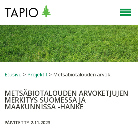
Etusivu
>
Projektit
>
Metsäbiotalouden arvoketjujen merkitys Suomessa ja maakunnissa -hanke
METSÄBIOTALOUDEN ARVOKETJUJEN
MERKITYS SUOMESSA JA
MAAKUNNISSA -HANKE
PÄIVITETTY 2.11.2023