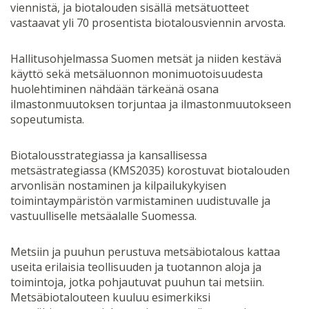
viennistä, ja biotalouden sisällä metsätuotteet
vastaavat yli 70 prosentista biotalousviennin arvosta.
Hallitusohjelmassa Suomen metsät ja niiden kestävä
käyttö sekä metsäluonnon monimuotoisuudesta
huolehtiminen nähdään tärkeänä osana
ilmastonmuutoksen torjuntaa ja ilmastonmuutokseen
sopeutumista.
Biotalousstrategiassa ja kansallisessa
metsästrategiassa (KMS2035) korostuvat biotalouden
arvonlisän nostaminen ja kilpailukykyisen
toimintaympäristön varmistaminen uudistuvalle ja
vastuulliselle metsäalalle Suomessa.
Metsiin ja puuhun perustuva metsäbiotalous kattaa
useita erilaisia teollisuuden ja tuotannon aloja ja
toimintoja, jotka pohjautuvat puuhun tai metsiin.
Metsäbiotalouteen kuuluu esimerkiksi