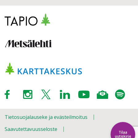
Tietosuojalauseke ja evästeilmoitus
Saavutettavuusseloste
Tilaa
uutiskirje