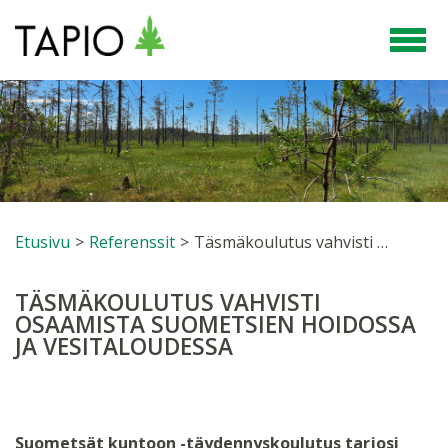
Etusivu
>
Referenssit
>
Täsmäkoulutus vahvisti osaamista suometsien hoidossa ja vesitaloudessa
TÄSMÄKOULUTUS VAHVISTI
OSAAMISTA SUOMETSIEN HOIDOSSA
JA VESITALOUDESSA
Suometsät kuntoon -täydennyskoulutus tarjosi