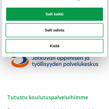
Koulutus on Jatkuvan oppimisen ja työllisyyden
palvelukeskuksen rahoittama. Palvelukeskus edistää
työikäisten osaamisen kehittämistä ja osaavan
Salli kaikki
työvoiman saatavuutta. Palvelukeskuksen toimintaa
ohjaavat opetus- ja kulttuuriministeriö sekä työ- ja
elinkeinoministeriö.
Salli valinta
Kiellä
Tutustu koulutuspalveluihimme