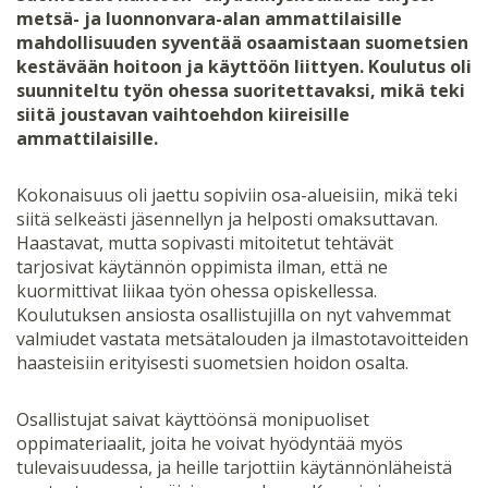
metsä- ja luonnonvara-alan ammattilaisille
mahdollisuuden syventää osaamistaan suometsien
kestävään hoitoon ja käyttöön liittyen. Koulutus oli
suunniteltu työn ohessa suoritettavaksi, mikä teki
siitä joustavan vaihtoehdon kiireisille
ammattilaisille.
Kokonaisuus oli jaettu sopiviin osa-alueisiin, mikä teki
siitä selkeästi jäsennellyn ja helposti omaksuttavan.
Haastavat, mutta sopivasti mitoitetut tehtävät
tarjosivat käytännön oppimista ilman, että ne
kuormittivat liikaa työn ohessa opiskellessa.
Koulutuksen ansiosta osallistujilla on nyt vahvemmat
valmiudet vastata metsätalouden ja ilmastotavoitteiden
haasteisiin erityisesti suometsien hoidon osalta.
Osallistujat saivat käyttöönsä monipuoliset
oppimateriaalit, joita he voivat hyödyntää myös
tulevaisuudessa, ja heille tarjottiin käytännönläheistä