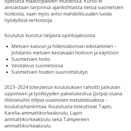
opetusta maastopäivien muodossa. Kurssi ei
ainoastaan tarjonnut ajankohtaista tietoa suometsien
hoidosta, vaan myös antoi mahdollisuuden luoda
hyödyllisiä verkostoja.
Koulutus koostui neljästä opintojaksosta:
Metsien kasvun ja hiilensidonnan edistäminen –
Johdanto metsien kestävään hoitoon ja käyttöön
Suometsien hoito
Vesitalous suometsissä
Suometsien hoidon suunnittelutyö
2023–2024 toteutetun koulutuksen rahoitti Jatkuvan
oppimisen ja työllisyyden palvelukeskus (Jotpa) osana
Hiilinieluihin liittyvä osaaminen metsätaloudessa
-
koulutushankintaa. Koulutusta toteuttivat Tapio,
Karelia-ammattikorkeakoulu, Lapin
ammattikorkeakoulu sekä Tampereen
ammattikorkeakoulu.