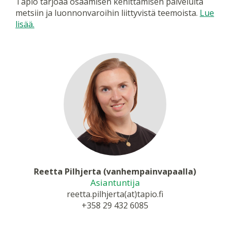
Tapio tarjoaa osaamisen kehittämisen palveluita
metsiin ja luonnonvaroihin liittyvistä teemoista.
Lue
lisää.
Reetta Pilhjerta (vanhempainvapaalla)
Asiantuntija
reetta.pilhjerta(at)tapio.fi
+358 29 432 6085