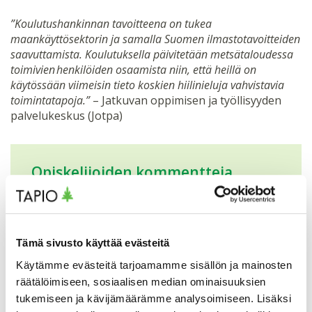
”Koulutushankinnan tavoitteena on tukea
maankäyttösektorin ja samalla Suomen ilmastotavoitteiden
saavuttamista. Koulutuksella päivitetään metsätaloudessa
toimivien henkilöiden osaamista niin, että heillä on
käytössään viimeisin tieto koskien hiilinieluja vahvistavia
toimintatapoja.”
– Jatkuvan oppimisen ja työllisyyden
palvelukeskus (Jotpa)
Opiskelijoiden kommentteja
koulutuksesta
”Kurssi oli monipuolinen, opetus
monikanavaista sekä opetusmateriaalia oli
Tämä sivusto käyttää evästeitä
laajasti luonnonvaraan, hiildensidontaan,
Käytämme evästeitä tarjoamamme sisällön ja mainosten
talouteen ja metsäalan toimenpiteisiin liittyen.
Uskon, että materiaalista on hyötyä myös
räätälöimiseen, sosiaalisen median ominaisuuksien
jatkossa. Suometsät kuntoon -kurssi oli
tukemiseen ja kävijämäärämme analysoimiseen. Lisäksi