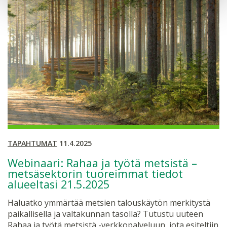
TAPAHTUMAT
11.4.2025
Webinaari: Rahaa ja työtä metsistä –
metsäsektorin tuoreimmat tiedot
alueeltasi 21.5.2025
Haluatko ymmärtää metsien talouskäytön merkitystä
paikallisella ja valtakunnan tasolla? Tutustu uuteen
Rahaa ja työtä metsistä -verkkopalveluun, jota esiteltiin