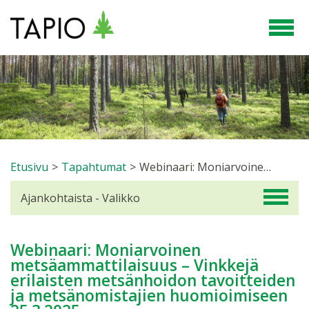
Etusivu
>
Tapahtumat
>
Webinaari: Moniarvoinen metsäammattilaisuus – Vinkkejä erilaisten metsänhoidon tavoitteiden ja metsänomistajien huomioimiseen 25.3.2025
Ajankohtaista - Valikko
Webinaari: Moniarvoinen
metsäammattilaisuus – Vinkkejä
erilaisten metsänhoidon tavoitteiden
ja metsänomistajien huomioimiseen