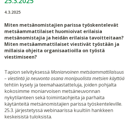
25.3.2025
4.3.2025
Miten metsänomistajien parissa työskentelevät
metsäammattilaiset huomioivat erilaisia
metsänomistajia ja heidän erilaisia tavoitteitaan?
Miten metsäammattilaiset viestivät työstään ja
millaisia ohjeita organisaatioilla on työstä
viestimiseen?
Tapion selvityksessä
Moniarvoinen metsäammattilaisuus
– viestintä ja neuvonta osana monipuolista metsien käyttöä
tehtiin kysely ja teemahaastatteluja, joiden pohjalta
kokosimme moniarvoisen metsäneuvonnan
nykytilanteen sekä toimintaohjeita ja parhaita
käytänteitä metsänomistajien parissa työskenteleville.
25.3. järjestetyssä webinaarissa kuultiin hankkeen
keskeisistä tuloksista.