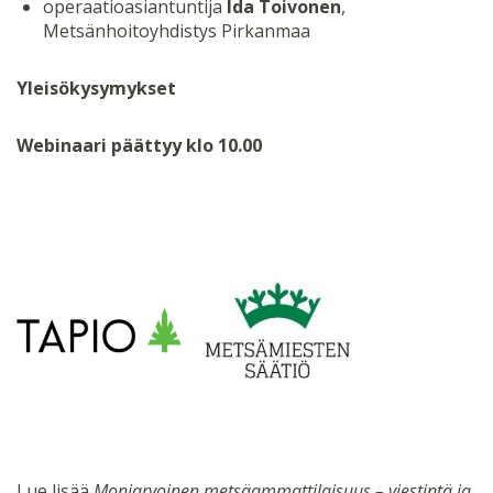
operaatioasiantuntija
Ida Toivonen
,
Metsänhoitoyhdistys Pirkanmaa
Yleisökysymykset
Webinaari päättyy klo 10.00
Lue lisää
Moniarvoinen metsäammattilaisuus – viestintä ja