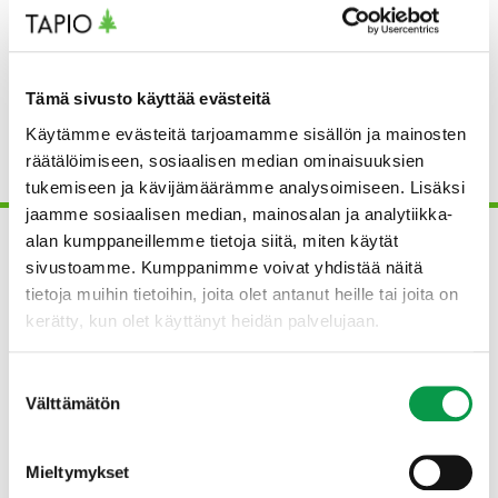
Reetta Pilhjerta (vanhempainvapaalla)
Asiantuntija
reetta.pilhjerta(at)tapio.fi
+358 29 432 6085
Tämä sivusto käyttää evästeitä
Käytämme evästeitä tarjoamamme sisällön ja mainosten
räätälöimiseen, sosiaalisen median ominaisuuksien
tukemiseen ja kävijämäärämme analysoimiseen. Lisäksi
LUE MYÖS
jaamme sosiaalisen median, mainosalan ja analytiikka-
alan kumppaneillemme tietoja siitä, miten käytät
sivustoamme. Kumppanimme voivat yhdistää näitä
tietoja muihin tietoihin, joita olet antanut heille tai joita on
kerätty, kun olet käyttänyt heidän palvelujaan.
Suostumuksen
Välttämätön
valinta
Mieltymykset