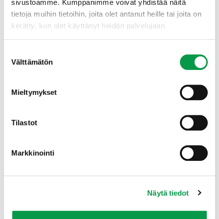
sivustoamme. Kumppanimme voivat yhdistää näitä
tietoja muihin tietoihin, joita olet antanut heille tai joita on
kerätty, kun olet käyttänyt heidän palvelujaan.
Suostumuksen
Välttämätön
valinta
Metsätalouden pohjavesivaikutukset – MEPO
Mieltymykset
Tilastot
Markkinointi
Näytä tiedot
Samuli Joensuu
Vesiensuojelun johtava asiantuntija