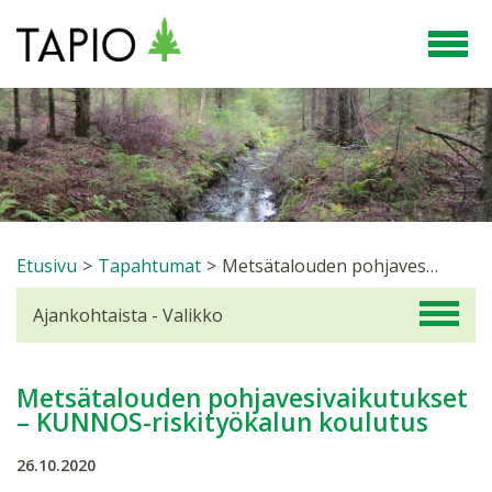
Etusivu
>
Tapahtumat
>
Metsätalouden pohjavesivaikutukset – KUNNOS-riskityökalun koulutus
Ajankohtaista - Valikko
Metsätalouden pohjavesivaikutukset
– KUNNOS-riskityökalun koulutus
26.10.2020