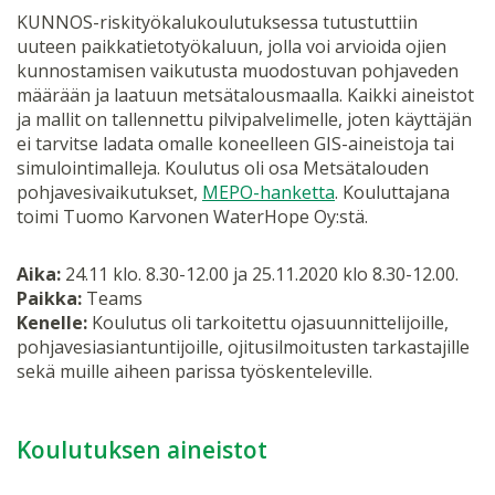
KUNNOS-riskityökalukoulutuksessa tutustuttiin
uuteen paikkatietotyökaluun, jolla voi arvioida ojien
kunnostamisen vaikutusta muodostuvan pohjaveden
määrään ja laatuun metsätalousmaalla. Kaikki aineistot
ja mallit on tallennettu pilvipalvelimelle, joten käyttäjän
ei tarvitse ladata omalle koneelleen GIS-aineistoja tai
simulointimalleja. Koulutus oli osa Metsätalouden
pohjavesivaikutukset,
MEPO-hanketta
. Kouluttajana
toimi Tuomo Karvonen WaterHope Oy:stä.
Aika:
24.11 klo. 8.30-12.00 ja 25.11.2020 klo 8.30-12.00.
Paikka:
Teams
Kenelle:
Koulutus oli tarkoitettu ojasuunnittelijoille,
pohjavesiasiantuntijoille, ojitusilmoitusten tarkastajille
sekä muille aiheen parissa työskenteleville.
Koulutuksen aineistot