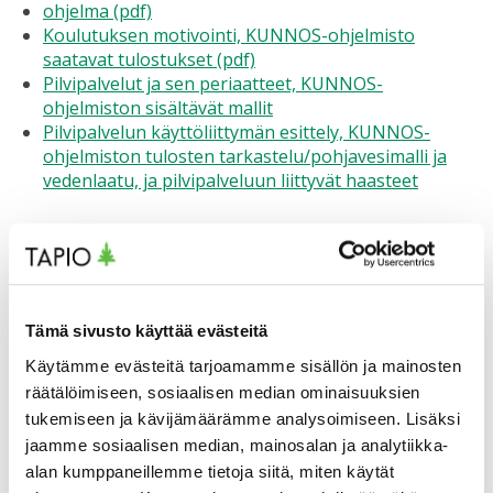
ohjelma (pdf)
Koulutuksen motivointi, KUNNOS-ohjelmisto
saatavat tulostukset (pdf)
Pilvipalvelut ja sen periaatteet, KUNNOS-
ohjelmiston sisältävät mallit
Pilvipalvelun käyttöliittymän esittely, KUNNOS-
ohjelmiston tulosten tarkastelu/pohjavesimalli ja
vedenlaatu, ja pilvipalveluun liittyvät haasteet
Lisätietoa
Vesiensuojelun johtava asiantuntija
Samuli Joensuu,
Tämä sivusto käyttää evästeitä
Tapio, samuli.joensuu(at)tapio.fi, +358 40 534 1043
Käytämme evästeitä tarjoamamme sisällön ja mainosten
räätälöimiseen, sosiaalisen median ominaisuuksien
Tuomo Karvonen
, WaterHope, tk(at)waterhope.fi,
+358 50 410 8871
tukemiseen ja kävijämäärämme analysoimiseen. Lisäksi
jaamme sosiaalisen median, mainosalan ja analytiikka-
alan kumppaneillemme tietoja siitä, miten käytät