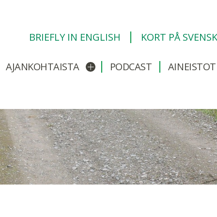
BRIEFLY IN ENGLISH
KORT PÅ SVENS
AJANKOHTAISTA
PODCAST
AINEISTOT
/sulje alavalikko
Avaa/sulje alavalikko