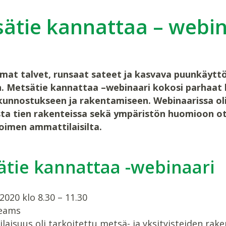
ätie kannattaa – webin
at talvet, runsaat sateet ja kasvava puunkäyttö
n. Metsätie kannattaa –webinaari kokosi parhaat 
kunnostukseen ja rakentamiseen. Webinaarissa oli 
sta tien rakenteissa sekä ympäristön huomioon otta
oimen ammattilaisilta.
ätie kannattaa -webinaari
2020 klo 8.30 – 11.30
eams
ilaisuus oli tarkoitettu metsä- ja yksityisteiden r