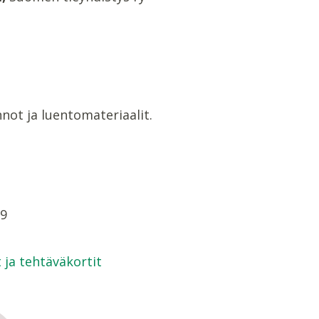
nnot ja luentomateriaalit.
39
ja tehtäväkortit