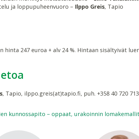
telu ja loppupuheenvuoro –
Ilppo Greis
, Tapio
a
 hinta 247 euroa + alv 24 %. Hintaan sisältyivät lue
ietoa
s
, Tapio, ilppo.greis(at)tapio.fi, puh. +358 40 720 71
en kunnossapito – oppaat, urakoinnin lomakemallit 