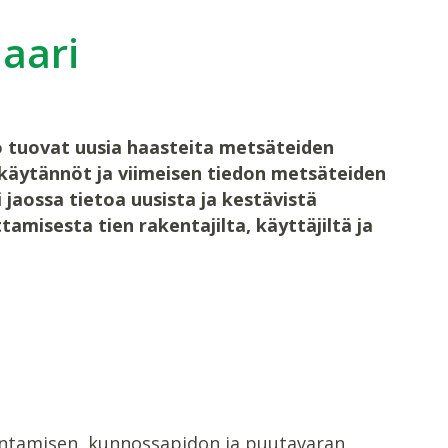
aari
 tuovat uusia haasteita metsäteiden
käytännöt ja viimeisen tiedon metsäteiden
jaossa tietoa uusista ja kestävistä
misesta tien rakentajilta, käyttäjiltä ja
akentamisen, kunnossapidon ja puutavaran