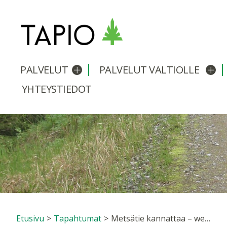
PALVELUT
PALVELUT VALTIOLLE
Avaa/sulje alavalikko
Avaa
YHTEYSTIEDOT
Etusivu
>
Tapahtumat
>
Metsätie kannattaa – webinaari