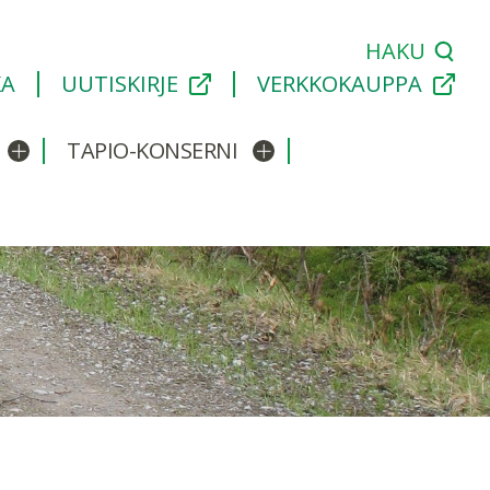
HAKU
KA
UUTISKIRJE
VERKKOKAUPPA
TAPIO-KONSERNI
Avaa/sulje alavalikko
Avaa/sulje alavalikko