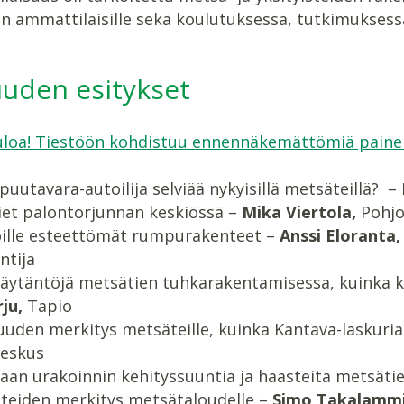
n ammattilaisille sekä koulutuksessa, tutkimuksessa
uuden esitykset
uloa! Tiestöön kohdistuu ennennäkemättömiä painei
puutavara-autoilija selviää nykyisillä metsäteillä? –
iet palontorjunnan keskiössä –
Mika Viertola,
Pohjo
öille esteettömät rumpurakenteet –
Anssi Eloranta,
ntija
äytäntöjä metsätien tuhkarakentamisessa, kuinka 
ju,
Tapio
uden merkitys metsäteille, kuinka Kantava-laskuri
eskus
an urakoinnin kehityssuuntia ja haasteita metsäti
steiden merkitys metsätaloudelle –
Simo Takalammi