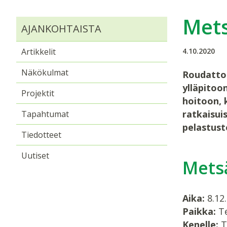
Mets
AJANKOHTAISTA
Artikkelit
4.10.2020
Näkökulmat
Roudattom
ylläpitoo
Projektit
hoitoon, 
ratkaisui
Tapahtumat
pelastust
Tiedotteet
Uutiset
Mets
Aika:
8.12.
Paikka:
T
Kenelle:
T