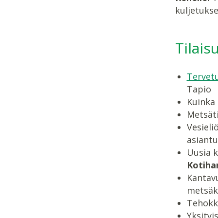
kuljetukse
Tilais
Tervet
Tapio
Kuinka 
Metsät
Vesieli
asiantu
Uusia k
Kotihar
Kantavu
metsäk
Tehokka
Yksityi