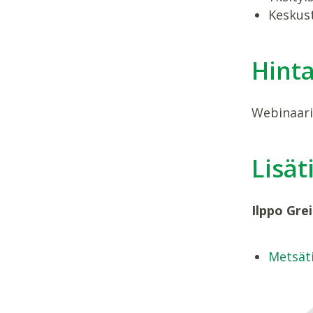
Keskus
Hint
Webinaarin
Lisät
Ilppo Grei
Metsäti