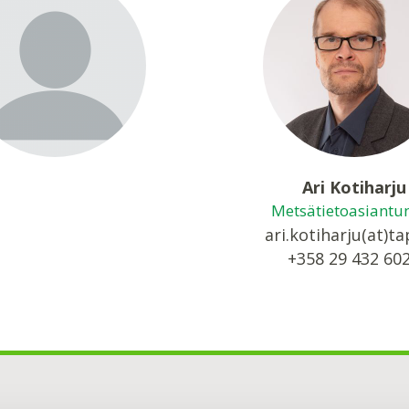
Ari Kotiharju
Metsätietoasiantun
ari.kotiharju(at)tap
+358 29 432 60