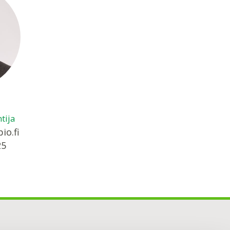
tija
io.fi
25