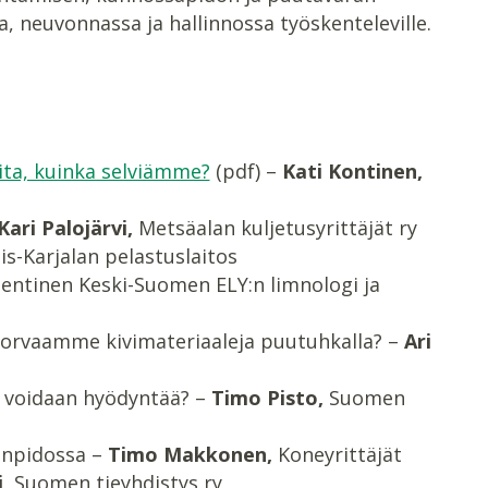
, neuvonnassa ja hallinnossa työskenteleville.
ta, kuinka selviämme?
(pdf) –
Kati Kontinen,
Kari Palojärvi,
Metsäalan kuljetusyrittäjät ry
is-Karjalan pelastuslaitos
entinen Keski-Suomen ELY:n limnologi ja
korvaamme kivimateriaaleja puutuhkalla? –
Ari
a voidaan hyödyntää? –
Timo Pisto,
Suomen
enpidossa –
Timo Makkonen,
Koneyrittäjät
,
Suomen tieyhdistys ry