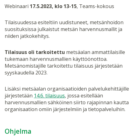
Webinaari
17.5.2023, klo 13-15
, Teams-kokous
Tilaisuudessa esiteltiin uudistuneet, metsänhoidon
suosituksissa julkaistut metsän harvennusmallit ja
niiden jatkokehitys.
Tilaisuus oli tarkoitettu
metsäalan ammattilaisille
tukemaan harvennusmallien käyttöönottoa.
Metsänomistajille tarkoitettu tilaisuus järjestetään
syyskaudella 2023.
Lisäksi metsäalan organisaatioiden palvelukehittäjille
järjestetään
14.6. tilaisuus
, jossa esitellään
harvennusmallien sähköinen siirto rajapinnan kautta
organisaation omiin järjestelmiin ja tietopalveluihin.
Ohjelma