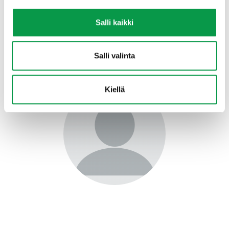
Uutinen
:
Hoidettujen kasvatusmetsien harvennusmallit
Salli kaikki
uudistuvat tänä kesänä – betaversio julkaistu
Lisätietoja
Salli valinta
Kiellä