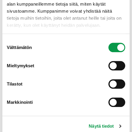
Hynysen oltua estynyt, esityksen
alan kumppaneillemme tietoja siitä, miten käytät
Harvennusmallien oletukset ja määrittelyt
piti
sivustoamme. Kumppanimme voivat yhdistää näitä
Henry Schneider.
tietoja muihin tietoihin, joita olet antanut heille tai joita on
kerätty, kun olet käyttänyt heidän palvelujaan.
Uusien harvennusmallien esittely
metsätietoasiantuntija Henry Schneider, Tapio
Suostumuksen
metsänhoidon asiantuntija Varpu Kuutti, Tapio
Välttämätön
valinta
Harvennusmallien jakelu metsänhoidon
Mieltymykset
suositusten verkkosivuilta
Petri Latva-Käyrä
Tilastot
Loppukeskustelu
Markkinointi
Klo 15.00 Tilaisuus päättyy
Näytä tiedot