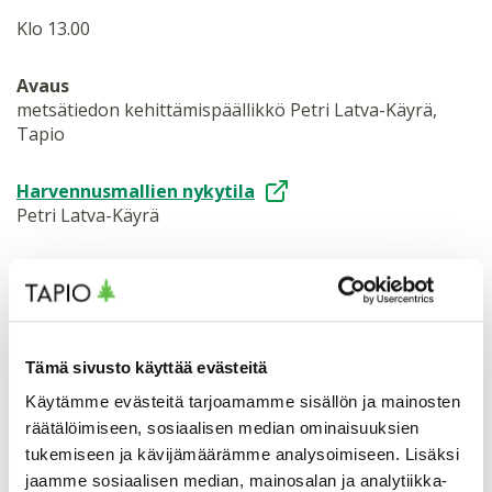
Klo 13.00
Avaus
metsätiedon kehittämispäällikkö Petri Latva-Käyrä,
Tapio
Harvennusmallien nykytila
Petri Latva-Käyrä
Ajankohtaiskatsaus harvennusten
toteuttamisesta
logistiikkapäällikkö Tero Anttila, UPM
Tämä sivusto käyttää evästeitä
Harvennusmallien simulointi, rajoitukset sekä
Käytämme evästeitä tarjoamamme sisällön ja mainosten
oletukset
räätälöimiseen, sosiaalisen median ominaisuuksien
tutkimusprofessori Jari Hynynen, Luonnonvarakeskus
tukemiseen ja kävijämäärämme analysoimiseen. Lisäksi
jaamme sosiaalisen median, mainosalan ja analytiikka-