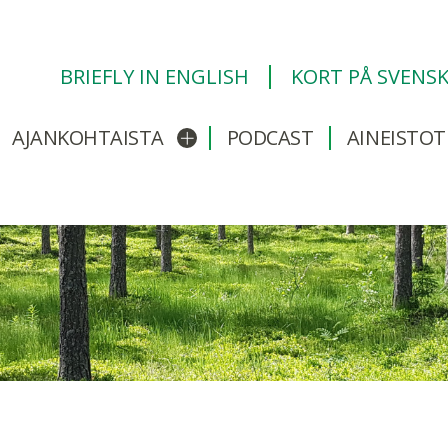
BRIEFLY IN ENGLISH
KORT PÅ SVENS
AJANKOHTAISTA
PODCAST
AINEISTOT
/sulje alavalikko
Avaa/sulje alavalikko