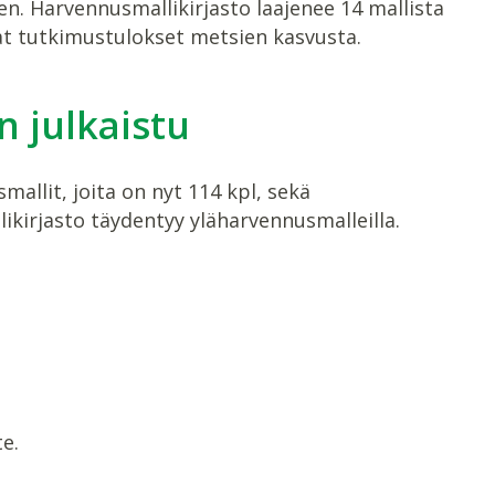
n. Harvennusmallikirjasto laajenee 14 mallista
t tutkimustulokset metsien kasvusta.
 julkaistu
allit, joita on nyt 114 kpl, sekä
ikirjasto täydentyy yläharvennusmalleilla.
e.