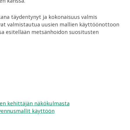
en kanssa.
kana täydentynyt ja kokonaisuus valmis
ivat valmistautua uusien mallien käyttöönottoon
ssa esitellään metsänhoidon suositusten
jen kehittäjän näkökulmasta
ennusmallit käyttöön