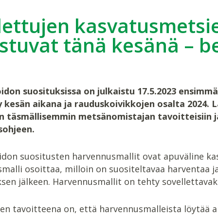
ettujen kasvatusmetsi
stuvat tänä kesänä – be
don suosituksissa on julkaistu 17.5.2023 ensimmäi
 kesän aikana ja rauduskoivikkojen osalta 2024. 
 täsmällisemmin metsänomistajan tavoitteisiin j
sohjeen.
don suositusten harvennusmallit ovat apuväline k
malli osoittaa, milloin on suositeltavaa harventaa 
en jälkeen. Harvennusmallit on tehty sovellettavaks
en tavoitteena on, että harvennusmalleista löytää