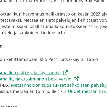
mallit tuotetaan yhteistyössä Luonnonvarakeskuks
dottaa, kun harvennusmallikirjasto on kesän 2023 ai
tettavaksi. Metsäalan tietopalvelujen kehittäjät vo
jestelmissään osallistumalla koulutukseen 14.6., jo
alvelu ja sähköinen tiedonsiirto.
a:
on kehittämispäällikkö Petri Latva-Käyrä, Tapio
allien esittely ja käyttöohje
mallit, hakutoiminnon beta-versio
14.6.
:
Metsänhoidon suositukset sähköisten palvelu
laisuus metsäalan toimijoille 17.5.
Uudet metsän harv
oja antaa