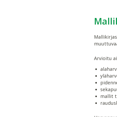
Malli
Mallikirj
muuttuvaa
Arvioitu a
alaharv
yläharv
pidenne
sekapuu
mallit 
raudusk