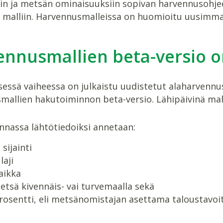
iin ja metsän ominaisuuksiin sopivan harvennusohjee
0 malliin. Harvennusmalleissa on huomioitu uusimma
nnusmallien beta-versio on
ssä vaiheessa on julkaistu uudistetut alaharvennusm
allien hakutoiminnon beta-versio. Lähipäivinä mall
innassa lähtötiedoiksi annetaan:
sijainti
aji
aikka
tsä kivennäis- vai turvemaalla sekä
osentti, eli metsänomistajan asettama taloustavoit