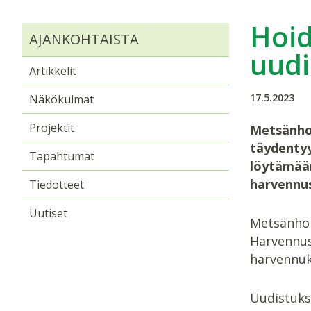
Hoid
AJANKOHTAISTA
uudi
Artikkelit
17.5.2023
Näkökulmat
Projektit
Metsänhoi
täydentyy
Tapahtumat
löytämään
harvennu
Tiedotteet
Uutiset
Metsänhoi
Harvennus
harvennuks
Uudistuks