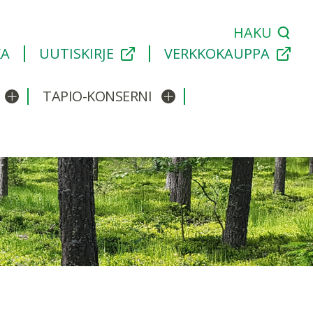
HAKU
KA
UUTISKIRJE
VERKKOKAUPPA
TAPIO-KONSERNI
Avaa/sulje alavalikko
Avaa/sulje alavalikko