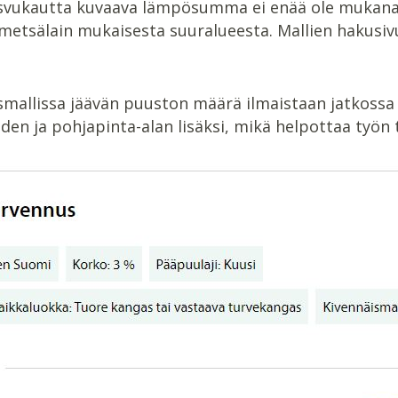
svukautta kuvaava lämpösumma ei enää ole mukana läh
metsälain mukaisesta suuralueesta. Mallien hakusiv
mallissa jäävän puuston määrä ilmaistaan jatkossa
den ja pohjapinta-alan lisäksi, mikä helpottaa työn 