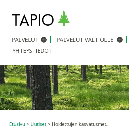
PALVELUT
PALVELUT VALTIOLLE
Avaa/sulje alavalikko
Avaa
YHTEYSTIEDOT
Etusivu
>
Uutiset
>
Hoidettujen kasvatusmetsien harvennusmallit uudistuvat tänä kesänä – betaversio julkaistu