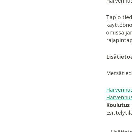
Harvennus
Tapio tie
käyttööno
omissa jär
rajapintap
Lisätieto
Metsätied
Harvennusm
Harvennus
Koulutus 
Esittelyti
Lisätiet