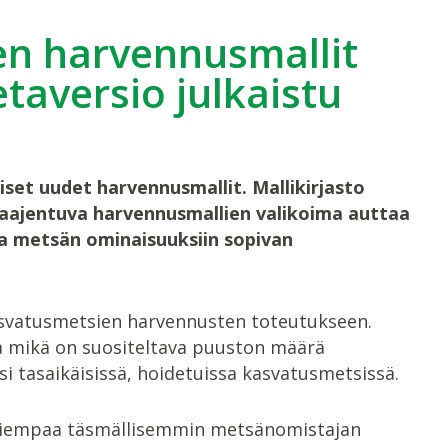
en harvennusmallit
taversio julkaistu
set uudet harvennusmallit. Mallikirjasto
Laajentuva harvennusmallien valikoima auttaa
a metsän ominaisuuksiin sopivan
asvatusmetsien harvennusten toteutukseen.
ja mikä on suositeltava puuston määrä
i tasaikäisissä, hoidetuissa kasvatusmetsissä.
 aiempaa täsmällisemmin metsänomistajan