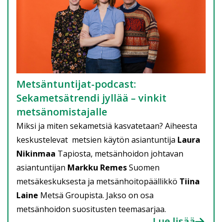
Metsäntuntijat-podcast:
Sekametsätrendi jyllää – vinkit
metsänomistajalle
Miksi ja miten sekametsiä kasvatetaan? Aiheesta
keskustelevat metsien käytön asiantuntija
Laura
Nikinmaa
Tapiosta, metsänhoidon johtavan
asiantuntijan
Markku Remes
Suomen
metsäkeskuksesta ja metsänhoitopäällikkö
Tiina
Laine
Metsä Groupista. Jakso on osa
metsänhoidon suositusten teemasarjaa.
Lue lisää