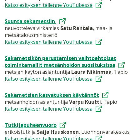
Katso esityksen tallenne YouTubessa
Suunta sekametsiin ​
neuvotteleva virkamies
Satu Rantala
, maa- ja
metsätalousministeriö​
Katso esityksen tallenne YouTubessa
Sekametsikön perustamisen vaihtoehtoiset
toimintamallit metsänhoidon suosituksissa​
metsien käytön asiantuntija
Laura Nikinmaa
, Tapio​
Katso esityksen tallenne YouTubessa
Sekametsien kasvatuksen käytännöt
​
metsänhoidon asiantuntija
Varpu Kuutti
, Tapio
Katso esityksen tallenne YouTubessa​
Tutkijapuheenvuoro
erikoistutkija
Saija
Huuskonen
, Luonnonvarakeskus
Katso esityksen tallenne YouTubessa