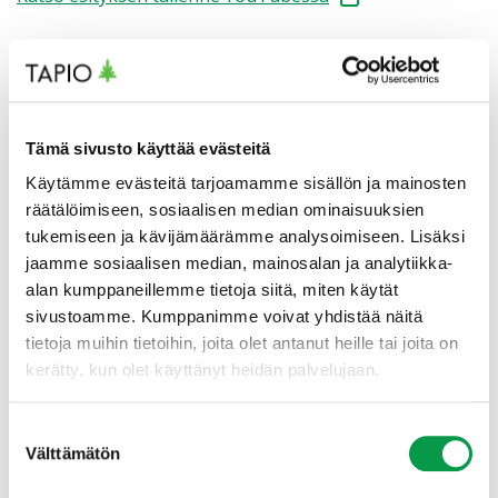
Kommenttipuheenvuoro​
metsänhoitopäällikkö
Tiina Laine
, Metsä Group​
Katso esityksen tallenne YouTubessa
Tämä sivusto käyttää evästeitä
Kommenttipuheenvuoro
lehtori
Antti Sipilä
, Hämeen ammattikorkeakoulu​
Käytämme evästeitä tarjoamamme sisällön ja mainosten
Katso esityksen tallenne YouTubessa
räätälöimiseen, sosiaalisen median ominaisuuksien
tukemiseen ja kävijämäärämme analysoimiseen. Lisäksi
jaamme sosiaalisen median, mainosalan ja analytiikka-
Klo 11 Yhteenveto ja tilaisuuden päätös
Katso esityksen tallenne YouTubessa
alan kumppaneillemme tietoja siitä, miten käytät
sivustoamme. Kumppanimme voivat yhdistää näitä
tietoja muihin tietoihin, joita olet antanut heille tai joita on
kerätty, kun olet käyttänyt heidän palvelujaan.
Suostumuksen
Välttämätön
valinta