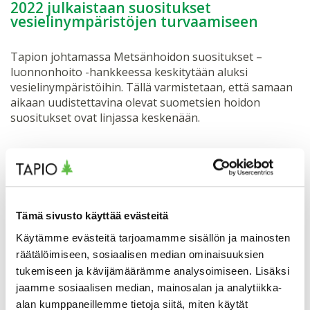
2022 julkaistaan suositukset
vesielinympäristöjen turvaamiseen
Tapion johtamassa Metsänhoidon suositukset –
luonnonhoito -hankkeessa keskitytään aluksi
vesielinympäristöihin. Tällä varmistetaan, että samaan
aikaan uudistettavina olevat suometsien hoidon
suositukset ovat linjassa keskenään.
— Vesistöjen ja pienvesien sekä niistä riippuvaisten
elinympäristöjen laatua voidaan parantaa monilla
luonnonhoidon keinoilla. Esimerkiksi puron varteen
voidaan rajata suojavyöhyke, jossa metsää ei käsitellä
lainkaan tai sitä käsitellään tavallista varovaisemmin,
Tämä sivusto käyttää evästeitä
kertoo hankkeen projektipäällikkö, luonnonhoidon
Käytämme evästeitä tarjoamamme sisällön ja mainosten
asiantuntija
Hannes Pasanen
Tapiosta.
räätälöimiseen, sosiaalisen median ominaisuuksien
tukemiseen ja kävijämäärämme analysoimiseen. Lisäksi
Suositusten uudistaminen etenee normaaliin tapaan:
jaamme sosiaalisen median, mainosalan ja analytiikka-
aluksi kootaan ja analysoidaan tutkimusnäyttö. Samalla
alan kumppaneillemme tietoja siitä, miten käytät