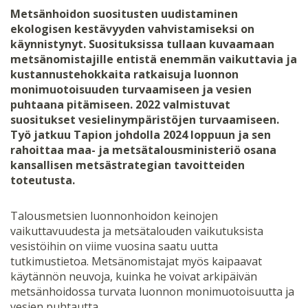
Metsänhoidon suositusten uudistaminen
ekologisen kestävyyden vahvistamiseksi on
käynnistynyt. Suosituksissa tullaan kuvaamaan
metsänomistajille entistä enemmän vaikuttavia ja
kustannustehokkaita ratkaisuja luonnon
monimuotoisuuden turvaamiseen ja vesien
puhtaana pitämiseen. 2022 valmistuvat
suositukset vesielinympäristöjen turvaamiseen.
Työ jatkuu Tapion johdolla 2024 loppuun ja sen
rahoittaa maa- ja metsätalousministeriö osana
kansallisen metsästrategian tavoitteiden
toteutusta.
Talousmetsien luonnonhoidon keinojen
vaikuttavuudesta ja metsätalouden vaikutuksista
vesistöihin on viime vuosina saatu uutta
tutkimustietoa. Metsänomistajat myös kaipaavat
käytännön neuvoja, kuinka he voivat arkipäivän
metsänhoidossa turvata luonnon monimuotoisuutta ja
vesien puhtautta.