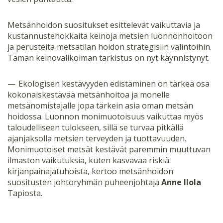
Metsänhoidon suositukset esittelevät vaikuttavia ja
kustannustehokkaita keinoja metsien luonnonhoitoon
ja perusteita metsätilan hoidon strategisiin valintoihin.
Tämän keinovalikoiman tarkistus on nyt käynnistynyt.
— Ekologisen kestävyyden edistäminen on tärkeä osa
kokonaiskestävää metsänhoitoa ja monelle
metsänomistajalle jopa tärkein asia oman metsän
hoidossa. Luonnon monimuotoisuus vaikuttaa myös
taloudelliseen tulokseen, sillä se turvaa pitkällä
ajanjaksolla metsien terveyden ja tuottavuuden.
Monimuotoiset metsät kestävät paremmin muuttuvan
ilmaston vaikutuksia, kuten kasvavaa riskiä
kirjanpainajatuhoista, kertoo metsänhoidon
suositusten johtoryhmän puheenjohtaja
Anne Ilola
Tapiosta.