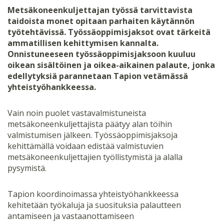
Metsäkoneenkuljettajan työssä tarvittavista
taidoista monet opitaan parhaiten käytännön
työtehtävissä. Työssäoppimisjaksot ovat tärkeitä
ammatillisen kehittymisen kannalta.
Onnistuneeseen työssäoppimisjaksoon kuuluu
oikean sisältöinen ja oikea-aikainen palaute, jonka
edellytyksiä parannetaan Tapion vetämässä
yhteistyöhankkeessa.
Vain noin puolet vastavalmistuneista
metsäkoneenkuljettajista päätyy alan töihin
valmistumisen jälkeen. Työssäoppimisjaksoja
kehittämällä voidaan edistää valmistuvien
metsäkoneenkuljettajien työllistymistä ja alalla
pysymistä.
Tapion koordinoimassa yhteistyöhankkeessa
kehitetään työkaluja ja suosituksia palautteen
antamiseen ja vastaanottamiseen