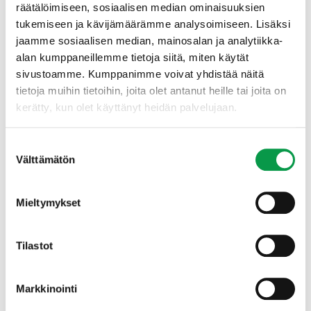
räätälöimiseen, sosiaalisen median ominaisuuksien
hankkeen projektipäällikkö
Reetta Pilhjerta
Tapiosta.
tukemiseen ja kävijämäärämme analysoimiseen. Lisäksi
jaamme sosiaalisen median, mainosalan ja analytiikka-
Hankkeessa osallistetaan oppilaitoksia, opiskelijoita
alan kumppaneillemme tietoja siitä, miten käytät
sekä koneyrittäjiä. Hankkeessa tuotettavat materiaalit
sivustoamme. Kumppanimme voivat yhdistää näitä
on tarkoitettu oppilaitoksille ja metsäkoneyrityksille
tietoja muihin tietoihin, joita olet antanut heille tai joita on
vapaasti hyödynnettäviksi.
kerätty, kun olet käyttänyt heidän palvelujaan.
Pitovoimainen harjoittelu metsäkoneyrityksessä – taitoja
Suostumuksen
palautteen antamiseen ja vastaanottamiseen
Välttämätön
valinta
työssäoppimisen aikana
-hanketta toteuttavat Tapio,
Tampereen seudun ammattioppilaitos Tredu,
Koneyrittäjät ry ja Metsäkoulutus ry.
Mieltymykset
Hanketta rahoittaa Metsämiesten Säätiö. Lahjoitukset
ja säätiöfuusiot ovat tärkeä osa säätiön
Tilastot
yleishyödyllisen toiminnan vaikuttavuutta. Lisätietoa
www.mmsaatio.fi
.
Markkinointi