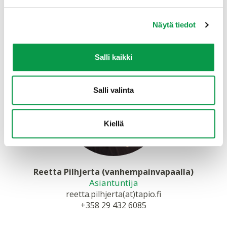
Lue lisää
hankkeen verkkosivuilta
.
Lisätietoja
Näytä tiedot
Salli kaikki
Salli valinta
Kiellä
Reetta Pilhjerta (vanhempainvapaalla)
Asiantuntija
reetta.pilhjerta(at)tapio.fi
+358 29 432 6085