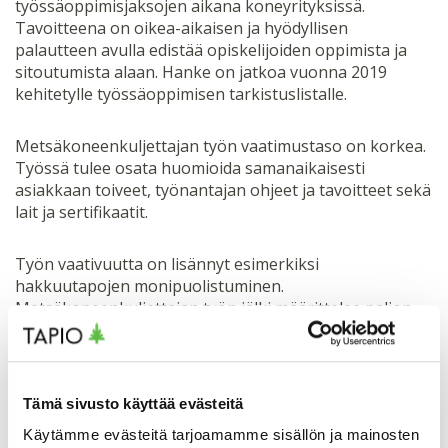
työssäoppimisjaksojen aikana koneyrityksissä.
Tavoitteena on oikea-aikaisen ja hyödyllisen
palautteen avulla edistää opiskelijoiden oppimista ja
sitoutumista alaan. Hanke on jatkoa vuonna 2019
kehitetylle työssäoppimisen tarkistuslistalle.
Metsäkoneenkuljettajan työn vaatimustaso on korkea.
Työssä tulee osata huomioida samanaikaisesti
asiakkaan toiveet, työnantajan ohjeet ja tavoitteet sekä
lait ja sertifikaatit.
Työn vaativuutta on lisännyt esimerkiksi
hakkuutapojen monipuolistuminen.
Metsäkoneenkuljettajan työn jälki määrittelee paljon
myös vesistöjen ja metsäluonnon monimuotoisuuden
tilan kehittymistä.
”On tärkeää varmistaa, että työssäoppimisjaksoilla
Tämä sivusto käyttää evästeitä
opiskelija saa riittävästi tukea ja palautetta
Käytämme evästeitä tarjoamamme sisällön ja mainosten
kehittyäkseen työn kaikilla osa-alueilla”, kommentoi