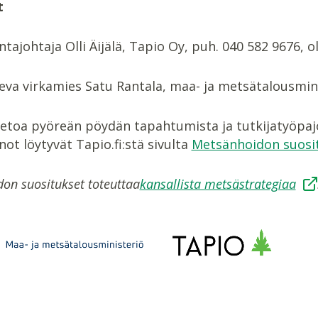
t
ntajohtaja Olli Äijälä, Tapio Oy, puh. 040 582 9676, oll
eva virkamies Satu Rantala, maa- ja metsätalousmin
ietoa pyöreän pöydän tapahtumista ja tutkijatyöpajo
t löytyvät Tapio.fi:stä sivulta
Metsänhoidon suosit
on suositukset toteuttaa
kansallista metsästrategiaa