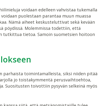
ilinieluja voidaan edelleen vahvistaa tukemalla
toa voidaan puolestaan parantaa muun muassa
kaa. Nämä aiheet keskusteluttivat sekä kevään
sä pöydissä. Molemmissa todettiin, että
hän tutkittua tietoa. Samoin suometsien hoitoon
ulokseen
arhaista toimintamalleista, siksi niiden pitää
tarjolla jo toistakymmentä perusvaihtoehtoa,
a. Suositusten toivottiin pysyvän selkeinä myös
n kanssa siitä, että metsänomistajille tulee