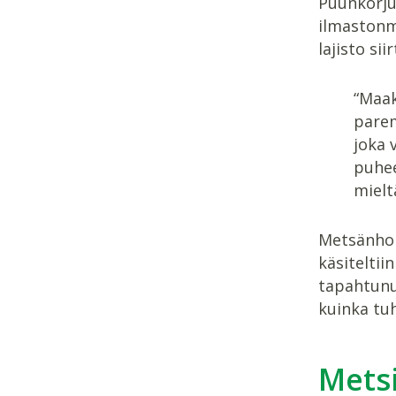
Puunkorjuu
ilmastonm
lajisto si
“Maak
parem
joka 
puhe
mielt
Metsänhoid
käsiteltii
tapahtunut
kuinka tuh
Metsi