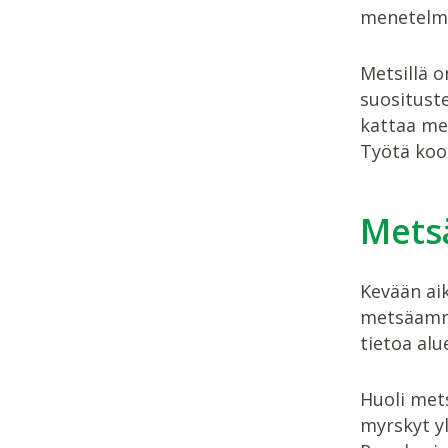
menetelmät
Metsillä o
suosituste
kattaa met
Työtä koo
Mets
Kevään aik
metsäamma
tietoa alu
Huoli met
myrskyt yl