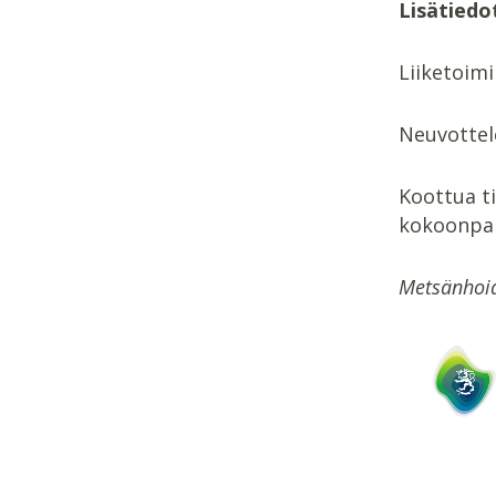
Lisätiedo
Liiketoimi
Neuvottel
Koottua t
kokoonpano
Metsänhoid