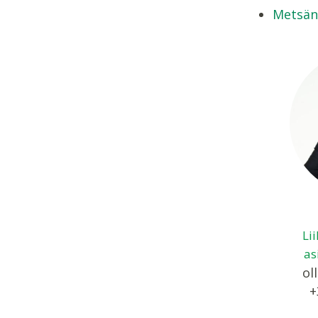
Metsän
Li
as
oll
+