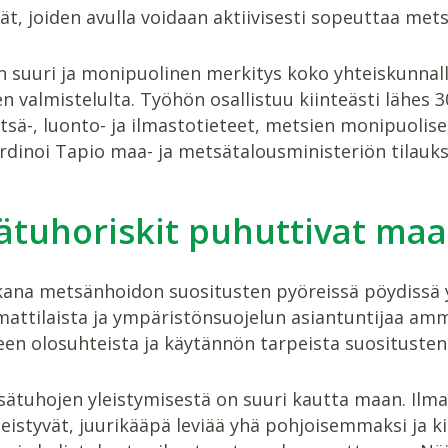
, joiden avulla voidaan aktiivisesti sopeuttaa mets
n suuri ja monipuolinen merkitys koko yhteiskunnall
n valmistelulta. Työhön osallistuu kiinteästi lähes 
sä-, luonto- ja ilmastotieteet, metsien monipuolis
rdinoi Tapio maa- ja metsätalousministeriön tilauks
ätuhoriskit puhuttivat ma
ana metsänhoidon suositusten pyöreissä pöydissä yli
ttilaista ja ympäristönsuojelun asiantuntijaa amme
een olosuhteista ja käytännön tarpeista suositusten
sätuhojen yleistymisestä on suuri kautta maan. Ilma
eistyvät, juurikääpä leviää yhä pohjoisemmaksi ja k