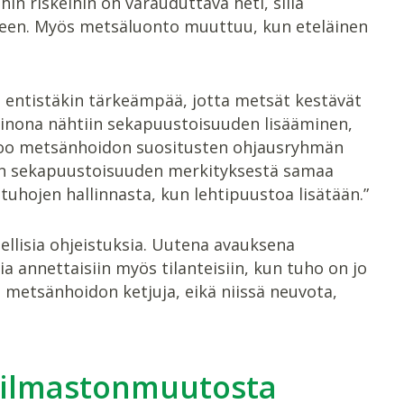
n riskeihin on varauduttava heti, sillä
veen. Myös metsäluonto muuttuu, kun eteläinen
t entistäkin tärkeämpää, jotta metsät kestävät
einona nähtiin sekapuustoisuuden lisääminen,
too metsänhoidon suositusten ohjausryhmän
in sekapuustoisuuden merkityksestä samaa
uhojen hallinnasta, kun lehtipuustoa lisätään.”
eellisia ohjeistuksia. Uutena avauksena
sia annettaisiin myös tilanteisiin, kun tuho on jo
a metsänhoidon ketjuja, eikä niissä neuvota,
ä ilmastonmuutosta