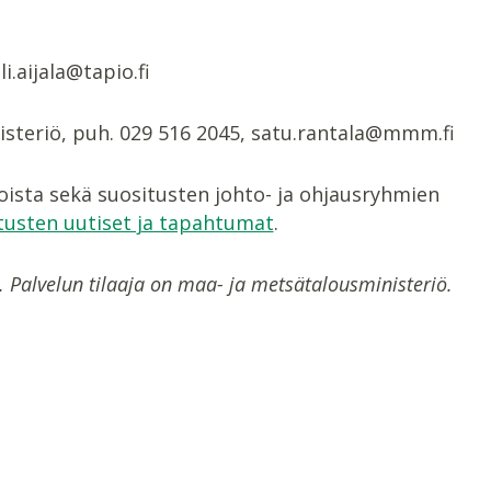
i.aijala@tapio.fi
isteriö, puh. 029 516 2045, satu.rantala@mmm.fi
ista sekä suositusten johto- ja ohjausryhmien
usten uutiset ja tapahtumat
.
. Palvelun tilaaja on maa- ja metsätalousministeriö.