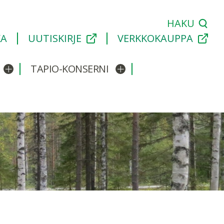
HAKU
KA
UUTISKIRJE
VERKKOKAUPPA
TAPIO-KONSERNI
Avaa/sulje alavalikko
Avaa/sulje alavalikko