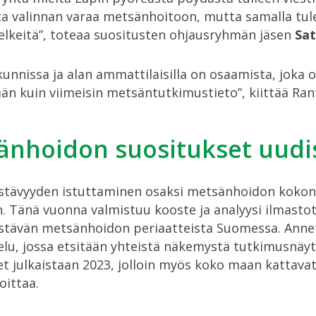
ta valinnan varaa metsänhoitoon, mutta samalla tul
selkeitä”, toteaa suositusten ohjausryhmän jäsen
Sat
unnissa ja alan ammattilaisilla on osaamista, jok
än kuin viimeisin metsäntutkimustieto”, kiittää Ran
änhoidon suositukset uudi
stävyyden istuttaminen osaksi metsänhoidon kokonai
in. Tänä vuonna valmistuu kooste ja analyysi ilmast
stävän metsänhoidon periaatteista Suomessa. Annett
lu, jossa etsitään yhteistä näkemystä tutkimusnäy
et julkaistaan 2023, jolloin myös koko maan kattava
oittaa.