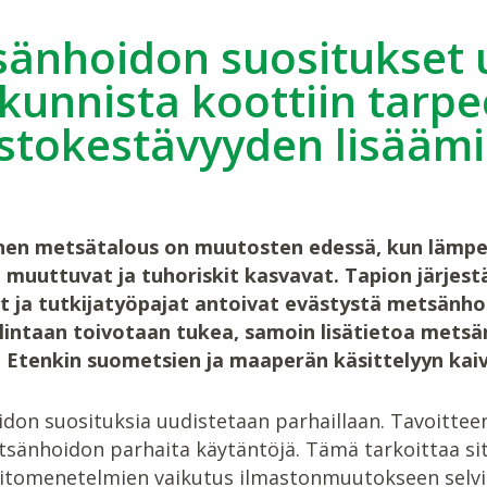
änhoidon suositukset 
unnista koottiin tarpe
stokestävyyden lisäämi
en metsätalous on muutosten edessä, kun lämpen
 muuttuvat ja tuhoriskit kasvavat. Tapion järjes
et ja tutkijatyöpajat antoivat evästystä metsänhoi
llintaan toivotaan tukea, samoin lisätietoa met
n. Etenkin suometsien ja maaperän käsittelyyn kaiva
don suosituksia uudistetaan parhaillaan. Tavoittee
sänhoidon parhaita käytäntöjä. Tämä tarkoittaa sitä,
tomenetelmien vaikutus ilmastonmuutokseen selvite