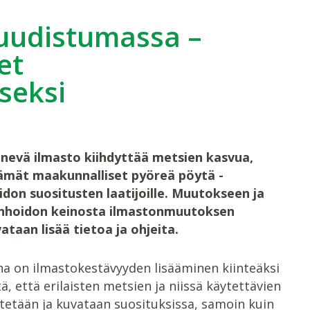
uudistumassa –
et
seksi
evä ilmasto kiihdyttää metsien kasvua,
tämät maakunnalliset pyöreä pöytä -
don suositusten laatijoille. Muutokseen ja
sänhoidon keinosta ilmastonmuutoksen
taan lisää tietoa ja ohjeita.
na on ilmastokestävyyden lisääminen kiinteäksi
 että erilaisten metsien ja niissä käytettävien
tään ja kuvataan suosituksissa, samoin kuin