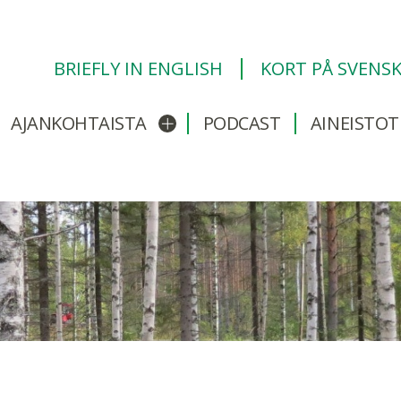
BRIEFLY IN ENGLISH
KORT PÅ SVENS
AJANKOHTAISTA
PODCAST
AINEISTOT
/sulje alavalikko
Avaa/sulje alavalikko