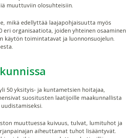
iä muuttuviin olosuhteisiin.
e, mikä edellyttää laajapohjaisuutta myös
30 eri organisaatiota, joiden yhteinen osaaminen
en käytön toimintatavat ja luonnonsuojelun.
esta.
akunnissa
 50 yksityis- ja kuntametsien hoitajaa,
nsivat suositusten laatijoille maakunnallista
 uudistamiseksi.
ston muuttuessa kuivuus, tulvat, lumituhot ja
irjanpainajan aiheuttamat tuhot lisääntyvät.