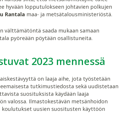
ee hyvään lopputulokseen johtavien polkujen
u Rantala
maa- ja metsätalousministeriöstä.
a on välttämätöntä saada mukaan samaan
tala pyöreään pöytään osallistuneita.
stuvat 2023 mennessä
skestävyyttä on laaja aihe, jota työstetään
oteemaisesta tutkimustiedosta sekä uudistetaan
avista suosituksista käydään laaja
tön valossa. Ilmastokestävän metsänhoidon
t koulutukset uusien suositusten käyttöön