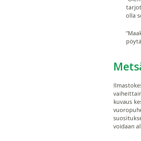
tarjo
olla 
“Maak
pöytä
Mets
Ilmastoke
vaiheitta
kuvaus ke
vuoropuhe
suosituks
voidaan al