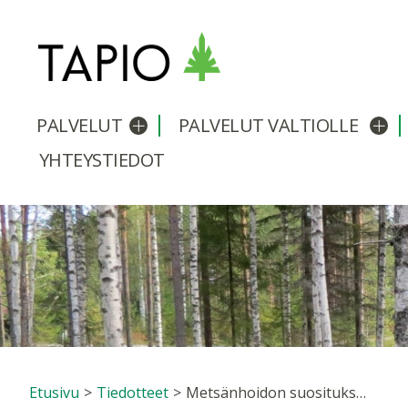
PALVELUT
PALVELUT VALTIOLLE
Avaa/sulje alavalikko
Avaa
YHTEYSTIEDOT
Etusivu
>
Tiedotteet
>
Metsänhoidon suositukset uudistumassa – maakunnista koottiin tarpeet ilmastokestävyyden lisäämiseksi