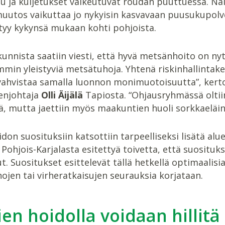
 ja kuljetukset vaikeutuvat roudan puuttuessa. Näihi
uutos vaikuttaa jo nykyisin kasvavaan puusukupol
irtyy kykynsä mukaan kohti pohjoista.
unnista saatiin viesti, että hyvä metsänhoito on ny
min yleistyviä metsätuhoja. Yhtenä riskinhallintak
vahvistaa samalla luonnon monimuotoisuutta”, ker
enjohtaja
Olli Äijälä
Tapiosta. “Ohjausryhmässä olti
ä, mutta jaettiin myös maakuntien huoli sorkkaeläint
on suosituksiin katsottiin tarpeelliseksi lisätä alu
n Pohjois-Karjalasta esitettyä toivetta, että suosituk
. Suositukset esittelevät tällä hetkellä optimaalisi
ojen tai virheratkaisujen seurauksia korjataan.
en hoidolla voidaan hillit