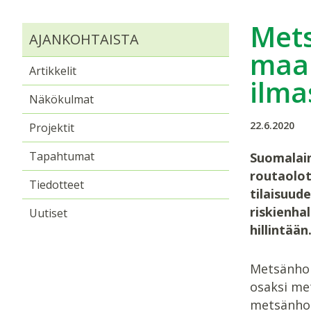
Mets
AJANKOHTAISTA
maak
Artikkelit
ilma
Näkökulmat
22.6.2020
Projektit
Tapahtumat
Suomalain
routaolot
Tiedotteet
tilaisuud
riskienha
Uutiset
hillintää
Metsänhoi
osaksi met
metsänhoi