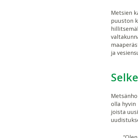
Metsien ka
puuston k
hillitsem
valtakunna
maaperästä
ja vesien
Selke
Metsänhoi
olla hyvin
joista uus
uudistukse
“Olen