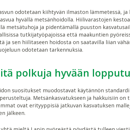
svun odotetaan kiihtyvän ilmaston lämmetessä, ja hi
asvua hyvällä metsänhoidolla. Hiilivarastojen kes
ällä metsätuhoja ja pidentämällä puuston kasvatusai
llisissa tutkijatyöpajoissa että maakuntien pyöreis
 ja sen hiilitaseen hoidosta on saatavilla liian vä
suojeluun odotetaan tarkennuksia.
itä polkuja hyvään lopput
don suositukset muodostavat käytännön standardin p
 perusteltuja. Metsänkasvatukseen ja hakkuisiin on 
immat ovat erityyppisiä jatkuvan kasvatuksen mallej
n jälkeen.
 yhtä mieltä Lapin pyöreästä pöydästä tulleen viesti