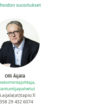
hoidon suositukset
Olli Äijälä
iketoimintajohtaja,
iantuntijapalvelut
i.aijala(at)tapio.fi
358 29 432 6074