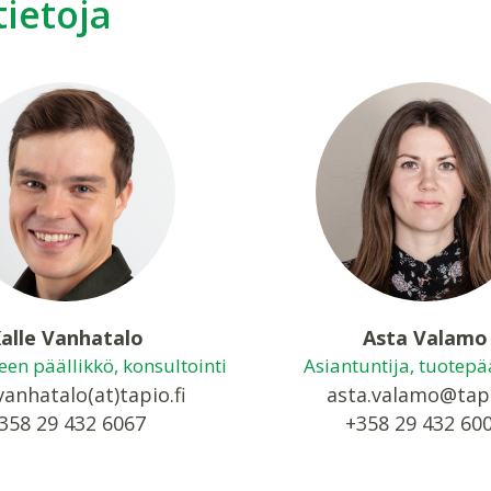
tietoja
alle Vanhatalo
Asta Valamo
een päällikkö, konsultointi
Asiantuntija, tuotepä
vanhatalo(at)tapio.fi
asta.valamo@tapi
358 29 432 6067
+358 29 432 60