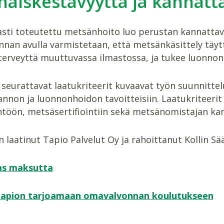
aiskestävyyttä ja kannatt
sti toteutettu metsänhoito luo perustan kannattava
nan avulla varmistetaan, että metsänkäsittely täyt
 terveyttä muuttuvassa ilmastossa, ja tukee luonno
seurattavat laatukriteerit kuvaavat työn suunnittel
nnon ja luonnonhoidon tavoitteisiin. Laatukriteeri
töön, metsäsertifiointiin sekä metsänomistajan kan
laatinut Tapio Palvelut Oy ja rahoittanut Kollin Sää
as maksutta
Tapion tarjoamaan omavalvonnan koulutukseen