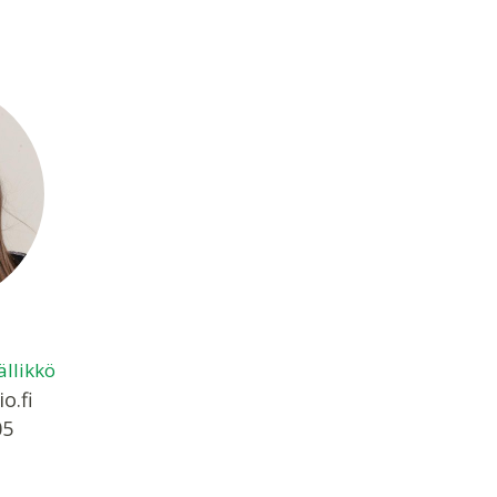
ällikkö
o.fi
05