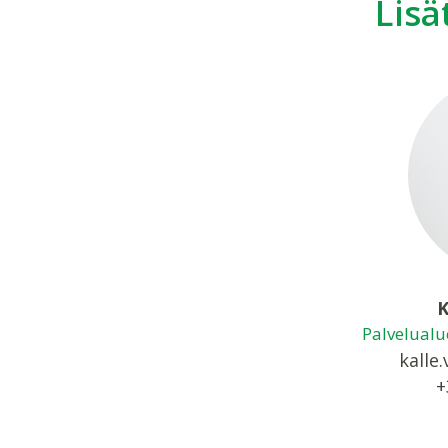
Lisä
K
Palvelualu
kalle.
+