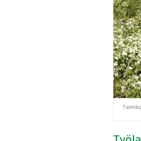
Taimiko
Työla