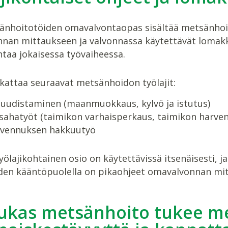
änhoitotöiden omavalvontaopas sisältää metsänhoito
nan mittaukseen ja valvonnassa käytettävät lomakk
taa jokaisessa työvaiheessa.
kattaa seuraavat metsänhoidon työlajit:
uudistaminen (maanmuokkaus, kylvö ja istutus)
sahatyöt (taimikon varhaisperkaus, taimikon harven
rvennuksen hakkuutyö
yölajikohtainen osio on käytettävissä itsenäisesti, 
en kääntöpuolella on pikaohjeet omavalvonnan mit
ukas metsänhoito tukee m