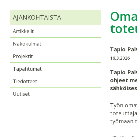
Omav
AJANKOHTAISTA
tote
Artikkelit
Näkökulmat
Tapio Pal
Projektit
16.3.2026
Tapahtumat
Tapio Pal
ohjeet me
Tiedotteet
sähköises
Uutiset
Työn omav
toteuttaj
työmaan t