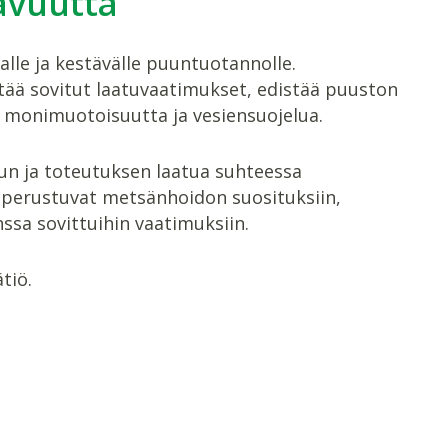
avuutta
lle ja kestävälle puuntuotannolle.
tää sovitut laatuvaatimukset, edistää puuston
n monimuotoisuutta ja vesiensuojelua.
un ja toteutuksen laatua suhteessa
t perustuvat metsänhoidon suosituksiin,
ssa sovittuihin vaatimuksiin.
tiö.