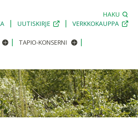
HAKU
KA
UUTISKIRJE
VERKKOKAUPPA
TAPIO-KONSERNI
Avaa/sulje alavalikko
Avaa/sulje alavalikko