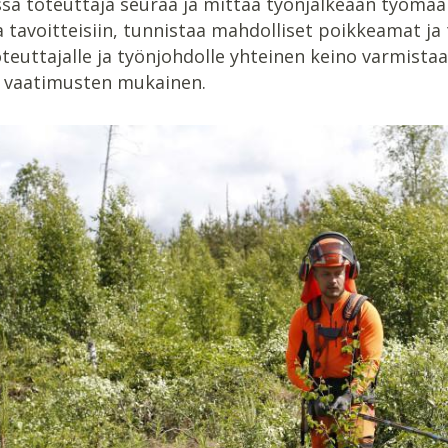
sä toteuttaja seuraa ja mittaa työnjälkeään työmaa
ja tavoitteisiin, tunnistaa mahdolliset poikkeamat j
teuttajalle ja työnjohdolle yhteinen keino varmistaa
n vaatimusten mukainen.