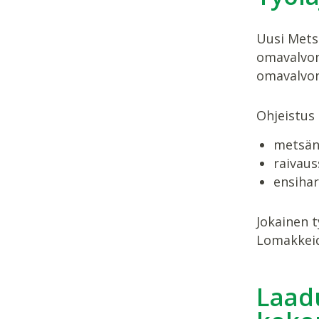
Uusi Mets
omavalvon
omavalvon
Ohjeistus 
metsän
raivaus
ensiha
Jokainen t
Lomakkeid
Laad