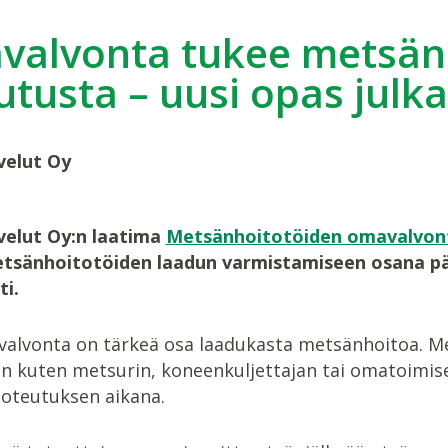
alvonta tukee metsän
utusta – uusi opas julka
velut Oy
velut Oy:n laatima
Metsänhoitotöiden omavalvon
tsänhoitotöiden laadun varmistamiseen osana päi
ti.
alvonta on tärkeä osa laadukasta metsänhoitoa. M
an kuten metsurin, koneenkuljettajan tai omatoim
oteutuksen aikana.