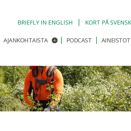
BRIEFLY IN ENGLISH
KORT PÅ SVENS
AJANKOHTAISTA
PODCAST
AINEISTOT
/sulje alavalikko
Avaa/sulje alavalikko