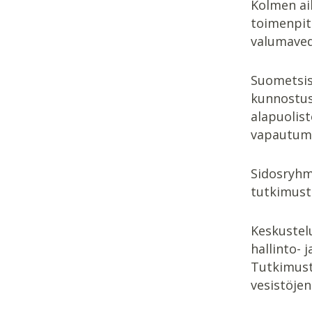
Kolmen ai
toimenpit
valumaved
Suometsiss
kunnostus 
alapuolist
vapautumi
Sidosryhmä
tutkimust
Keskustel
hallinto- 
Tutkimust
vesistöjen