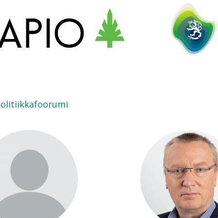
olitiikkafoorumi