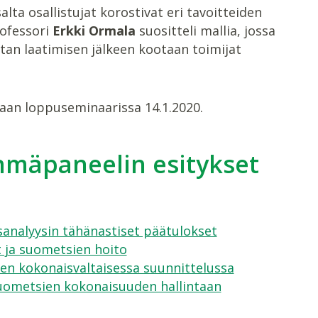
ta osallistujat korostivat eri tavoitteiden
rofessori
Erkki Ormala
suositteli mallia, jossa
rtan laatimisen jälkeen kootaan toimijat
taan loppuseminaarissa 14.1.2020.
hmäpaneelin esitykset
analyysin tähänastiset päätulokset
 ja suometsien hoito
n kokonaisvaltaisessa suunnittelussa
ometsien kokonaisuuden hallintaan