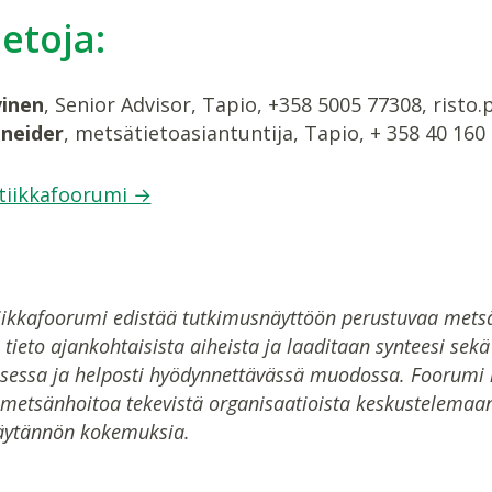
ietoja:
vinen
, Senior Advisor, Tapio, +358 5005 77308, risto.
neider
, metsätietoasiantuntija, Tapio, + 358 40 160
tiikkafoorumi →
iikkafoorumi edistää tutkimusnäyttöön perustuvaa metsä
n tieto ajankohtaisista aiheista ja laaditaan synteesi sek
isessa ja helposti hyödynnettävässä muodossa. Foorumi ko
metsänhoitoa tekevistä organisaatioista keskustelemaan
äytännön kokemuksia.