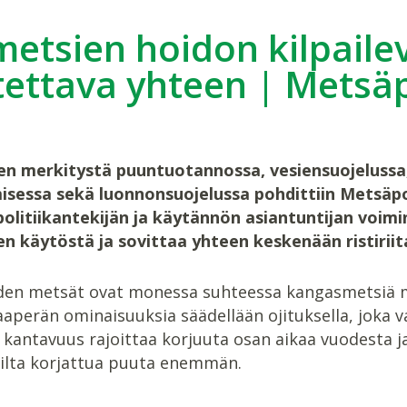
etsien hoidon kilpailev
tettava yhteen | Metsäp
n merkitystä puuntuotannossa, vesiensuojelussa,
sessa sekä luonnonsuojelussa pohdittiin Metsäpo
 politiikantekijän ja käytännön asiantuntijan voi
n käytöstä ja sovittaa yhteen keskenään ristiriita
en metsät ovat monessa suhteessa kangasmetsiä m
aaperän ominaisuuksia säädellään ojituksella, joka v
kantavuus rajoittaa korjuuta osan aikaa vuodesta j
lta korjattua puuta enemmän.