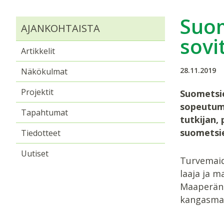
Suom
AJANKOHTAISTA
sovi
Artikkelit
28.11.2019
Näkökulmat
Projektit
Suometsie
sopeutumi
Tapahtumat
tutkijan,
suometsie
Tiedotteet
Uutiset
Turvemaid
laaja ja m
Maaperän 
kangasmai