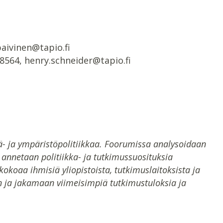
paivinen@tapio.fi
 8564, henry.schneider@tapio.fi
- ja ympäristöpolitiikkaa. Foorumissa analysoidaan
ä annetaan politiikka- ja tutkimussuosituksia
koaa ihmisiä yliopistoista, tutkimuslaitoksista ja
 ja jakamaan viimeisimpiä tutkimustuloksia ja