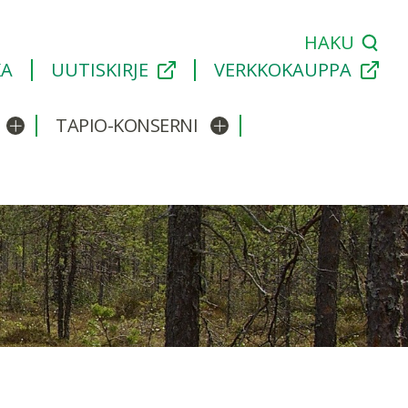
HAKU
KA
UUTISKIRJE
VERKKOKAUPPA
TAPIO-KONSERNI
Avaa/sulje alavalikko
Avaa/sulje alavalikko