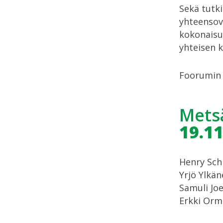
Sekä tutki
yhteensov
kokonaisuu
yhteisen k
Foorumin l
Metsä
19.1
Henry Schn
Yrjö Ylkä
Samuli Jo
Erkki Orma