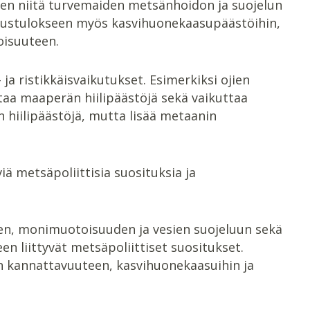
een niitä turvemaiden metsänhoidon ja suojelun
aloustulokseen myös kasvihuonekaasupäästöihin,
isuuteen.
a ristikkäisvaikutukset. Esimerkiksi ojien
taa maaperän hiilipäästöjä sekä vaikuttaa
hiilipäästöjä, mutta lisää metaanin
iä metsäpoliittisia suosituksia ja
en, monimuotoisuuden ja vesien suojeluun sekä
en liittyvät metsäpoliittiset suositukset.
n kannattavuuteen, kasvihuonekaasuihin ja