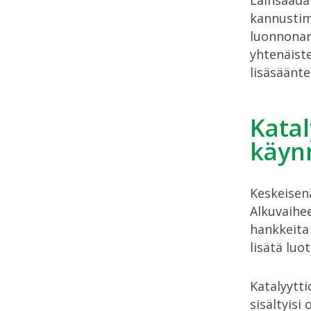
kannustimi
luonnonar
yhtenäist
lisäsäänte
Kata
käyn
Keskeisenä
Alkuvaihe
hankkeita 
lisätä lu
Katalyytti
sisältyisi