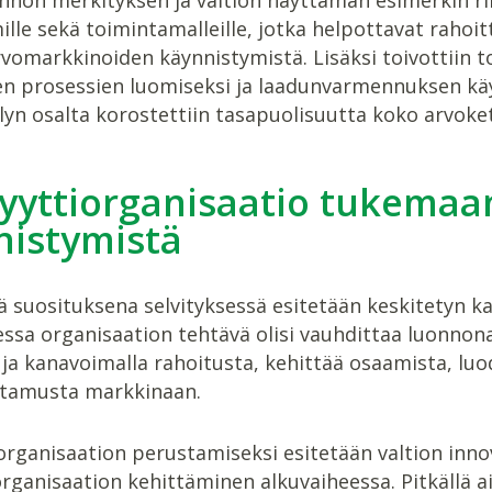
lle sekä toimintamalleille, jotka helpottavat rahoi
vomarkkinoiden käynnistymistä. Lisäksi toivottiin 
en prosessien luomiseksi ja laadunvarmennuksen kä
lyn osalta korostettiin tasapuolisuutta koko arvoketj
lyyttiorganisaatio tukema
nistymistä
 suosituksena selvityksessä esitetään keskitetyn k
essa organisaation tehtävä olisi vauhdittaa luonno
ja kanavoimalla rahoitusta, kehittää osaamista, luo
ottamusta markkinaan.
organisaation perustamiseksi esitetään valtion inn
 organisaation kehittäminen alkuvaiheessa. Pitkällä 