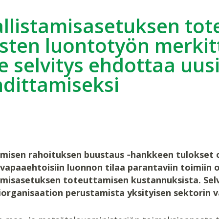
llistamisasetuksen tot
ysten luontotyön merkit
e selvitys ehdottaa uus
dittamiseksi
amisen rahoituksen buustaus ‑hankkeen tulokset o
vapaaehtoisiin luonnon tilaa parantaviin toimiin
amisasetuksen toteuttamisen kustannuksista. Selv
iorganisaation perustamista yksityisen sektorin 