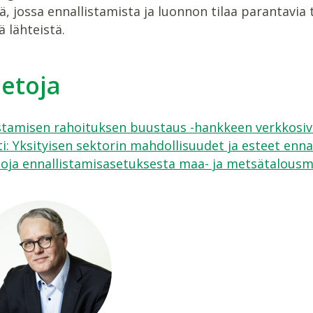
ä, jossa ennallistamista ja luonnon tilaa parantavia t
ä lähteistä.
ietoja
stamisen rahoituksen buustaus -hankkeen verkkosi
i: Yksityisen sektorin mahdollisuudet ja esteet enna
toja ennallistamisasetuksesta maa- ja metsätalousmin