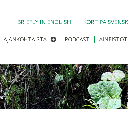
BRIEFLY IN ENGLISH
KORT PÅ SVENS
AJANKOHTAISTA
PODCAST
AINEISTOT
/sulje alavalikko
Avaa/sulje alavalikko