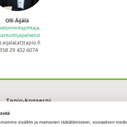
Olli Äijälä
iketoimintajohtaja,
iantuntijapalvelut
i.aijala(at)tapio.fi
358 29 432 6074
Tapio-konserni
Maistraatinportti 4 A
teitä
00240 Helsinki
0294 32 6000
mamme sisällön ja mainosten räätälöimiseen, sosiaalisen medi