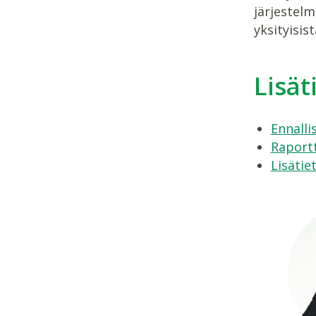
järjestelm
yksityisist
Lisät
Ennalli
Raportt
Lisätie