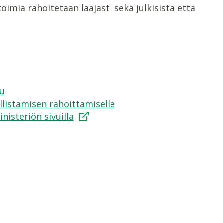
oimia rahoitetaan laajasti sekä julkisista että
vu
llistamisen rahoittamiselle
isteriön sivuilla