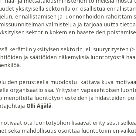
n maa- ja metsätalousministeriön toimeksiannosta to
udet yksityisellä sektorilla on osallistua ennallist
elun, ennallistamisen ja luonnonhoidon rahoittamis
missuunnitelman valmistelua ja tarjoaa uutta tietoa
yksityisen sektorin kokemien haasteiden poistamise
ssä kerättiin yksityisen sektorin, eli suuryritysten (>
htiöiden ja säätiöiden näkemyksiä luontotyöstä haas
enkilöä.
luiden perusteella muodostui kattava kuva motivaat
elle organisaatioissa. Yritysten vapaaehtoisen luon
toimenpiteitä luontotyön esteiden ja hidasteiden po
ntajohtaja
Olli Äijälä
.
motivaatiota luontotyöhön lisäävät erityisesti selkeä
et sekä mahdollisuus osoittaa luontotoimien vaikut