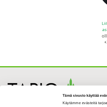
Li
as
oll
+
Tämä sivusto käyttää eväs
Käytämme evästeitä tarjoa