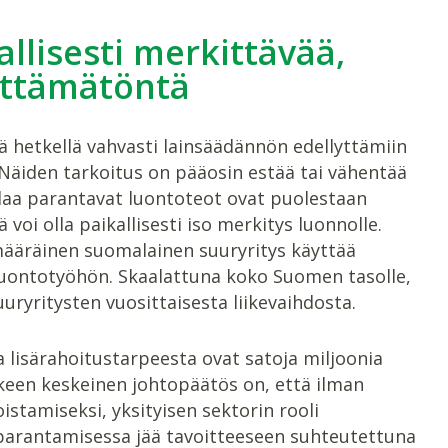
llisesti merkittävää,
ittämätöntä
 hetkellä vahvasti lainsäädännön edellyttämiin
 Näiden tarkoitus on pääosin estää tai vähentää
ilaa parantavat luontoteot ovat puolestaan
 voi olla paikallisesti iso merkitys luonnolle.
määräinen suomalainen suuryritys käyttää
luontotyöhön. Skaalattuna koko Suomen tasolle,
ryritysten vuosittaisesta liikevaihdosta.
 lisärahoitustarpeesta ovat satoja miljoonia
kkeen keskeinen johtopäätös on, että ilman
istamiseksi, yksityisen sektorin rooli
 parantamisessa jää tavoitteeseen suhteutettuna