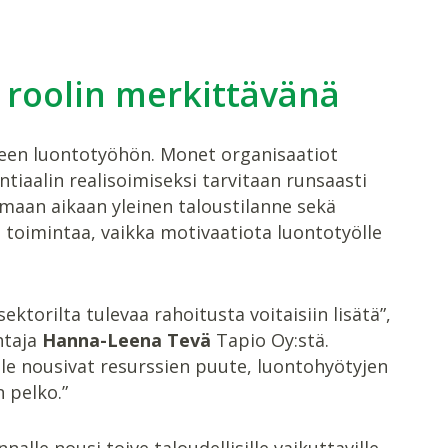
n roolin merkittävänä
seen luontotyöhön. Monet organisaatiot
iaalin realisoimiseksi tarvitaan runsaasti
 Samaan aikaan yleinen taloustilanne sekä
 toimintaa, vaikka motivaatiota luontotyölle
ektorilta tulevaa rahoitusta voitaisiin lisätä”,
htaja
Hanna-Leena Tevä
Tapio Oy:stä.
le nousivat resurssien puute, luontohyötyjen
 pelko.”
lle nousi toive taloudellisille vaikuttaville