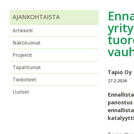
Enna
AJANKOHTAISTA
yrit
Artikkelit
tuor
Näkökulmat
vauh
Projektit
Tapahtumat
Tapio Oy
Tiedotteet
27.2.2026
Uutiset
Ennallist
panostus 
ennallist
katalyytt