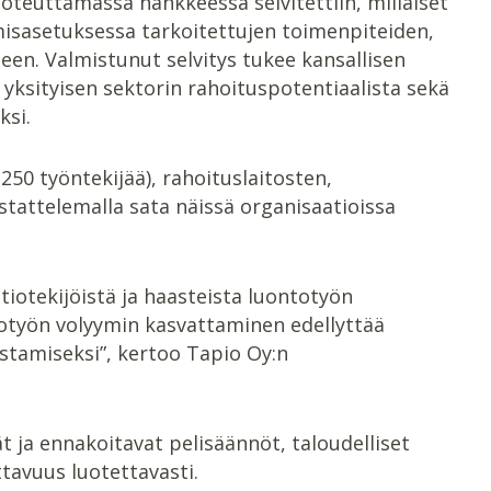
teuttamassa hankkeessa selvitettiin, millaiset
amisasetuksessa tarkoitettujen toimenpiteiden,
een. Valmistunut selvitys tukee kansallisen
 yksityisen sektorin rahoituspotentiaalista sekä
ksi.
 250 työntekijää), rahoituslaitosten,
tattelemalla sata näissä organisaatioissa
iotekijöistä ja haasteista luontotyön
totyön volyymin kasvattaminen edellyttää
istamiseksi”, kertoo Tapio Oy:n
t ja ennakoitavat pelisäännöt, taloudelliset
tavuus luotettavasti.