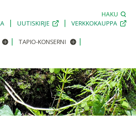
HAKU
KA
UUTISKIRJE
VERKKOKAUPPA
TAPIO-KONSERNI
Avaa/sulje alavalikko
Avaa/sulje alavalikko