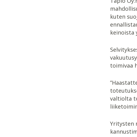
Tapio Oy:
mahdollisu
kuten suoj
ennallista
keinoista 
Selvitykse
vakuutusy
toimivaa h
”Haastatte
toteutuks
valtiolta 
liiketoimi
Yritysten 
kannustim