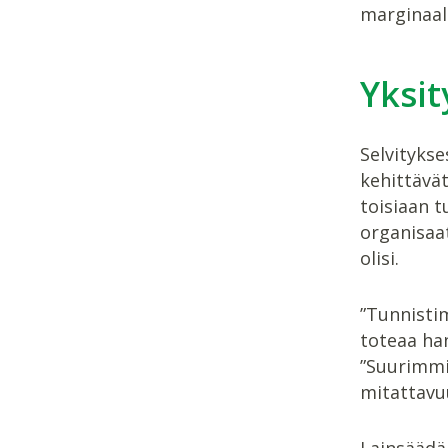
marginaali
Yksit
Selvityks
kehittävät
toisiaan t
organisaat
olisi.
”Tunnistim
toteaa han
”Suurimmi
mitattavu
Lainsäädän