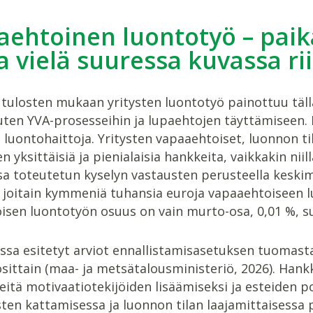
ehtoinen luontotyö – paika
 vielä suuressa kuvassa ri
tulosten mukaan yritysten luontotyö painottuu tällä
uten YVA-prosesseihin ja lupaehtojen täyttämiseen.
 luontohaittoja. Yritysten vapaaehtoiset, luonnon t
 yksittäisiä ja pienialaisia hankkeita, vaikkakin niillä
a toteutetun kyselyn vastausten perusteella keski
n joitain kymmeniä tuhansia euroja vapaaehtoiseen 
sen luontotyön osuus on vain murto-osa, 0,01 %, suu
ssa esitetyt arviot ennallistamisasetuksen tuomasta
sittain (maa- ja metsätalousministeriö, 2026). Han
itä motivaatiotekijöiden lisäämiseksi ja esteiden po
ten kattamisessa ja luonnon tilan laajamittaisessa