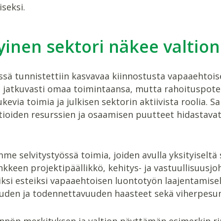
seksi.
yinen sektori näkee valtio
essä tunnistettiin kasvavaa kiinnostusta vapaaehtoi
 jatkuvasti omaa toimintaansa, mutta rahoituspotent
ukevia toimia ja julkisen sektorin aktiivista roolia.
ioiden resurssien ja osaamisen puutteet hidastavat
me selvitystyössä toimia, joiden avulla yksityiseltä s
kkeen projektipäällikkö, kehitys- ja vastuullisuusjo
ksi esteiksi vapaaehtoisen luontotyön laajentamisel
uden ja todennettavuuden haasteet sekä viherpesun
nön merkityksen ja valtion näyttämän esimerkin rinna