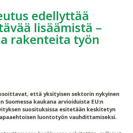
eutus edellyttää
tävää lisäämistä –
ia rakenteita työn
soittavat, että yksityisen sektorin nykyinen
 on Suomessa kaukana arvioiduista EU:n
ityksen suosituksissa esitetään keskitetyn
vapaaehtoisen luontotyön vauhdittamiseksi.