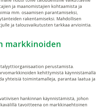
ttajien ja maanomistajien kohtaamista ja
toimia mm. osaamisen parantamiseksi,
ytänteiden rakentamiseksi. Mahdollisen
ulle ja talousvaikutusten tarkkaa arviointia.
an markkinoiden
atalyyttiorganisaation perustamista.
narvomarkkinoiden kehittymistä käynnistämällä
da yhteisiä toimintamalleja, parantaa laatua ja
ovatiivisen hankinnan käynnistämistä, johon
aikavälillä tavoitteena on markkinaehtoinen