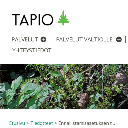
PALVELUT
PALVELUT VALTIOLLE
Avaa/sulje alavalikko
Avaa
YHTEYSTIEDOT
Etusivu
>
Tiedotteet
>
Ennallistamisasetuksen toteutus edellyttää yritysten luontotyön merkittävää lisäämistä – tuore selvitys ehdottaa uusia rakenteita työn vauhdittamiseksi