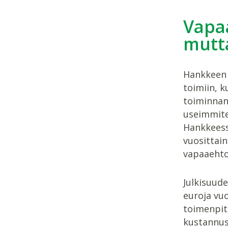
Vapaa
mutta
Hankkeen 
toimiin, k
toiminnan
useimmiten
Hankkeess
vuosittai
vapaaehtoi
Julkisuude
euroja vuo
toimenpite
kustannus