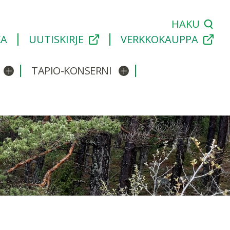
HAKU
KA
UUTISKIRJE
VERKKOKAUPPA
TAPIO-KONSERNI
Avaa/sulje alavalikko
Avaa/sulje alavalikko