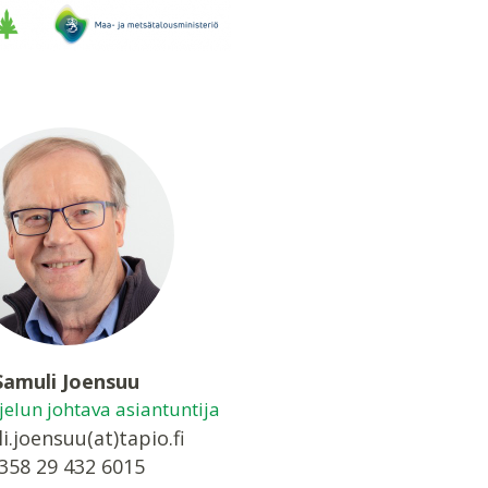
Samuli Joensuu
elun johtava asiantuntija
i.joensuu(at)tapio.fi
358 29 432 6015