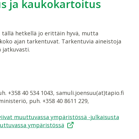
us ja kaukokartoitus
ällä hetkellä jo erittäin hyvä, mutta
 koko ajan tarkentuvat. Tarkentuvia aineistoja
jatkuvasti.
uh. +358 40 534 1043, samuli.joensuu(at)tapio.fi
inisteriö, puh. +358 40 8611 229,
iivat muuttuvassa ympäristössä -julkaisusta
uuttuvassa ympäristössä