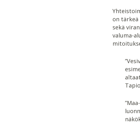
Yhteistoim
on tärkeä
sekä viran
valuma-alu
mitoitukse
”Vesi
esime
altaa
Tapio
”Maa-
luonn
näkök