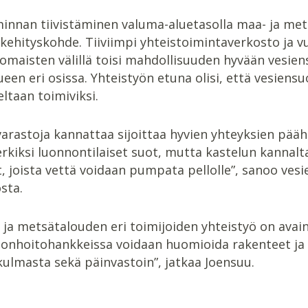
innan tiivistäminen valuma-aluetasolla maa- ja mets
 kehityskohde. Tiiviimpi yhteistoimintaverkosto ja 
omaisten välillä toisi mahdollisuuden hyvään vesien
een eri osissa. Yhteistyön etuna olisi, että vesiens
ltaan toimiviksi.
varastoja kannattaa sijoittaa hyvien yhteyksien päähä
rkiksi luonnontilaiset suot, mutta kastelun kannalt
t, joista vettä voidaan pumpata pellolle”, sanoo ves
sta.
 ja metsätalouden eri toimijoiden yhteistyö on ava
onhoitohankkeissa voidaan huomioida rakenteet ja v
ulmasta sekä päinvastoin”, jatkaa Joensuu.