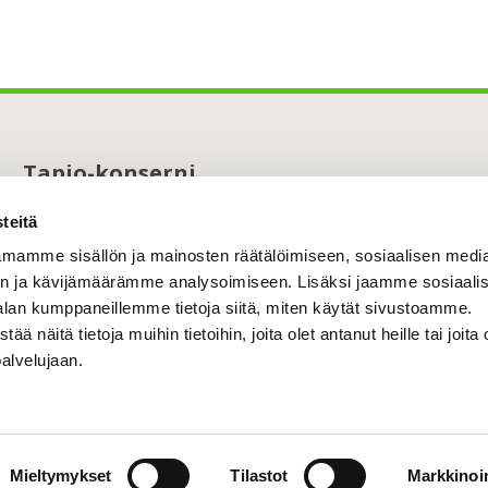
Tapio-konserni
Maistraatinportti 4 A
teitä
00240 Helsinki
0294 32 6000
mamme sisällön ja mainosten räätälöimiseen, sosiaalisen medi
tapio@tapio.fi
n ja kävijämäärämme analysoimiseen. Lisäksi jaamme sosiaali
alan kumppaneillemme tietoja siitä, miten käytät sivustoamme.
näitä tietoja muihin tietoihin, joita olet antanut heille tai joita 
palvelujaan.
Mieltymykset
Tilastot
Markkinoin