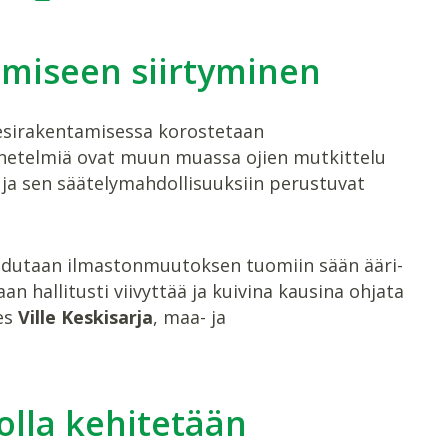
miseen siirtyminen
 vesirakentamisessa korostetaan
etelmiä ovat muun muassa ojien mutkittelu
 ja sen säätelymahdollisuuksiin perustuvat
udutaan ilmastonmuutoksen tuomiin sään ääri-
aan hallitusti viivyttää ja kuivina kausina ohjata
es
Ville Keskisarja
, maa- ja
olla kehitetään