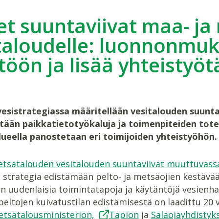
t suuntaviivat maa- ja
taloudelle: luonnonmu
töön ja lisää yhteistyöt
esistrategiassa määritellään vesitalouden suunta
ään paikkatietotyökaluja ja toimenpiteiden tot
ueella panostetaan eri toimijoiden yhteistyöhön
etsätalouden vesitalouden suuntaviivat muuttuvassa
i strategia edistämään pelto- ja metsäojien kestävää
 uudenlaisia toimintatapoja ja käytäntöjä vesienha
peltojen kuivatustilan edistämisestä on laadittu 20 
etsätalousministeriön,
Tapion
ja
Salaojayhdistyk