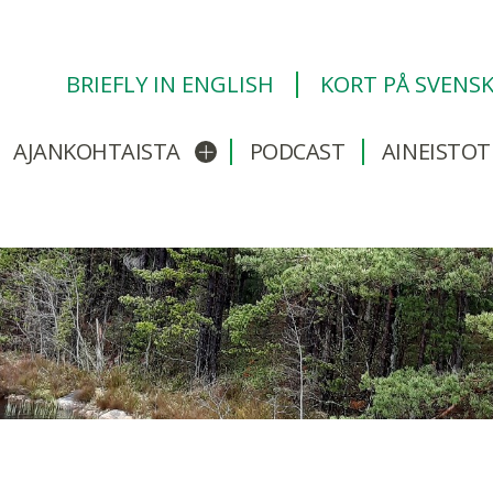
BRIEFLY IN ENGLISH
KORT PÅ SVENS
AJANKOHTAISTA
PODCAST
AINEISTOT
/sulje alavalikko
Avaa/sulje alavalikko