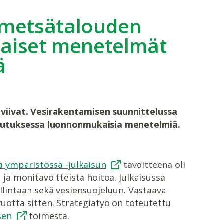
 metsätalouden
kaiset menetelmät
ä
viivat. Vesirakentamisen suunnittelussa
eutuksessa luonnonmukaisia menetelmiä.
.
 ympäristössä -julkaisun
tavoitteena oli
 ja monitavoitteista hoitoa. Julkaisussa
llintaan sekä vesiensuojeluun. Vastaava
vuotta sitten. Strategiatyö on toteutettu
sen
toimesta.