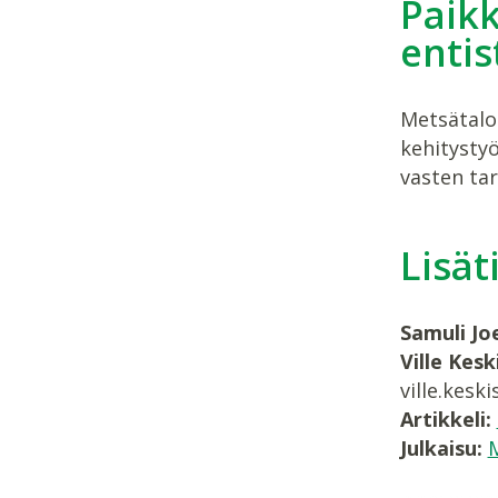
Paikk
enti
Metsätalou
kehitystyö
vasten ta
Lisät
Samuli Jo
Ville Kesk
ville.kesk
Artikkeli:
Julkaisu:
M