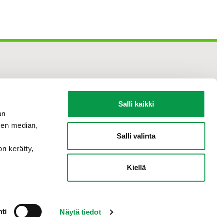
Salli kaikki
an
sen median,
Salli valinta
on kerätty,
Kiellä
Tilaa
uutiskirje
ti
Näytä tiedot