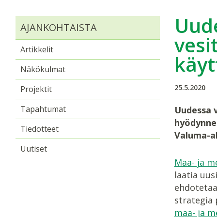
Uude
AJANKOHTAISTA
vesi
Artikkelit
käyt
Näkökulmat
25.5.2020
Projektit
Tapahtumat
Uudessa v
hyödynnet
Tiedotteet
Valuma-al
Uutiset
Maa- ja m
laatia uus
ehdotetaan
strategia 
maa- ja m