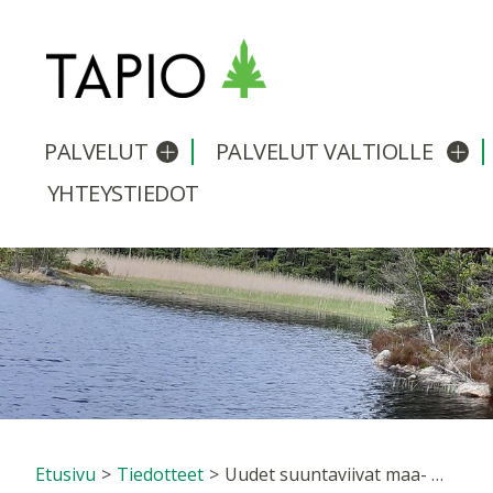
PALVELUT
PALVELUT VALTIOLLE
Avaa/sulje alavalikko
Avaa
YHTEYSTIEDOT
Etusivu
>
Tiedotteet
>
Uudet suuntaviivat maa- ja metsätalouden vesitaloudelle: luonnonmukaiset menetelmät käyttöön ja lisää yhteistyötä