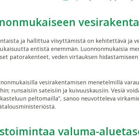
nonmukaiseen vesirakenta
ntaista ja hallittua viivyttämistä on kehitettävä ja
kaisuutta entistä enemmän. Luonnonmukaisia men
iset patorakenteet, veden virtauksen hidastamiseen
.
nonmukaisilla vesirakentamisen menetelmillä vara
ihin; runsaisiin sateisiin ja kuivuuskausiin. Vesiä void
 kasteluun peltomailla”, sanoo neuvotteleva virkami
talousministeriöstä.
stoimintaa valuma-aluetas