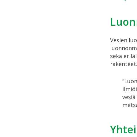
Luon
Vesien luo
luonnonmu
sekä erila
rakenteet
”Luon
ilmiö
vesiä
metsä
Yhtei