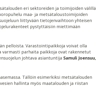
ätalouden eri sektoreiden ja toimijoiden välillä
vuoropuhelu maa- ja metsätaloustoimijoiden
suojeluun liittyvään tietojenvaihtoon yhteisen
uojelurakenteet pystyttäisiin miettimään
n pelloista. Varastointipaikkoja voivat olla
a varmasti parhaita paikkoja ovat rakennetut
iensuojelun johtava asiantuntija
Samuli Joensuu,
inasemassa. Tällöin esimerkiksi metsätalouden
esien hallinta myös maatalouden ja riistan