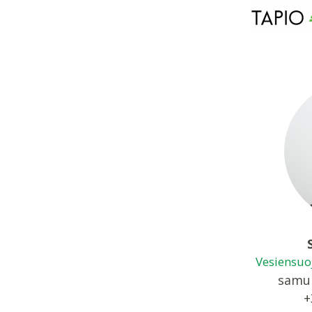
Vesiensuoj
samul
+