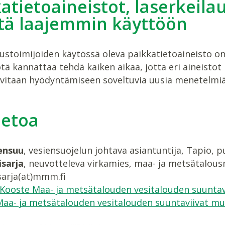
atietoaineistot, laserkeila
stä laajemmin käyttöön
stoimijoiden käytössä oleva paikkatietoaineisto on t
tä kannattaa tehdä kaiken aikaa, jotta eri aineistot
rvitaan hyödyntämiseen soveltuvia uusia menetelmiä 
ietoa
ensuu
, vesiensuojelun johtava asiantuntija, Tapio, p
isarja
, neuvotteleva virkamies, maa- ja metsätalousm
isarja(at)mmm.fi
Kooste Maa- ja metsätalouden vesitalouden suuntav
aa- ja metsätalouden vesitalouden suuntaviivat m