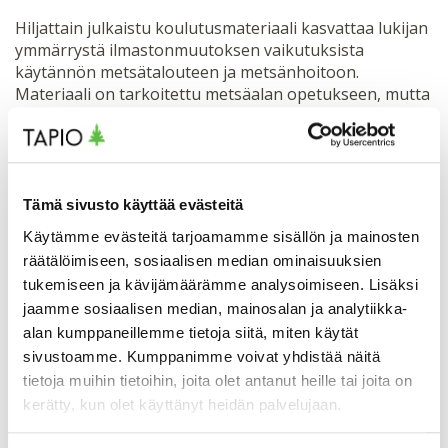
Hiljattain julkaistu koulutusmateriaali kasvattaa lukijan
ymmärrystä ilmastonmuutoksen vaikutuksista
käytännön metsätalouteen ja metsänhoitoon.
Materiaali on tarkoitettu metsäalan opetukseen, mutta
se toimii hyvänä tietopankkina kaikille
ilmastokestävästä metsänhoidosta kiinnostuneille.
“Uusi opetusmateriaali perustuu
Tämä sivusto käyttää evästeitä
riippumattomaan tutkimustietoon metsänhoidon
parhaista käytännöistä. Jokaisen metsäalalla
Käytämme evästeitä tarjoamamme sisällön ja mainosten
toimivan on tärkeää päivittää omaa osaamistaan
räätälöimiseen, sosiaalisen median ominaisuuksien
säännöllisesti, sanoo hankkeen projektipäällikkö
tukemiseen ja kävijämäärämme analysoimiseen. Lisäksi
Tiina Törmänen
Tapiosta.
jaamme sosiaalisen median, mainosalan ja analytiikka-
alan kumppaneillemme tietoja siitä, miten käytät
Opetusmateriaali julkaistiin 24.2.2021 pidetyssä
sivustoamme. Kumppanimme voivat yhdistää näitä
webinaarissa. Materiaalin löydät hankkeen
tietoja muihin tietoihin, joita olet antanut heille tai joita on
kotisivuilta
. Tiiviin verkkomuotoisen
kerätty, kun olet käyttänyt heidän palvelujaan.
opetusmateriaalin lisäksi hankesivuilta löytyy
materiaalin vapaasti ladattava PowerPoint-versio