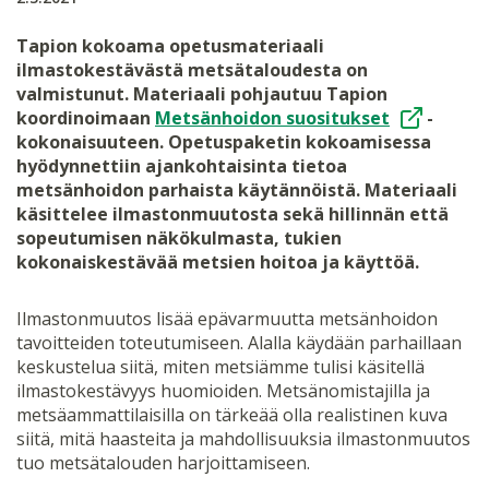
Tapion kokoama opetusmateriaali
ilmastokestävästä metsätaloudesta on
valmistunut. Materiaali pohjautuu Tapion
koordinoimaan
Metsänhoidon suositukset
-
kokonaisuuteen. Opetuspaketin kokoamisessa
hyödynnettiin ajankohtaisinta tietoa
metsänhoidon parhaista käytännöistä. Materiaali
käsittelee ilmastonmuutosta sekä hillinnän että
sopeutumisen näkökulmasta, tukien
kokonaiskestävää metsien hoitoa ja käyttöä.
Ilmastonmuutos lisää epävarmuutta metsänhoidon
tavoitteiden toteutumiseen. Alalla käydään parhaillaan
keskustelua siitä, miten metsiämme tulisi käsitellä
ilmastokestävyys huomioiden. Metsänomistajilla ja
metsäammattilaisilla on tärkeää olla realistinen kuva
siitä, mitä haasteita ja mahdollisuuksia ilmastonmuutos
tuo metsätalouden harjoittamiseen.