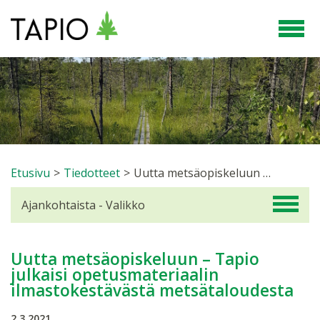
Etusivu
>
Tiedotteet
>
Uutta metsäopiskeluun – Tapio julkaisi opetusmateriaalin ilmastokestävästä metsätaloudesta
Ajankohtaista - Valikko
Uutta metsäopiskeluun – Tapio
julkaisi opetusmateriaalin
ilmastokestävästä metsätaloudesta
2.3.2021