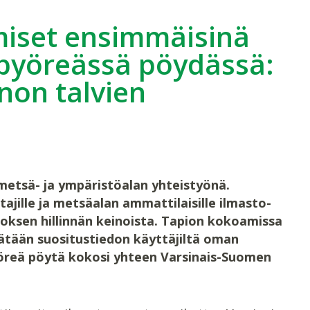
iset ensimmäisinä
pyöreässä pöydässä:
non talvien
metsä- ja ympäristöalan yhteistyönä.
jille ja metsäalan ammattilaisille ilmasto-
ksen hillinnän keinoista. Tapion kokoamissa
tään suositustiedon käyttäjiltä oman
öreä pöytä kokosi yhteen Varsinais-Suomen