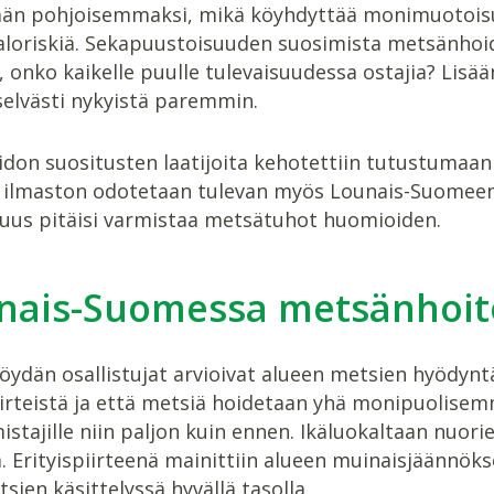
än pohjoisemmaksi, mikä köyhdyttää monimuotoisuut
paloriskiä. Sekapuustoisuuden suosimista metsänhoi
, onko kaikelle puulle tulevaisuudessa ostajia? Lisä
selvästi nykyistä paremmin.
on suositusten laatijoita kehotettiin tutustumaan Ba
 ilmaston odotetaan tulevan myös Lounais-Suomee
suus pitäisi varmistaa metsätuhot huomioiden.
nais-Suomessa metsänhoito
ydän osallistujat arvioivat alueen metsien hyödyntä
iirteistä ja että metsiä hoidetaan yhä monipuolisem
tajille niin paljon kuin ennen. Ikäluokaltaan nuorie
. Erityispiirteenä mainittiin alueen muinaisjäännökse
sien käsittelyssä hyvällä tasolla.