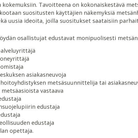
 kokemuksiin. Tavoitteena on kokonaiskestävä met
kootaan suositusten käyttäjien näkemyksiä metsän
ekä uusia ideoita, joilla suositukset saataisiin parh
öydän osallistujat edustavat monipuolisesti metsän
lveluyrittäjä
oneyrittäjä
omistaja
eskuksen asiakasneuvoja
oitoyhdistyksen metsäsuunnittelija tai asiakasneu
 metsäasioista vastaava
edustaja
suojelupiirin edustaja
edustaja
eollisuuden edustaja
an opettaja.