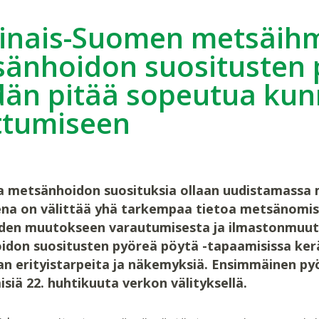
inais-Suomen metsäihm
änhoidon suositusten 
än pitää sopeutua kun
ttumiseen
ia metsänhoidon suosituksia ollaan uudistamassa 
na on välittää yhä tarkempaa tietoa metsänomista
den muutokseen varautumisesta ja ilmastonmuuto
don suositusten pyöreä pöytä -tapaamisissa kerä
 erityistarpeita ja näkemyksiä. Ensimmäinen py
siä 22. huhtikuuta verkon välityksellä.