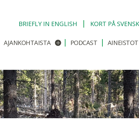
BRIEFLY IN ENGLISH
KORT PÅ SVENS
AJANKOHTAISTA
PODCAST
AINEISTOT
/sulje alavalikko
Avaa/sulje alavalikko