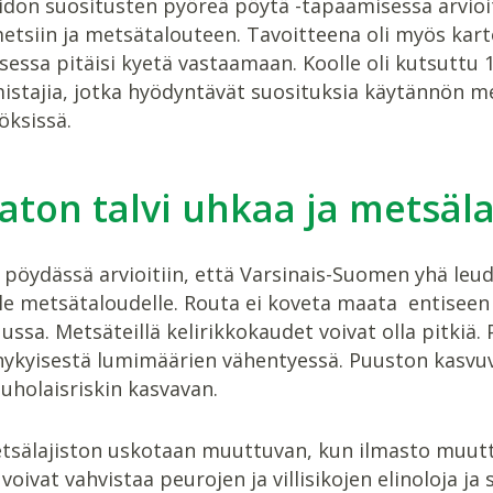
don suositusten pyöreä pöytä -tapaamisessa arvioit
tsiin ja metsätalouteen. Tavoitteena oli myös karto
essa pitäisi kyetä vastaamaan. Koolle oli kutsuttu 
stajia, jotka hyödyntävät suosituksia käytännön 
öksissä.
ton talvi uhkaa ja metsäl
 pöydässä arvioitiin, että Varsinais-Suomen yhä leu
elle metsätaloudelle. Routa ei koveta maata entisee
ssa. Metsäteillä kelirikkokaudet voivat olla pitkiä. 
nykyisestä lumimäärien vähentyessä. Puuston kasv
tuholaisriskin kasvavan.
tsälajiston uskotaan muuttuvan, kun ilmasto muutt
voivat vahvistaa peurojen ja villisikojen elinoloja ja