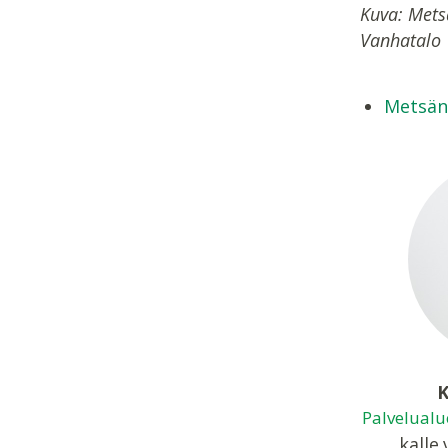
Kuva: Mets
Vanhatalo
Metsän
K
Palvelualu
kalle.