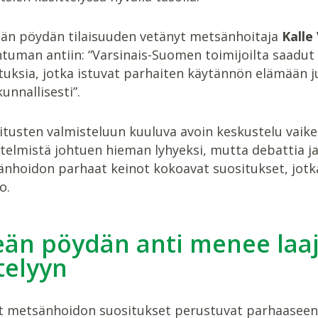
än pöydän tilaisuuden vetänyt metsänhoitaja
Kalle
tuman antiin: “Varsinais-Suomen toimijoilta saadut
tuksia, jotka istuvat parhaiten käytännön elämään ju
unnallisesti”.
itusten valmisteluun kuuluva avoin keskustelu vaikei
elmistä johtuen hieman lyhyeksi, mutta debattia ja
nhoidon parhaat keinot kokoavat suositukset, jotka 
o.
eän pöydän anti menee laa
telyyn
et metsänhoidon suositukset perustuvat parhaaseen