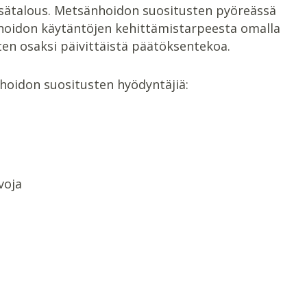
sätalous. Metsänhoidon suositusten pyöreässä
hoidon käytäntöjen kehittämistarpeesta omalla
aiten osaksi päivittäistä päätöksentekoa.
hoidon suositusten hyödyntäjiä:
voja