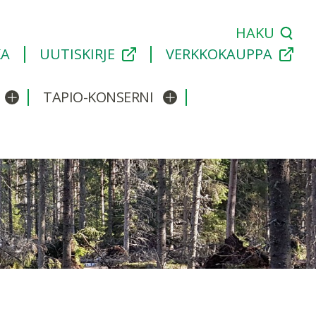
HAKU
KA
UUTISKIRJE
VERKKOKAUPPA
TAPIO-KONSERNI
Avaa/sulje alavalikko
Avaa/sulje alavalikko