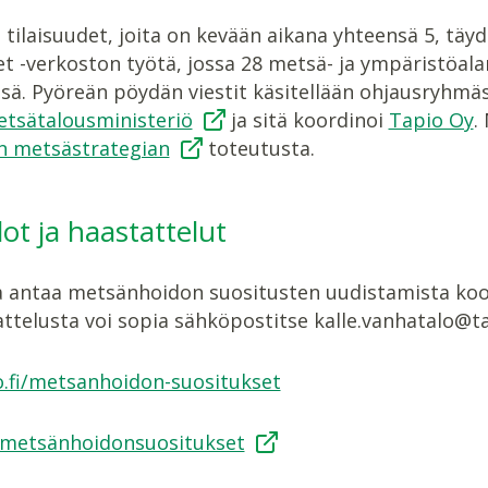
t tilaisuudet, joita on kevään aikana yhteensä 5, t
t -verkoston työtä, jossa 28 metsä- ja ympäristöala
sä. Pyöreän pöydän viestit käsitellään ohjausryhmäs
etsätalousministeriö
ja sitä koordinoi
Tapio Oy
.
en metsästrategian
toteutusta.
dot ja haastattelut
ja antaa metsänhoidon suositusten uudistamista koo
ttelusta voi sopia sähköpostitse kalle.vanhatalo@tap
.fi/metsanhoidon-suositukset
metsänhoidonsuositukset