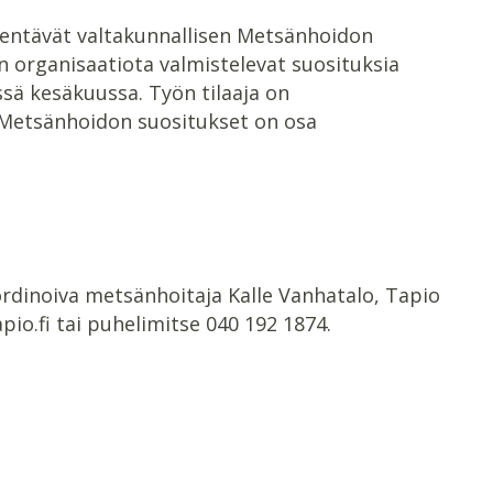
äydentävät valtakunnallisen Metsänhoidon
n organisaatiota valmistelevat suosituksia
sä kesäkuussa. Työn tilaaja on
 Metsänhoidon suositukset on osa
rdinoiva metsänhoitaja Kalle Vanhatalo, Tapio
io.fi tai puhelimitse 040 192 1874.