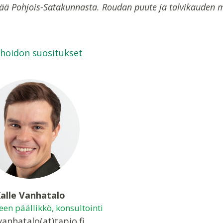
ää Pohjois-Satakunnasta. Roudan puute ja talvikauden m
hoidon suositukset
alle Vanhatalo
een päällikkö, konsultointi
vanhatalo(at)tapio.fi