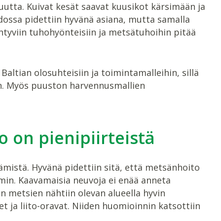
ta. Kuivat kesät saavat kuusikot kärsimään ja
dossa pidettiin hyvänä asiana, mutta samalla
äntyviin tuhohyönteisiin ja metsätuhoihin pitää
ltian olosuhteisiin ja toimintamalleihin, sillä
n. Myös puuston harvennusmallien
 on pienipiirteistä
mistä. Hyvänä pidettiin sitä, että metsänhoito
min. Kaavamaisia neuvoja ei enää anneta
n metsien nähtiin olevan alueella hyvin
t ja liito-oravat. Niiden huomioinnin katsottiin