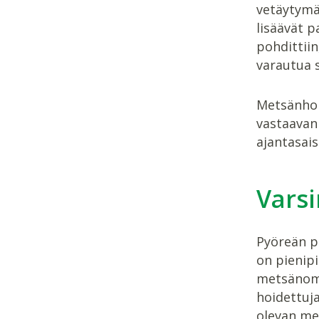
vetäytymä
lisäävät 
pohdittiin
varautua 
Metsänhoid
vastaavan
ajantasai
Varsi
Pyöreän pö
on pienip
metsänomis
hoidettuja
olevan met