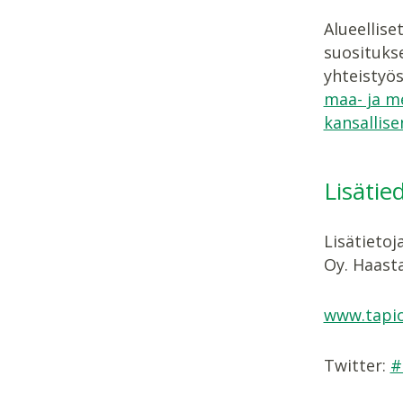
Alueellise
suositukse
yhteistyös
maa- ja m
kansallis
Lisätie
Lisätieto
Oy. Haasta
www.tapio
Twitter:
#