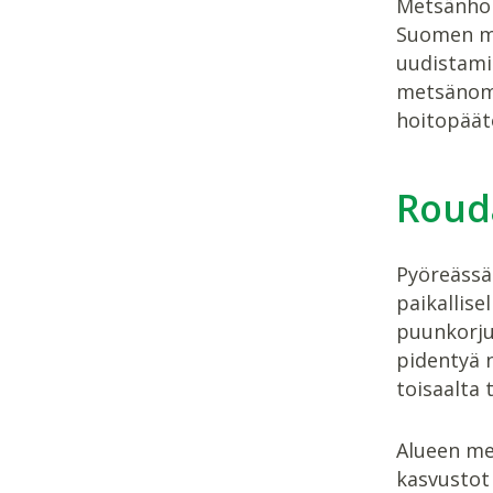
Metsänhoi
Suomen me
uudistamis
metsänomi
hoitopäät
Rouda
Pyöreässä
paikallis
puunkorjuu
pidentyä 
toisaalta 
Alueen me
kasvustot 