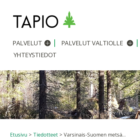
PALVELUT
PALVELUT VALTIOLLE
Avaa/sulje alavalikko
Avaa
YHTEYSTIEDOT
Etusivu
>
Tiedotteet
>
Varsinais-Suomen metsäihmiset ensimmäisinä Metsänhoidon suositusten pyöreässä pöydässä: meidän pitää sopeutua kunnon talvien puuttumiseen