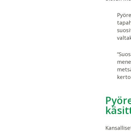
Pyöre
tapah
suosi
valtak
“Suos
menet
metsä
kerto
Pyör
käsit
Kansallis