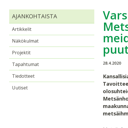
Vars
AJANKOHTAISTA
Mets
Artikkelit
meid
Näkökulmat
puu
Projektit
28.4.2020
Tapahtumat
Tiedotteet
Kansallis
Tavoittee
Uutiset
olosuhtei
Metsänhoi
maakunnan
metsäihmi