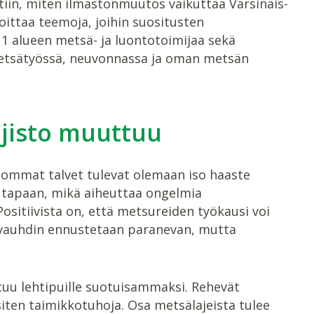
iin, miten ilmastonmuutos vaikuttaa Varsinais-
ittaa teemoja, joihin suositusten
11 alueen metsä- ja luontotoimijaa sekä
metsätyössä, neuvonnassa ja oman metsän
ajisto muuttuu
dommat talvet tulevat olemaan iso haaste
n tapaan, mikä aiheuttaa ongelmia
Positiivista on, että metsureiden työkausi voi
uvauhdin ennustetaan paranevan, mutta
uu lehtipuille suotuisammaksi. Rehevät
 siten taimikkotuhoja. Osa metsälajeista tulee