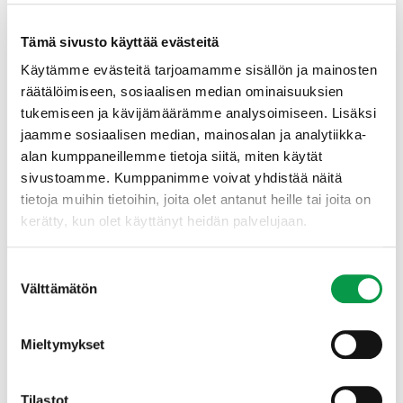
reippaasti innostavuutta sekä rutkasti aikaansaavuutta
ja ongelmanratkaisukykyä. Lisäksi toivomme häneltä
Tämä sivusto käyttää evästeitä
soveltuvaa korkeakoulututkintoa metsäalalta.
Käytämme evästeitä tarjoamamme sisällön ja mainosten
räätälöimiseen, sosiaalisen median ominaisuuksien
Tehtävä tarjoaa näköalapaikan metsien vastuullisen ja
tukemiseen ja kävijämäärämme analysoimiseen. Lisäksi
kestävän käytön kehityksessä. Pääset osaksi
jaamme sosiaalisen median, mainosalan ja analytiikka-
asiantuntijatiimiä, jossa yhdistyvät korkeatasoinen
metsä- ja paikkatietojärjestelmien ja kehittämisen
alan kumppaneillemme tietoja siitä, miten käytät
osaaminen.
sivustoamme. Kumppanimme voivat yhdistää näitä
tietoja muihin tietoihin, joita olet antanut heille tai joita on
kerätty, kun olet käyttänyt heidän palvelujaan.
Työantajana tarjoamme joustavat työn tekemisen
puitteet, kattavat edut ja mutkattoman yhdessä
tekemisen kulttuurin. Tapion toimisto sijaitsee
Suostumuksen
Helsingissä hyvien kulkuyhteyksien varrella (Pasilassa,
Välttämätön
valinta
kauppakeskus Triplan vieressä). Tarjoamme joustavat
mahdollisuudet etätyöhön.
Mieltymykset
Lähetä ansioluettelosi ja hakemuksesi
palkkatoivomuksineen 17.9.2024 mennessä
Tilastot