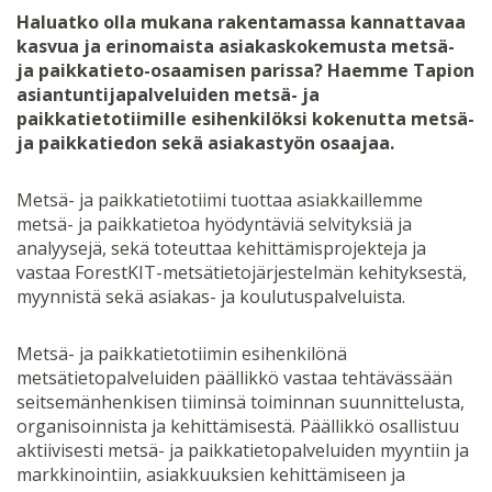
Haluatko olla mukana rakentamassa kannattavaa
kasvua ja erinomaista asiakaskokemusta metsä-
ja paikkatieto-osaamisen parissa?
Haemme Tapion
asiantuntijapalveluiden metsä- ja
paikkatietotiimille esihenkilöksi kokenutta metsä-
ja paikkatiedon sekä asiakastyön osaajaa.
Metsä- ja paikkatietotiimi tuottaa asiakkaillemme
metsä- ja paikkatietoa hyödyntäviä selvityksiä ja
analyysejä, sekä toteuttaa kehittämisprojekteja ja
vastaa ForestKIT-metsätietojärjestelmän kehityksestä,
myynnistä sekä asiakas- ja koulutuspalveluista.
Metsä- ja paikkatietotiimin esihenkilönä
metsätietopalveluiden päällikkö vastaa tehtävässään
seitsemänhenkisen tiiminsä toiminnan suunnittelusta,
organisoinnista ja kehittämisestä. Päällikkö osallistuu
aktiivisesti metsä- ja paikkatietopalveluiden myyntiin ja
markkinointiin, asiakkuuksien kehittämiseen ja