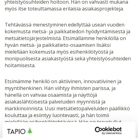
yhteistyösuhteiden hoitoon. Hän on vahvasti mukana
myös itse toteuttamassa erilaisia asiakasprojekteja.
Tehtävässä menestyminen edellyttää usean vuoden
kokemusta metsä- ja paikkatiedon hyödyntämisestä ja
metsätietojärjestelmistä. Etsimällämme henkilöllä on
hyvän metsä- ja paikkatieto-osaamisen lisäksi
mielellään kokemusta myös esihenkilötyöstä ja
monipuolisesta asiakastyöstä sekä yhteistyösuhteiden
hoitamisesta.
Etsimämme henkilö on aktiivinen, innovatiivinen ja
myyntihenkinen. Hän viihtyy ihmisten parissa, ja
hänellä on vahvaa osaamista ja näyttöjä
asiakaslähtöisestä palveluiden myynnistä ja
markkinoinnista. Uusi metsätietopalveluiden päällikkö
kouluttaa ja esiintyy luontevasti, ja hän toimii
mielellään esihenkilötehtävissä. Hän on tervetullut
joukkoomme omana persoonanaan, mutta
toivoisimme, että häneltä löytyisi luonteestaan