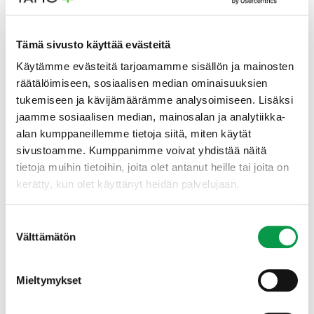
Tapio jatkaa edelleen jalostettujen metsäpuiden
siementen sekä koulutus- ja digituotteiden myyntiä
Tämä sivusto käyttää evästeitä
yksityis- ja organisaatioasiakkaille.
Käytämme evästeitä tarjoamamme sisällön ja mainosten
räätälöimiseen, sosiaalisen median ominaisuuksien
Palvelujen verkkomyynnissä on väliaikainen
tukemiseen ja kävijämäärämme analysoimiseen. Lisäksi
huoltokatko 21.11.2024 alkaen. Myynti jatkuu kuitenkin
myös huoltokatkon aikana: metsäpuiden siementen,
jaamme sosiaalisen median, mainosalan ja analytiikka-
koulutuspalvelujen ja digituotteiden valikoimaan voi
alan kumppaneillemme tietoja siitä, miten käytät
tutustua Tapion verkkosivuilla. Tilaukset voi tehdä
sivustoamme. Kumppanimme voivat yhdistää näitä
yhteydenottolomakkeella tai ottamalla yhteyttä
tietoja muihin tietoihin, joita olet antanut heille tai joita on
suoraan asiantuntijoihimme.
kerätty, kun olet käyttänyt heidän palvelujaan.
Suostumuksen
Lisätiedot
Välttämätön
valinta
Kysy lisätietoja, tilaa tai jätä tarjous Tapio.fi:ssä:
Mieltymykset
Metsäpuiden siemenet ja taimet
Koulutus- ja tietopalvelut