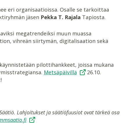
nee eri organisaatioissa. Osalle se tarkoittaa
jektiryhmän jäsen
Pekka T. Rajala
Tapiosta.
ttaviksi megatrendeiksi muun muassa
, vihreän siirtymän, digitalisaation sekä
 käynnistetään pilottihankkeet, joissa mukana
ymisstrategiansa.
Metsäpäivillä
26.10.
!
äätiö. Lahjoitukset ja säätiöfuusiot ovat tärkeä osa
msaatio.fi