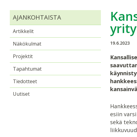
Kans
AJANKOHTAISTA
yrity
Artikkelit
19.6.2023
Näkökulmat
Projektit
Kansallis
saavuttam
Tapahtumat
käynnist
hankkeess
Tiedotteet
kansainvä
Uutiset
Hankkeess
esiin vars
sekä tekno
liikkuvuud