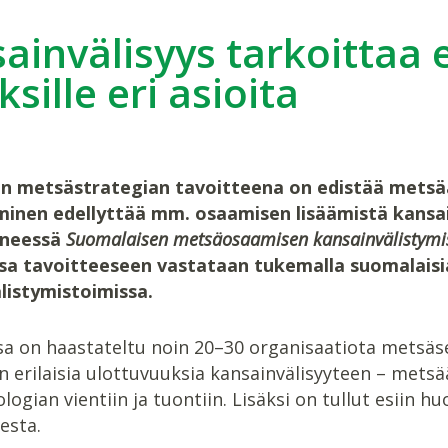
ainvälisyys tarkoittaa 
ksille eri asioita
en metsästrategian tavoitteena on edistää metsäa
inen edellyttää mm. osaamisen lisäämistä kansai
yneessä
Suomalaisen metsäosaamisen kansainvälistymiss
a tavoitteeseen vastataan tukemalla suomalaisi
listymistoimissa.
a on haastateltu noin 20–30 organisaatiota metsäsek
in erilaisia ulottuvuuksia kansainvälisyyteen – metsä
logian vientiin ja tuontiin. Lisäksi on tullut esiin 
esta.