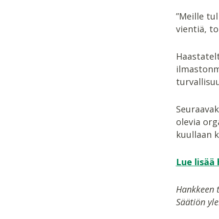
”Meille tu
vientiä, t
Haastatel
ilmastonm
turvallisu
Seuraavaks
olevia or
kuullaan k
Lue lisää
Hankkeen to
Säätiön yle