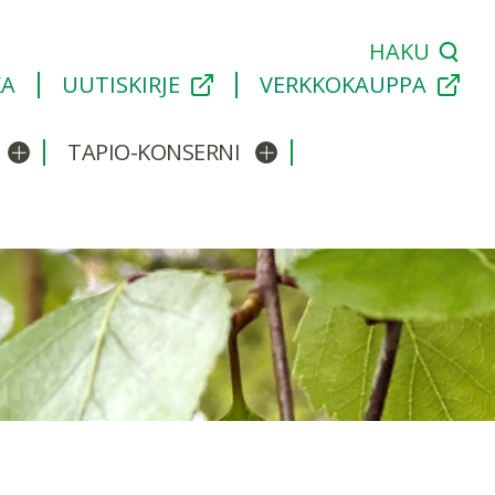
HAKU
KA
UUTISKIRJE
VERKKOKAUPPA
TAPIO-KONSERNI
Avaa/sulje alavalikko
Avaa/sulje alavalikko