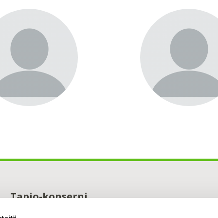
Tapio-konserni
Maistraatinportti 4 A