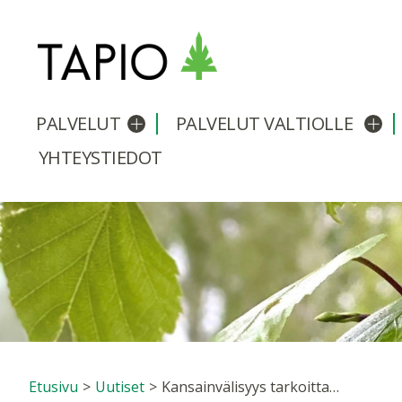
PALVELUT
PALVELUT VALTIOLLE
Avaa/sulje alavalikko
Avaa
YHTEYSTIEDOT
Etusivu
>
Uutiset
>
Kansainvälisyys tarkoittaa eri metsäalan yrityksille eri asioita