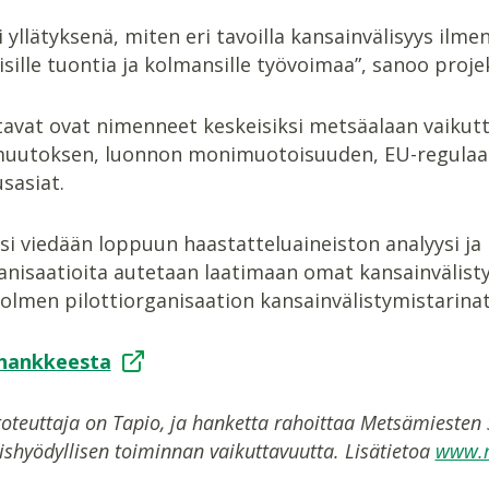
li yllätyksenä, miten eri tavoilla kansainvälisyys ilme
oisille tuontia ja kolmansille työvoimaa”, sanoo pro
tavat ovat nimenneet keskeisiksi metsäalaan vaiku
uutoksen, luonnon monimuotoisuuden, EU-regulaation
usasiat.
i viedään loppuun haastatteluaineiston analyysi ja
ganisaatioita autetaan laatimaan omat kansainvälist
olmen pilottiorganisaation kansainvälistymistarinat
 hankkeesta
teuttaja on Tapio, ja hanketta rahoittaa Metsämiesten S
ishyödyllisen toiminnan vaikuttavuutta. Lisätietoa
www.m