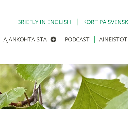
BRIEFLY IN ENGLISH
KORT PÅ SVENS
AJANKOHTAISTA
PODCAST
AINEISTOT
/sulje alavalikko
Avaa/sulje alavalikko