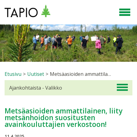
Etusivu
>
Uutiset
>
Metsäasioiden ammattilainen, liity metsänhoidon suositusten avainkouluttajien verkostoon!
Ajankohtaista - Valikko
Metsäasioiden ammattilainen, liity
metsänhoidon suositusten
avainkouluttajien verkostoon!
11.4.2025