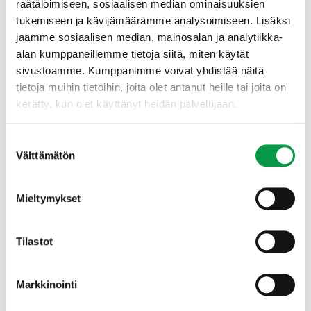
räätälöimiseen, sosiaalisen median ominaisuuksien
tukemiseen ja kävijämäärämme analysoimiseen. Lisäksi
jaamme sosiaalisen median, mainosalan ja analytiikka-
alan kumppaneillemme tietoja siitä, miten käytät
sivustoamme. Kumppanimme voivat yhdistää näitä
Avainkouluttajien verkostoon pääsee mukaan
tietoja muihin tietoihin, joita olet antanut heille tai joita on
ilmoittautumalla kaksiosaiseen perusvalmennukseen,
kerätty, kun olet käyttänyt heidän palvelujaan.
joka järjestetään webinaareina 23.4. ja 6.5.2025, klo
8.30–11.30. Valmennuksessa perehdytään
metsänhoidon suositusten laadinnan prosessiin,
Suostumuksen
metsanhoidonsuositukset.fi
-palvelun rakenteeseen ja
Välttämätön
valinta
tehokkaaseen käyttöön sekä suositusten
soveltamiseen metsänomistajan tarpeiden mukaisesti.
Mieltymykset
Ilmoittaudu mukaan avainkouluttajien
Tilastot
verkostoon
Lue lisää avainkouluttajien toiminnasta ja ilmoittaudu
Markkinointi
molempiin perusvalmennuksiin viimeistään 18.4. klo