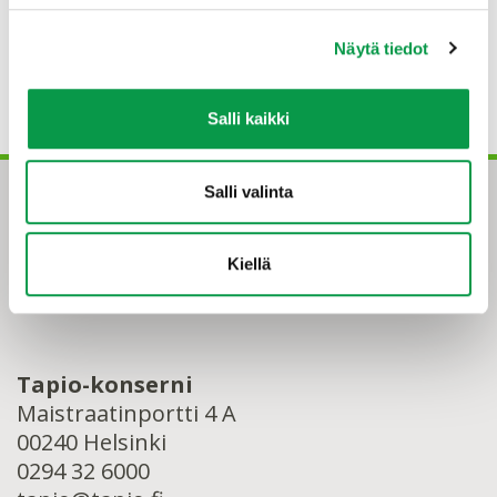
16:
Metsänhoidon suositusten avainkouluttajat –
valmennus ja verkosto
.
Näytä tiedot
Kuva: Metsänhoidon suositusten avainkouluttajia
ajankohtaisvalmennuksen maastokohteilla.
Salli kaikki
Salli valinta
Kiellä
Tapio-konserni
Maistraatinportti 4 A
00240 Helsinki
0294 32 6000