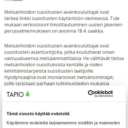
Metsänhoidon suositusten avainkouluttajat ovat
tärkeä linkki suositusten käytäntöön viemisessä. Tule
mukaan verkostoon! Ilmoittautuminen uusien jäsenien
perusvalmennukseen on avoinna 18.4. saakka.
Metsänhoidon suositusten avainkouluttajat ovat
suositusten asiantuntijoita, jotka kouluttavat oman
vastuualueensa metsäammattilaisia. He välittävät tietoa
metsänhoidon suosituksista kentälle ja niiden
kehittämistarpeista suositusten laatijoille.
Hyödynsaajina ovat moniarvoiset metsänomistajat,
joille tarjotaan parhaan tutkimustiedon mukaisia
palveluja ja vaihtoehtoja metsänhoitoon.
Verkoston toiminta alkoi 2022. Mukana on jo yli sata
jäsentä noin 60 organisaatiosta.
Tämä sivusto käyttää evästeitä
Käytämme evästeitä tarjoamamme sisällön ja mainosten