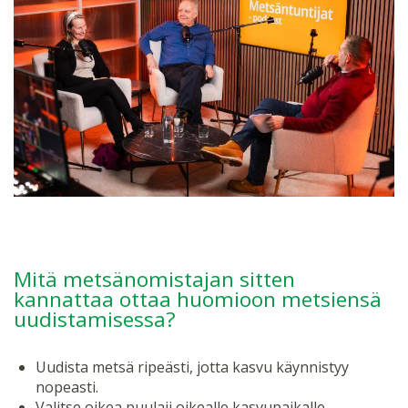
Mitä metsänomistajan sitten
kannattaa ottaa huomioon metsiensä
uudistamisessa?
Uudista metsä ripeästi, jotta kasvu käynnistyy
nopeasti.
Valitse oikea puulaji oikealle kasvupaikalle.