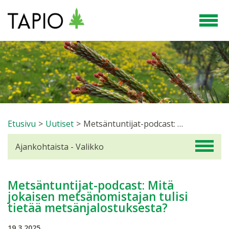
Etusivu
>
Uutiset
>
Metsäntuntijat-podcast: Mitä jokaisen metsänomistajan tulisi tietää metsänjalostuksesta?
Ajankohtaista - Valikko
Metsäntuntijat-podcast: Mitä
jokaisen metsänomistajan tulisi
tietää metsänjalostuksesta?
19.3.2025