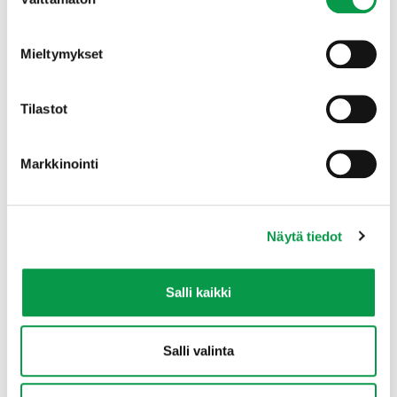
valinta
Mieltymykset
Tilastot
Markkinointi
Juha Ruuska
Kasvuliiketoiminnan johtaja
juha.ruuska(at)tapio.fi
+358 29 432 6070
Näytä tiedot
Salli kaikki
Salli valinta