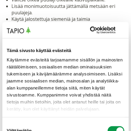
Lisää monimuotoisuutta jättämällä metsään eri
puulajeja.
Käytä jalostettuja siemeniä ja taimia
metsänkasvatuksen tehostamiseksi.
Kuuntele jakso Spotifyssa
Tämä sivusto käyttää evästeitä
Käytämme evästeitä tarjoamamme sisällön ja mainosten
Metsäntuntijat-podcast jatkuu keväällä 2025 uusin
räätälöimiseen, sosiaalisen median ominaisuuksien
jaksoin. Seuraava jakso julkaistaan keskiviikkona
tukemiseen ja kävijämäärämme analysoimiseen. Lisäksi
2.4.2025 ja tuolloin keskustellaan suomalaisten
jaamme sosiaalisen median, mainosalan ja analytiikka-
metsäkoneyritysten vastuullisuustyöstä. Pysy kuulolla
ja laita
Metsäntuntijat seurantaan Spotifyssa
!
alan kumppaneillemme tietoja siitä, miten käytät
sivustoamme. Kumppanimme voivat yhdistää näitä
Lisätietoja
tietoja muihin tietoihin, joita olet antanut heille tai joita on
kerätty, kun olet käyttänyt heidän palvelujaan.
Suostumuksen
Välttämätön