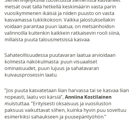
metsät ovat tällä hetkellä keskimäärin vasta parin
vuosikymmenen ikäisiä ja niiden puusto on vasta
kasvamassa tukkikokoon. Vaikka jalostuksellakin
voidaan parantaa puun laatua, on metsänhoidon
valinnoilla kuitenkin kaikkein ratkaisevin rooli siinä,
millaista puuta talousmetsissä kasvaa.
Sahateollisuudessa puutavaran laatua arvioidaan
kolmesta näkökulmasta: puun visuaaliset
ominaisuudet, puun lujuus ja sahatavaran
kuivausprosessin laatu.
”Jos puuta kasvatetaan liian harvassa tai se kasvaa liian
nopeasti, laatu voi kärsiä”,
Anniina Kostilainen
muistuttaa. ”Erityisesti oksaisuus ja vuosiluston
paksuus vaikuttavat siihen, kuinka hyvin puu soveltuu
esimerkiksi sahaukseen ja puusepäntyöhön.”