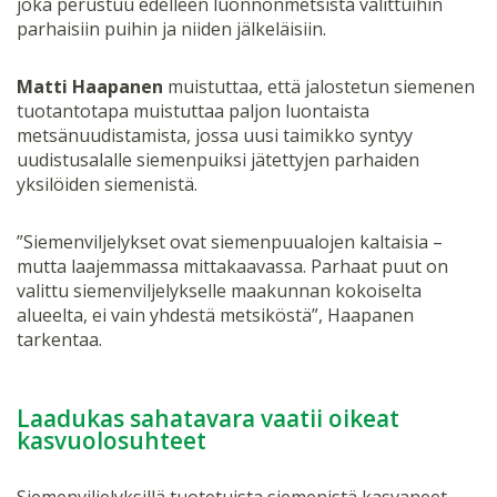
joka perustuu edelleen luonnonmetsistä valittuihin
parhaisiin puihin ja niiden jälkeläisiin.
Matti Haapanen
muistuttaa, että jalostetun siemenen
tuotantotapa muistuttaa paljon luontaista
metsänuudistamista, jossa uusi taimikko syntyy
uudistusalalle siemenpuiksi jätettyjen parhaiden
yksilöiden siemenistä.
”Siemenviljelykset ovat siemenpuualojen kaltaisia –
mutta laajemmassa mittakaavassa. Parhaat puut on
valittu siemenviljelykselle maakunnan kokoiselta
alueelta, ei vain yhdestä metsiköstä”, Haapanen
tarkentaa.
Laadukas sahatavara vaatii oikeat
kasvuolosuhteet
Siemenviljelyksillä tuotetuista siemenistä kasvaneet