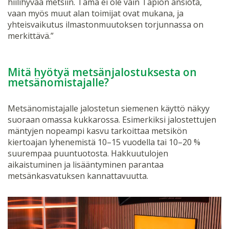
hiilihyvää metsiin. Tämä ei ole vain Tapion ansiota,
vaan myös muut alan toimijat ovat mukana, ja
yhteisvaikutus ilmastonmuutoksen torjunnassa on
merkittävä.”
Mitä hyötyä metsänjalostuksesta on
metsänomistajalle?
Metsänomistajalle jalostetun siemenen käyttö näkyy
suoraan omassa kukkarossa. Esimerkiksi jalostettujen
mäntyjen nopeampi kasvu tarkoittaa metsikön
kiertoajan lyhenemistä 10–15 vuodella tai 10–20 %
suurempaa puuntuotosta. Hakkuutulojen
aikaistuminen ja lisääntyminen parantaa
metsänkasvatuksen kannattavuutta.