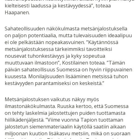
kielteisesti laadussa ja kestävyydessä”, toteaa
Haapanen.
Sahateollisuuden näkökulmasta metsänjalostuksella
on paljon potentiaalia, mutta tulevaisuuden ideaalipuu
ei ole pelkästään nopeakasvuinen. ”Käytännössä
metsänjalostuksessa tärkeimmiksi tavoitteiksi
nousevat tuhonkestävyys ja kyky sopeutua
muuttuvaan ilmastoon”, Kostilainen toteaa. ”Tämän
päivän sahateollisuus Suomessa on hyvin riippuvainen
kuusesta. Monilajisuuden lisääminen metsissä tuhon
kestävyyden parantamiseksi on keskeistä.”
Metsänjalostuksen vaikutus näkyy myös
ilmastonäkökulmasta. Ruuska kertoo, että Suomessa
on tehty laskelmia jalostettujen puiden tuottamasta
hiilikädenjäljestä. ”Viime vuonna Tapion tuottaman
jalostetun siemenmateriaalin käytöllä saatiin aikaan
miljoonan kuution lisäkasvu metsiin, mikä on suoraan