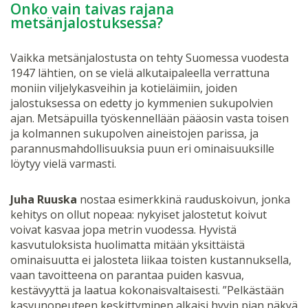
Onko vain taivas rajana
metsänjalostuksessa?
Vaikka metsänjalostusta on tehty Suomessa vuodesta
1947 lähtien, on se vielä alkutaipaleella verrattuna
moniin viljelykasveihin ja kotieläimiin, joiden
jalostuksessa on edetty jo kymmenien sukupolvien
ajan. Metsäpuilla työskennellään pääosin vasta toisen
ja kolmannen sukupolven aineistojen parissa, ja
parannusmahdollisuuksia puun eri ominaisuuksille
löytyy vielä varmasti.
Juha Ruuska
nostaa esimerkkinä rauduskoivun, jonka
kehitys on ollut nopeaa: nykyiset jalostetut koivut
voivat kasvaa jopa metrin vuodessa. Hyvistä
kasvutuloksista huolimatta mitään yksittäistä
ominaisuutta ei jalosteta liikaa toisten kustannuksella,
vaan tavoitteena on parantaa puiden kasvua,
kestävyyttä ja laatua kokonaisvaltaisesti. ”Pelkästään
kasvunopeuteen keskittyminen alkaisi hyvin pian näkyä