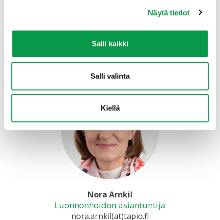
Näytä tiedot
Ari Nieminen
Asiantuntija
ari.nieminen(at)tapio.fi
Salli kaikki
+358 29 432 6047
Salli valinta
Kiellä
Nora Arnkil
Luonnonhoidon asiantuntija
nora.arnkil(at)tapio.fi