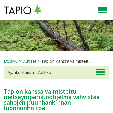
Etusivu
>
Uutiset
>
Tapion kanssa valmisteltu metsäympäristöohjelma vahvistaa sahojen puunhankinnan luonnonhoitoa
Ajankohtaista - Valikko
Tapion kanssa valmisteltu
metsäympäristöohjelma vahvistaa
sahojen puunhankinnan
luonnonhoitoa