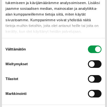
opin monta uutta hyödyllistä asiaa”, kertoo
tukemiseen ja kävijämäärämme analysoimiseen. Lisäksi
Anniina Kostilainen
, Sahateollisuus ry:n
jaamme sosiaalisen median, mainosalan ja analytiikka-
yhteiskuntasuhdepäällikkö.
alan kumppaneillemme tietoja siitä, miten käytät
sivustoamme. Kumppanimme voivat yhdistää näitä
tietoja muihin tietoihin, joita olet antanut heille tai joita on
Lisätietoa
kerätty, kun olet käyttänyt heidän palvelujaan.
Tapion luonnonhoitoa tukevat palvelut
→
Suostumuksen
Sahateollisuuden metsäympäristöohjelma →
Välttämätön
valinta
Monimetsä-hanke →
Mieltymykset
Tilastot
Markkinointi