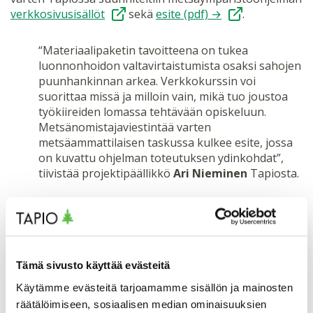
verkkosivusisällöt
sekä
esite (pdf) →
.
“Materiaalipaketin tavoitteena on tukea
luonnonhoidon valtavirtaistumista osaksi sahojen
puunhankinnan arkea. Verkkokurssin voi
suorittaa missä ja milloin vain, mikä tuo joustoa
työkiireiden lomassa tehtävään opiskeluun.
Metsänomistajaviestintää varten
metsäammattilaisen taskussa kulkee esite, jossa
on kuvattu ohjelman toteutuksen ydinkohdat”,
tiivistää projektipäällikkö
Ari Nieminen
Tapiosta.
“Tapion hyvä maine lisää
metsäympäristöohjelman vaikuttavuutta. Omin
voimin laajan materiaalipaketin laatiminen olisi
ollut valtava ponnistus. Yhteistyöhankkeessa
Tämä sivusto käyttää evästeitä
saimme käyttöömme koko Tapion laajan
asiantuntemuksen. Olen todella tyytyväinen
Käytämme evästeitä tarjoamamme sisällön ja mainosten
lopputulokseen. Suoritin itsekin verkkokurssin, ja
räätälöimiseen, sosiaalisen median ominaisuuksien