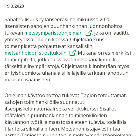
19.3.2020
Sahateollisuus ry lanseerasi helmikuussa 2020
itsenäisten sahojen puunhankinnan luonnonhoitoa
tukevan
metsäympäristöohjelman
, joka on laadittu
yhteistyössä Tapion kanssa. Ohjelman kuusi
toimenpidettä pohjautuvat kansallisiin
metsänhoidon suosituksiin
. Mukana on esimerkiksi
toimenpiteitä, jotka turvaavat metsäkanalinnuille
tärkeitä elinympäristöjä. Ohjelmassa kiinnitetään myös
erityishuomiota uhanalaisille lajeille tärkeän lahopuun
määrän lisäämiseen.
Ohjelman käyttöönottoa tukevat Tapion toteuttamat,
sahojen toimihenkilöille suunnatut
itseopiskelumateriaali sekä verkkokurssi. Sisällöt
räätälöitiin puunhankinnan toimihenkilöiden
käytännön työtä ja maastossa eteen tulevia, todellisia
tilanteita silmällä pitäen. Metsänomistajaviestintää
varten Tapiossa suunniteltiin metsäympäristöohjelman