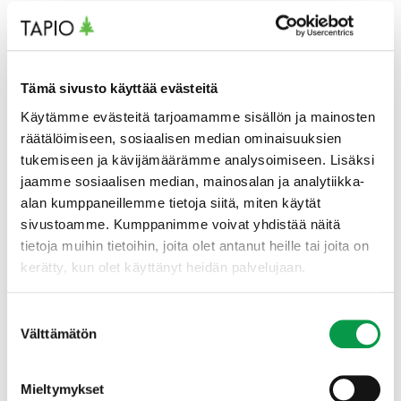
Alustusesityksistä tuli erittäin hyvin ilmi suomalaisten
metsien kasvava tuhoalttius.
– Työpajassa virinnyt keskustelu nosti esille laadittavan
Tämä sivusto käyttää evästeitä
toimintamallin keskeiset kohdat ja metsätalouden
toimijoiden yhteistyötarpeet tuhojen hillinnässä,
Käytämme evästeitä tarjoamamme sisällön ja mainosten
iloitsee hankkeen vetäjä
Päivi Lyytikäinen-
räätälöimiseen, sosiaalisen median ominaisuuksien
Saarenmaa
Itä-Suomen yliopistosta.
tukemiseen ja kävijämäärämme analysoimiseen. Lisäksi
jaamme sosiaalisen median, mainosalan ja analytiikka-
Työpajassa todettiin viime vuosien
alan kumppaneillemme tietoja siitä, miten käytät
kirjanpainajaseurannan ja havaintojen havahduttaneen
sivustoamme. Kumppanimme voivat yhdistää näitä
kuusikoiden kirjanpainajatuhoihin. Samalla
tietoja muihin tietoihin, joita olet antanut heille tai joita on
peräänkuulutettiin riittävien resurssien tarvetta ja
kerätty, kun olet käyttänyt heidän palvelujaan.
ajoitusta, jottei laajoja tuhoja maassamme jouduttaisi
kohtaamaan ja toimiin päästäisiin ajoissa.
Suostumuksen
Keskusteluihin nousivat myös
Välttämätön
valinta
kaukokartoitusaineistojen hyödyntäminen kansallisesti
tuhotilanteiden kartoituksessa sekä eri
organisaatioiden ja toimijoiden roolit suomalaisessa
Mieltymykset
toimintamallissa.