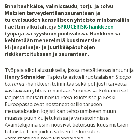
Ennaltaehkäise, valmistaudu, torju ja toivu.
Metsien terveydentilan seurantaan ja
tulevaisuuden kansalliseen yhteistoimintamalliin
haettiin alkutahteja
SPRUCERISK-hankkeen
työpajassa syyskuun puolivälissä. Hankkeessa
kehitetään menetelmiä kuusimetsien
kirjanpainaja- ja juurikääpätuhojen
riskikartoitukseen ja seurantaan.
Työpaja alkoi alustuksella, jossa metsätietoasiantuntija
Henry Schneider
Tapiosta esitteli ruotsalaisen
Stoppa
borrarna
-hankkeen toimintaa sekä pohjusti tarvetta
vastaavaan yhteistoimintaan Suomessa. Kokemukset
laajoista metsätuhoista Etelä-Ruotsissa ja Keski-
Euroopassa ovat nostaneet esille tarpeen
metsätalouden logistiikan tehostamiseen muun
muassa puun kuljetuksissa ja varastoinnissa.
Avaintekijöinä esiin nousivat tietoisuus kuusimetsien
tuhoista, toimijoiden välisen tiedonkulun
varmistaminen sekä kirjanpainaja- ja