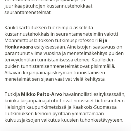
juurikääpätuhojen kustannustehokkaat
seurantamenetelmät.
Kaukokartoituksen tuoreimpia askeleita
kustannustehokkaisiin seurantamenetelmiin valotti
Maanmittauslaitoksen tutkimusprofessori
Eija
Honkavaara
esityksessään. Aineistojen saatavuus on
parantunut viime vuosina ja menetelmäkehitys puiden
terveydentilan tunnistamisessa etenee. Kuolleiden
puiden tunnistamisenmenetelmät ovat pisimmällä.
Alkavan kirjanpainajaiskeymän tunnistamisen
menetelmät sen sijaan vaativat vielä kehitystä.
Tutkija
Mikko Pelto-Arvo
havainnollisti esityksessään,
kuinka kirjanpainajatuhot ovat nousseet tietoisuuteen
Helsingin kaupunkimetsissä ja Kaakkois-Suomessa.
Tutkimuksen keinoin pyritään ymmärtämään
kuivuusjaksojen vaikutus kuusien tuhonkestävyyteen.