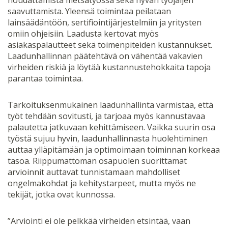
saavuttamista. Yleensä toimintaa peilataan
lainsäädäntöön, sertifiointijärjestelmiin ja yritysten
omiin ohjeisiin. Laadusta kertovat myös
asiakaspalautteet sekä toimenpiteiden kustannukset.
Laadunhallinnan päätehtävä on vähentää vakavien
virheiden riskiä ja löytää kustannustehokkaita tapoja
parantaa toimintaa.
Tarkoituksenmukainen laadunhallinta varmistaa, että
työt tehdään sovitusti, ja tarjoaa myös kannustavaa
palautetta jatkuvaan kehittämiseen. Vaikka suurin osa
työstä sujuu hyvin, laadunhallinnasta huolehtiminen
auttaa ylläpitämään ja optimoimaan toiminnan korkeaa
tasoa. Riippumattoman osapuolen suorittamat
arvioinnit auttavat tunnistamaan mahdolliset
ongelmakohdat ja kehitystarpeet, mutta myös ne
tekijät, jotka ovat kunnossa.
”Arviointi ei ole pelkkää virheiden etsintää, vaan