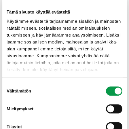
Vanhojen metsien tai muiden
ympäristökohteiden mittaus ja
Tämä sivusto käyttää evästeitä
todentaminen sekä lahopuuinventoinnit
Käytämme evästeitä tarjoamamme sisällön ja mainosten
Yritysten ja alihankintaketjujen toiminnan
räätälöimiseen, sosiaalisen median ominaisuuksien
riippumaton arviointi (laatujärjestelmät,
tukemiseen ja kävijämäärämme analysoimiseen. Lisäksi
vastuullisuus työvoimakysymyksissä)
jaamme sosiaalisen median, mainosalan ja analytiikka-
Konsultointi palvelukuvausten,
alan kumppaneillemme tietoja siitä, miten käytät
sopimuspohjien sekä työohjeiden
sivustoamme. Kumppanimme voivat yhdistää näitä
toimivuuden varmistamisessa
tietoja muihin tietoihin, joita olet antanut heille tai joita on
kerätty, kun olet käyttänyt heidän palvelujaan.
Ota yhteyttä, niin kerromme lisää
Suostumuksen
Välttämätön
valinta
Yhteydenottoa ei kannata jättää tuumaukseen.
Soita tai jätä viesti, niin olemme yhteydessä!
Mieltymykset
Tilastot