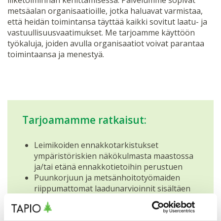
metsäalan organisaatioille, jotka haluavat varmistaa,
että heidän toimintansa täyttää kaikki sovitut laatu- ja
vastuullisuusvaatimukset. Me tarjoamme käyttöön
työkaluja, joiden avulla organisaatiot voivat parantaa
toimintaansa ja menestyä.
Tarjoamamme ratkaisut:
Leimikoiden ennakkotarkistukset
ympäristöriskien näkökulmasta maastossa
ja/tai etänä ennakkotietoihin perustuen
Puunkorjuun ja metsänhoitotyömaiden
riippumattomat laadunarvioinnit sisältäen
mittaukset
Mittaukset ja lausunnot mahdollisista
kiistakohteista