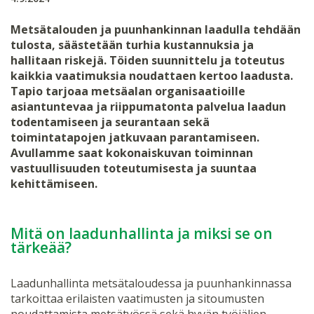
Metsätalouden ja puunhankinnan laadulla tehdään
tulosta, säästetään turhia kustannuksia ja
hallitaan riskejä. Töiden suunnittelu ja toteutus
kaikkia vaatimuksia noudattaen kertoo laadusta.
Tapio tarjoaa metsäalan organisaatioille
asiantuntevaa ja riippumatonta palvelua laadun
todentamiseen ja seurantaan sekä
toimintatapojen jatkuvaan parantamiseen.
Avullamme saat kokonaiskuvan toiminnan
vastuullisuuden toteutumisesta ja suuntaa
kehittämiseen.
Mitä on laadunhallinta ja miksi se on
tärkeää?
Laadunhallinta metsätaloudessa ja puunhankinnassa
tarkoittaa erilaisten vaatimusten ja sitoumusten
noudattamista metsätyössä sekä hyvän työjäljen