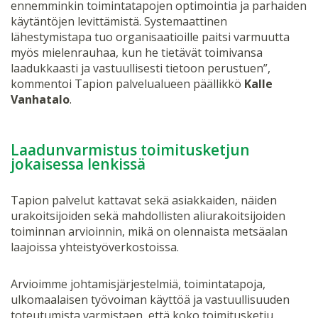
ennemminkin toimintatapojen optimointia ja parhaiden
käytäntöjen levittämistä. Systemaattinen
lähestymistapa tuo organisaatioille paitsi varmuutta
myös mielenrauhaa, kun he tietävät toimivansa
laadukkaasti ja vastuullisesti tietoon perustuen”,
kommentoi Tapion palvelualueen päällikkö
Kalle
Vanhatalo
.
Laadunvarmistus toimitusketjun
jokaisessa lenkissä
Tapion palvelut kattavat sekä asiakkaiden, näiden
urakoitsijoiden sekä mahdollisten aliurakoitsijoiden
toiminnan arvioinnin, mikä on olennaista metsäalan
laajoissa yhteistyöverkostoissa.
Arvioimme johtamisjärjestelmiä, toimintatapoja,
ulkomaalaisen työvoiman käyttöä ja vastuullisuuden
toteutumista varmistaen, että koko toimitusketju