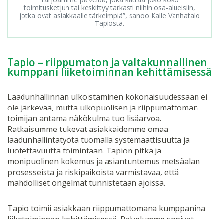
toimitusketjun tai keskittyy tarkasti niihin osa-alueisiin,
jotka ovat asiakkaalle tärkeimpiä”, sanoo Kalle Vanhatalo
Tapiosta.
Tapio – riippumaton ja valtakunnallinen
kumppani liiketoiminnan kehittämisessä
Laadunhallinnan ulkoistaminen kokonaisuudessaan ei
ole järkevää, mutta ulkopuolisen ja riippumattoman
toimijan antama näkökulma tuo lisäarvoa.
Ratkaisumme tukevat asiakkaidemme omaa
laadunhallintatyötä tuomalla systemaattisuutta ja
luotettavuutta toimintaan. Tapion pitkä ja
monipuolinen kokemus ja asiantuntemus metsäalan
prosesseista ja riskipaikoista varmistavaa, että
mahdolliset ongelmat tunnistetaan ajoissa.
Tapio toimii asiakkaan riippumattomana kumppanina
liiketoiminnan kehittämisessä. Palvelumme sopivat