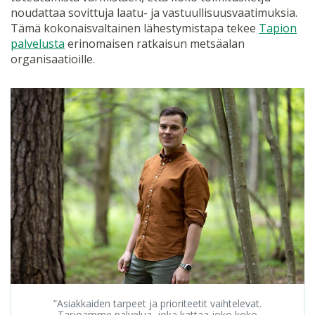
noudattaa sovittuja laatu- ja vastuullisuusvaatimuksia.
Tämä kokonaisvaltainen lähestymistapa tekee
Tapion
palvelusta
erinomaisen ratkaisun metsäalan
organisaatioille.
”Asiakkaiden tarpeet ja prioriteetit vaihtelevat.
Tarjoamme palvelua, joka kattaa joko koko