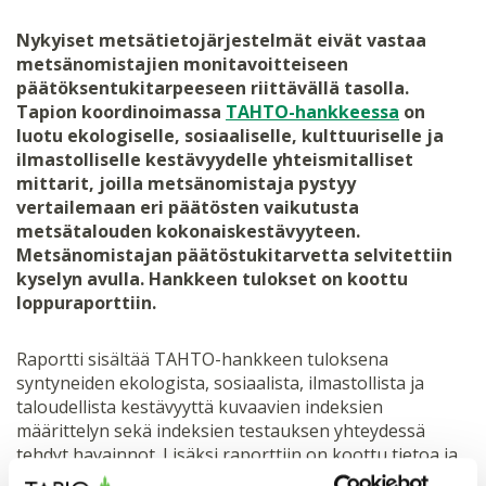
Nykyiset metsätietojärjestelmät eivät vastaa
metsänomistajien monitavoitteiseen
päätöksentukitarpeeseen riittävällä tasolla.
Tapion koordinoimassa
TAHTO-hankkeessa
on
luotu ekologiselle, sosiaaliselle, kulttuuriselle ja
ilmastolliselle kestävyydelle yhteismitalliset
mittarit, joilla metsänomistaja pystyy
vertailemaan eri päätösten vaikutusta
metsätalouden kokonaiskestävyyteen.
Metsänomistajan päätöstukitarvetta selvitettiin
kyselyn avulla. Hankkeen tulokset on koottu
loppuraporttiin.
Raportti sisältää TAHTO-hankkeen tuloksena
syntyneiden ekologista, sosiaalista, ilmastollista ja
taloudellista kestävyyttä kuvaavien indeksien
määrittelyn sekä indeksien testauksen yhteydessä
tehdyt havainnot. Lisäksi raporttiin on koottu tietoa ja
tuloksia indeksien hyödyntämisestä