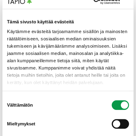
metsäsuunnittelulaskennoissa.
Hankkeen tuloksena syntyneet indeksit ovat
Tämä sivusto käyttää evästeitä
hyödynnettävissä eri toimijoiden
Käytämme evästeitä tarjoamamme sisällön ja mainosten
metsäsuunnittelujärjestelmissä ja
räätälöimiseen, sosiaalisen median ominaisuuksien
metsänomistajapalveluissa. Indeksien käyttöönoton
tukemiseen ja kävijämäärämme analysoimiseen. Lisäksi
myötä ne ovat metsänomistajien tukena metsien
hoitoon ja käyttöön liittyvässä päätöksenteossa.
jaamme sosiaalisen median, mainosalan ja analytiikka-
alan kumppaneillemme tietoja siitä, miten käytät
sivustoamme. Kumppanimme voivat yhdistää näitä
tietoja muihin tietoihin, joita olet antanut heille tai joita on
kerätty, kun olet käyttänyt heidän palvelujaan.
Suostumuksen
Välttämätön
valinta
Mieltymykset