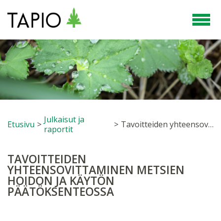
Julkaisut ja
Etusivu
>
>
Tavoitteiden yhteensovittaminen metsien hoidon ja käytön päätöksenteossa
raportit
TAVOITTEIDEN
YHTEENSOVITTAMINEN METSIEN
HOIDON JA KÄYTÖN
PÄÄTÖKSENTEOSSA