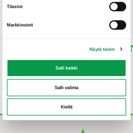
Tilastot
Markkinointi
Tutustu hankkeen loppuraporttiin
Tutustu metsänomistajakyselyn tuloksiin (liite 1)
Näytä tiedot
Salli kaikki
TAHTO-hanke kytkeytyy Kansallisen metsästrategian
päivittämiseen, ja se toteutettiin vuosien 2021-2023
aikana. Hanketta rahoitti maa- ja
Salli valinta
metsätalousministeriö. Hanke toteutettiin Tapion,
AFRYn, Luonnonvarakeskuksen, Helsingin yliopiston ja
Jyväskylän yliopiston yhteistyönä.
Kiellä