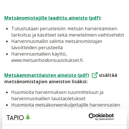
Metsänomistajille laadittu aineisto (pdf)
:
Tutustutaan perusteisiin: metsän harventamisen
tarkoitus ja käsitteet sekä menetelmien vaihtoehdot​
Harvennusmallin valinta metsänomistajan
tavoitteiden perusteella​
Harvennusmallien käyttö,
www.metsanhoidonsuositukset.fi​.
Metsäammattilaisten aineisto (pdf)
sisältää
metsänomistajien aineiston lisäksi:
Huomioita harvennuksen suunnitteluun ja
harvennusmallien taustaoletukset​
Huomioita metsäkoneenkuljettajille harvennusten
muutoksesta​
Menetelmäkuvaus harvennusmallien laadinnasta ja
tietoa hankkeesta​.