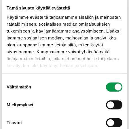
Tämä sivusto käyttää evästeitä
Käytämme evästeitä tarjoamamme sisällön ja mainosten
räätälöimiseen, sosiaalisen median ominaisuuksien
tukemiseen ja kävijämäärämme analysoimiseen. Lisäksi
jaamme sosiaalisen median, mainosalan ja analytiikka-
alan kumppaneillemme tietoja siitä, miten käytät
sivustoamme. Kumppanimme voivat yhdistää näitä
tietoja muihin tietoihin, joita olet antanut heille tai joita on
Organisaatioiden tietojärjestelmistä vastaaville
kerätty, kun olet käyttänyt heidän palvelujaan.
laadittu aineisto:
Suostumuksen
Harvennusmallien siirto rajapinnan kautta
Välttämätön
valinta
omaan tietojärjestelmään​ (pdf)
Aineistojen PowerPoint-versiot on toimitettu
Mieltymykset
Metsänhoidon suositusten avainkouluttajien omaan
aineistopankkiin. Avainkouluttajia on noin 100 eri
organisaatioissa.
Tilastot