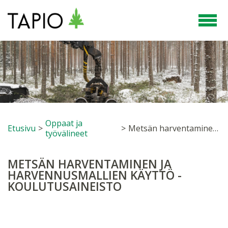
Oppaat ja
Etusivu
>
>
Metsän harventaminen ja harvennusmallien käyttö -koulutusaineisto
työvälineet
METSÄN HARVENTAMINEN JA
HARVENNUSMALLIEN KÄYTTÖ -
KOULUTUSAINEISTO