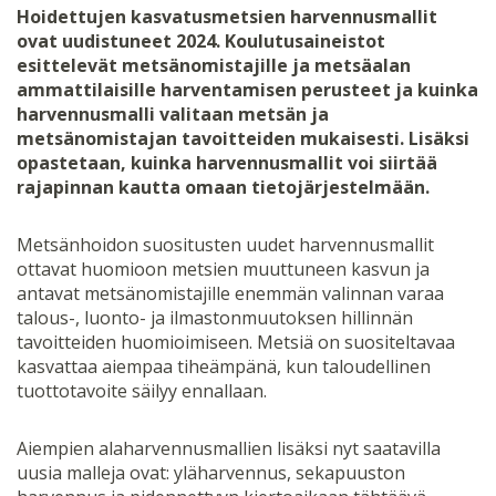
Hoidettujen kasvatusmetsien harvennusmallit
ovat uudistuneet 2024. Koulutusaineistot
esittelevät metsänomistajille ja metsäalan
ammattilaisille harventamisen perusteet ja kuinka
harvennusmalli valitaan metsän ja
metsänomistajan tavoitteiden mukaisesti. Lisäksi
opastetaan, kuinka harvennusmallit voi siirtää
rajapinnan kautta omaan tietojärjestelmään.
Metsänhoidon suositusten uudet harvennusmallit
ottavat huomioon metsien muuttuneen kasvun ja
antavat metsänomistajille enemmän valinnan varaa
talous-, luonto- ja ilmastonmuutoksen hillinnän
tavoitteiden huomioimiseen. Metsiä on suositeltavaa
kasvattaa aiempaa tiheämpänä, kun taloudellinen
tuottotavoite säilyy ennallaan.
Aiempien alaharvennusmallien lisäksi nyt saatavilla
uusia malleja ovat: yläharvennus, sekapuuston