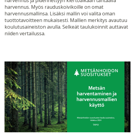
harvennus ja pidennettyyn kiertoaikaan tähtäävä
harvennus. Myös rauduskoivikoille on omat
harvennusmallinsa. Lisäksi mallin voi valita oman
tuottotavoitteen mukaisesti. Mallien merkitys avautuu
koulutusaineiston avulla. Selkeät taulukoinnit auttavat
niiden vertailussa.