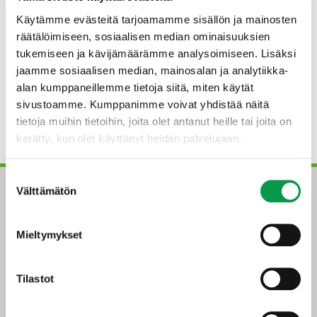
Käytämme evästeitä tarjoamamme sisällön ja mainosten
Tältä sivulta löydät kootusti
#Hiilijemma –
räätälöimiseen, sosiaalisen median ominaisuuksien
Puutuotteet hiilivarastoina
-hankkeessa tuotettuja
tukemiseen ja kävijämäärämme analysoimiseen. Lisäksi
koulutusmateriaaleja. Materiaalit ovat vapaasti
hyödynnettävissä koulutustarkoitukseen.
jaamme sosiaalisen median, mainosalan ja analytiikka-
alan kumppaneillemme tietoja siitä, miten käytät
sivustoamme. Kumppanimme voivat yhdistää näitä
Puurakentamisen ilmastovaikutukset
tietoja muihin tietoihin, joita olet antanut heille tai joita on
Lataa pdf-tiedosto
(julkaistu 23.3.2022)
kerätty, kun olet käyttänyt heidän palvelujaan.
Suostumuksen
Välttämätön
valinta
Mieltymykset
Tilastot
Tapio-konserni