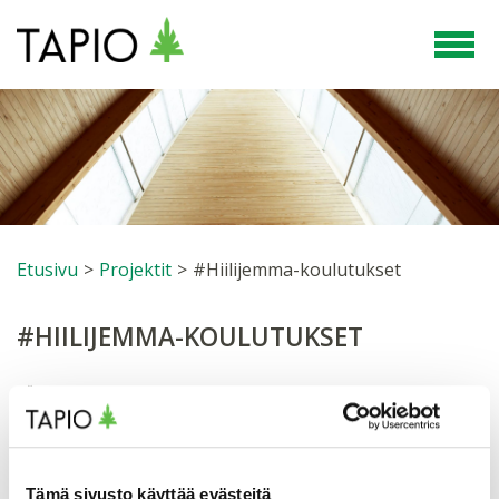
Etusivu
>
Projektit
>
#Hiilijemma-koulutukset
#HIILIJEMMA-KOULUTUKSET
PÄIVITETTY 23.3.2022
#hiilijemma – Puutuotteet hiilivarastoina -
Valikko
Tämä sivusto käyttää evästeitä