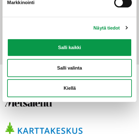
Markkinointi
Maistraatinportti 4 A
00240 Helsinki
0294 32 6000
tapio@tapio.fi
Näytä tiedot
Salli kaikki
Salli valinta
Kiellä