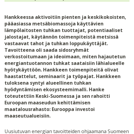
Hankkeessa aktivoitiin pienten ja keskikokoisten,
pääasiassa metsäbiomassoja käyttävien
lämpölaitosten tuhkan tuottajat, potentiaaliset
jalostajat, käytännön toimenpiteistä metsissä
vastaavat tahot ja tuhkan loppukäyttäjät.
Tavoitteena oli saada sidosryhmät
verkostoitumaan ja ideoimaan, miten hajautetun
energiantuotannon tuhkat saataisiin lähialueelle
hyötykäyttöön. Hankkeen toimenpiteitä olivat
haastattelut, seminaarit ja työpajat. Hankkeen
tuloksena syntyi alueellinen tuhkan
hyödyntämisen ekosysteemimalli. Hanke
toteutettiin Keski-Suomessa ja sen rahoitti
Euroopan maaseudun kehittämisen
maatalousrahasto: Eurooppa investoi
maaseutualueisiin.
Uusiutuvan energian tavoitteiden ohjaamana Suomeen