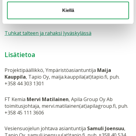
on koottu alueittaiset tietopaketit:
Kiellä
Puutuhkasta yritystoimintaa Saarijärvellä
Tuhkat talteen ja rahaksi Jyväskylässä
Lisätietoa
Projektipäällikkö, Ympäristöasiantuntija
Maija
Kauppila
, Tapio Oy, maija.kauppila(at)tapio.fi, puh.
+358 44 303 1301
FT Kemia
Mervi Matilainen
, Apila Group Oy Ab
toimitusjohtaja, mervi.matilainen(at)apilagroup.fi, puh.
+358 45 111 3606
Vesiensuojelun johtava asiantuntija
Samuli Joensuu
,
Tapio Oy, samuli.joensuu(at)tapio.fi, puh. +358 40 534