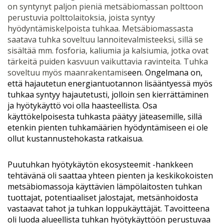
on syntynyt paljon pieniä metsäbiomassan polttoon
perustuvia polttolaitoksia, joista syntyy
hyödyntämiskelpoista tuhkaa. Metsäbiomassasta
saatava tuhka soveltuu lannoitevalmisteeksi, sillä se
sisältää mm. fosforia, kaliumia ja kalsiumia, jotka ovat
tärkeitä puiden kasvuun vaikuttavia ravinteita. Tuhka
soveltuu myös maanrakentamis
een.
Ongelmana on,
että hajautetun energiantuotannon lisääntyessä myös
tuhkaa syntyy hajautetusti, jolloin sen kierrättäminen
ja hyötykäyttö voi olla haasteellista.
Osa
käyttökelpoisesta tuhkasta päätyy jäteasemille, sillä
etenkin pienten tuhkamäärien hyödyntämiseen ei ole
ollut kustannustehokasta ratkaisua.
Puutuhkan hyötykäytön ekosysteemit -hankkeen
tehtävänä oli saattaa yhteen pienten ja keskikokoisten
metsäbiomassoja käyttävien lämpölaitosten tuhkan
tuottajat, potentiaaliset jalostajat, metsänhoidosta
vastaavat tahot ja tuhkan loppukäyttäjät. Tavoitteena
oli luoda alueellista tuhkan hyötykäyttöön perustuvaa