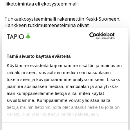
liiketoimintaa eli ekosysteemimalli.
Tuhkaekosysteemimalli rakennettiin Keski-Suomeen.
Hankkeen tutkimusmenetelminä olivat
puhelinhaastattelut ja työpöytätutkimus, joita
käytettiin alueellisesti syntyvän tuhkan määrän ja
laadun selvittämiseen. Liiketoiminnan
aktivointimenetelminä olivat puhelinhaastattelut,
Tämä sivusto käyttää evästeitä
seminaarit, työpajat ja yritysryhmätapaamiset. Työn
tuloksena luotiin alueellinen tuhkan hyödyntämisen
Käytämme evästeitä tarjoamamme sisällön ja mainosten
ekosysteemi pohjoiseen Keski-Suomeen.
räätälöimiseen, sosiaalisen median ominaisuuksien
tukemiseen ja kävijämäärämme analysoimiseen. Lisäksi
Ekosysteemimalli on dynaaminen yritysten
jaamme sosiaalisen median, mainosalan ja analytiikka-
yhteistyöverkosto, joka laajentuu tarpeen mukaan
alan kumppaneillemme tietoja siitä, miten käytät
eteläiseen Keski-Suomeen. Vastaavanlainen
sivustoamme. Kumppanimme voivat yhdistää näitä
ekosysteemimalli voidaan monistaa myös muille
tietoja muihin tietoihin, joita olet antanut heille tai joita on
alueille, joilla syntyy pieniä tuhkamääriä hajautetusti.
kerätty, kun olet käyttänyt heidän palvelujaan.
Hankkeessa testattuja työmenetelmiä voidaan
myöhemmin hyödyntää muissa vastaavissa
ekosysteemihankkeissa.
Suostumuksen