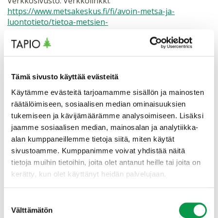
Verkkosivusto. Verkkolinkki:
https://www.metsakeskus.fi/fi/avoin-metsa-ja-
luontotieto/tietoa-metsien-
omistuksesta/metsatalousmaan-omistus-
omistajaryhmittain
Puupolttoaineiden käyttö lämpö- ja voimalaitoksissa.
Tämä sivusto käyttää evästeitä
2021. Suomen virallinen tilasto (SVT): Puun käyttö
[verkkojulkaisu]. Helsinki: Luonnonvarakeskus [viitattu:
Käytämme evästeitä tarjoamamme sisällön ja mainosten
2.12.2024]. Saantitapa:
räätälöimiseen, sosiaalisen median ominaisuuksien
https://www.luke.fi/fi/tilastot/puun-kaytto
tukemiseen ja kävijämäärämme analysoimiseen. Lisäksi
jaamme sosiaalisen median, mainosalan ja analytiikka-
Puuston kasvu ja keskikasvu metsä- ja kitumaalla (VMI
alan kumppaneillemme tietoja siitä, miten käytät
12/13 (2017–2021). Metsävarat [verkkojulkaisu].
sivustoamme. Kumppanimme voivat yhdistää näitä
Helsinki: Luonnonvarakeskus [viitattu 2.12.2024].
tietoja muihin tietoihin, joita olet antanut heille tai joita on
Saantitapa:
kerätty, kun olet käyttänyt heidän palvelujaan.
https://www.luke.fi/fi/tilastot/metsavarat
Suostumuksen
Puun markkinahakkuut. 2021. Suomen virallinen tilasto
Välttämätön
valinta
(SVT): Puun markkinahakkuut [verkkojulkaisu].