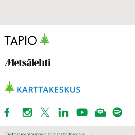
Tietosuojalauseke ja evästeilmoitus