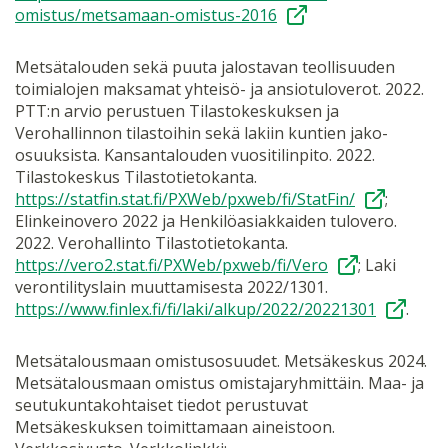
omistus/metsamaan-omistus-2016
Metsätalouden sekä puuta jalostavan teollisuuden
toimialojen maksamat yhteisö- ja ansiotuloverot. 2022.
PTT:n arvio perustuen Tilastokeskuksen ja
Verohallinnon tilastoihin sekä lakiin kuntien jako-
osuuksista. Kansantalouden vuositilinpito. 2022.
Tilastokeskus Tilastotietokanta.
https://statfin.stat.fi/PXWeb/pxweb/fi/StatFin/
;
Elinkeinovero 2022 ja Henkilöasiakkaiden tulovero.
2022. Verohallinto Tilastotietokanta.
https://vero2.stat.fi/PXWeb/pxweb/fi/Vero
; Laki
verontilityslain muuttamisesta 2022/1301.
https://www.finlex.fi/fi/laki/alkup/2022/20221301
.
Metsätalousmaan omistusosuudet. Metsäkeskus 2024.
Metsätalousmaan omistus omistajaryhmittäin. Maa- ja
seutukuntakohtaiset tiedot perustuvat
Metsäkeskuksen toimittamaan aineistoon.