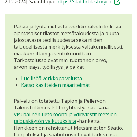
2.12.2024]. Saantitapa:
https://stat.fi/tilasto/yrti
Rahaa ja työtä metsistä -verkkopalvelu kokoaa
ajantasaiset tilastot metsätaloudesta ja puuta
jalostavasta teollisuudesta sekä niiden
taloudellisesta merkityksestä valtakunnallisesti,
maakunnittain ja seutukunnittain.
Tarkastelussa ovat mm. tuotannon arvo,
arvonlisäys, työllisyys ja palkat.
Lue lisää verkkopalvelusta
Katso käsitteiden määritelmät
Palvelu on totetettu Tapion ja Pellervon
Taloustutkimus PTT:n yhteistyönä osana
Visuaalinen tietokoonti ja ydinviestit metsien
talouskäytön vaikutuksista
-hanketta.
Hankkeen on rahoittanut Metsämiesten Säätiö.
Lahjoitukset ja säätiöfuusiot ovat tärkeä osa