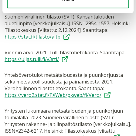
sekä puuta jalostavan teollisuuden ja painamisen
toimialoilla. 2022. Aineisto ostettu Tilastokeskuksesta.
Suomen virallinen tilasto (SVT): Kansantalouden
aluetilinpito [verkkojulkaisu]. ISSN=2954-1557. Helsinki:
Tilastokeskus [Viitattu: 2.12.2024]. Saantitapa:
https://stat.fi/tilasto/altp
Viennin arvo. 2021. Tulli tilastotietokanta. Saantitapa:
https://uljas.tulli.fi/v3rti/
Yhteisöverotulot metsätaloudesta ja puunkorjuusta
sekä metsäteollisuudesta ja painamisesta. 2021.
Verohallinnon tilastotietokanta. Saantitapa:
https://vero2.stat.fi/PXWeb/pxweb/fi/Vero/
Yritysten lukumäärä metsätalouden ja puunkorjuun
toimialalla. 2023. Suomen virallinen tilasto (SVT):
Yritysten rakenne- ja tilinpäätöstilasto [verkkojulkaisu].
ISSN=2342-6217. Helsinki: Tilastokeskus [viitattu