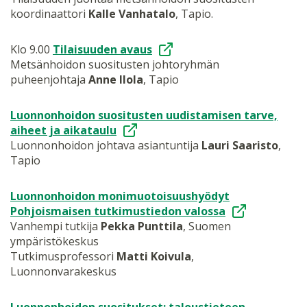
koordinaattori
Kalle Vanhatalo
, Tapio.
Klo 9.00
Tilaisuuden avaus
Metsänhoidon suositusten johtoryhmän
puheenjohtaja
Anne Ilola
, Tapio
Luonnonhoidon suositusten uudistamisen tarve,
aiheet ja aikataulu
Luonnonhoidon johtava asiantuntija
Lauri Saaristo
,
Tapio
Luonnonhoidon monimuotoisuushyödyt
Pohjoismaisen tutkimustiedon valossa
Vanhempi tutkija
Pekka Punttila
, Suomen
ympäristökeskus
Tutkimusprofessori
Matti Koivula
,
Luonnonvarakeskus