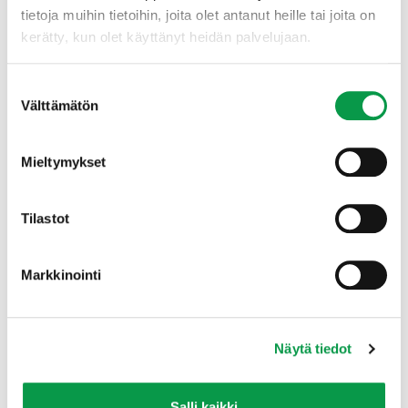
Klo 11.00 Tilaisuus päättyy.
tietoja muihin tietoihin, joita olet antanut heille tai joita on
kerätty, kun olet käyttänyt heidän palvelujaan.
Metsänhoidon suositukset
Suostumuksen
Välttämätön
valinta
Metsänhoidon suositukset ovat saatavilla aina
ajantasaisina:
www.metsanhoidonsuositukset.fi
Mieltymykset
Lisätietoja antavat
Tilastot
Markkinointi
Näytä tiedot
Salli kaikki