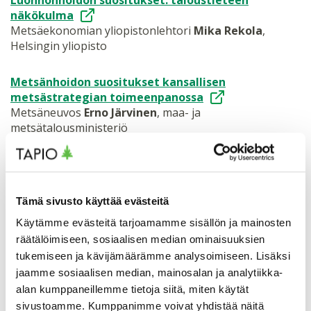
Luonnonhoidon suositukset: taloustieteen
näkökulma
Metsäekonomian yliopistonlehtori
Mika Rekola
,
Helsingin yliopisto
Metsänhoidon suositukset kansallisen
metsästrategian toimeenpanossa
Metsäneuvos
Erno Järvinen
, maa- ja
metsätalousministeriö
Käyttäjien odotuksia luonnonhoidon suosituksille
Metsien monikäytön ja hiilensidonnan
projektisuunnittelija
Maria Sirviö
, Uudenmaan liitto
Tämä sivusto käyttää evästeitä
Metsätalouden johtava asiantuntija
Marika
Käytämme evästeitä tarjoamamme sisällön ja mainosten
Makkonen
, LähiTapiola
räätälöimiseen, sosiaalisen median ominaisuuksien
tukemiseen ja kävijämäärämme analysoimiseen. Lisäksi
Päätössanat
jaamme sosiaalisen median, mainosalan ja analytiikka-
Kalle Vanhatalo, Tapio
alan kumppaneillemme tietoja siitä, miten käytät
sivustoamme. Kumppanimme voivat yhdistää näitä