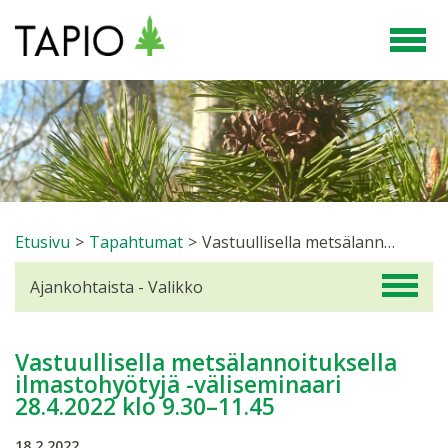
Etusivu
>
Tapahtumat
>
Vastuullisella metsälannoituksella ilmastohyötyjä -väliseminaari 28.4.2022 klo 9.30–11.45
Ajankohtaista - Valikko
Vastuullisella metsälannoituksella
ilmastohyötyjä -väliseminaari
28.4.2022 klo 9.30–11.45
18.2.2022