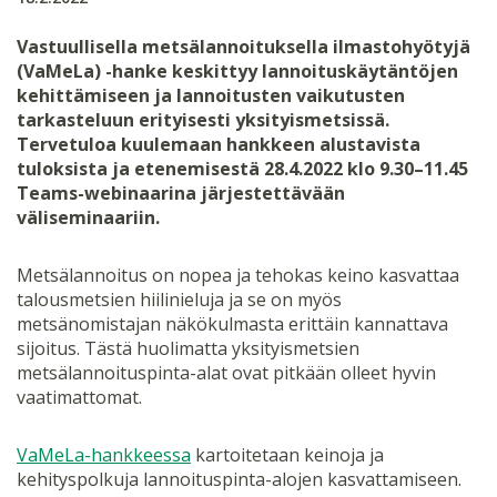
Vastuullisella metsälannoituksella ilmastohyötyjä
(VaMeLa) -hanke keskittyy lannoituskäytäntöjen
kehittämiseen ja lannoitusten vaikutusten
tarkasteluun erityisesti yksityismetsissä.
Tervetuloa kuulemaan hankkeen alustavista
tuloksista ja etenemisestä 28.4.2022 klo 9.30–11.45
Teams-webinaarina järjestettävään
väliseminaariin.
Metsälannoitus on nopea ja tehokas keino kasvattaa
talousmetsien hiilinieluja ja se on myös
metsänomistajan näkökulmasta erittäin kannattava
sijoitus. Tästä huolimatta yksityismetsien
metsälannoituspinta-alat ovat pitkään olleet hyvin
vaatimattomat.
VaMeLa-hankkeessa
kartoitetaan keinoja ja
kehityspolkuja lannoituspinta-alojen kasvattamiseen.