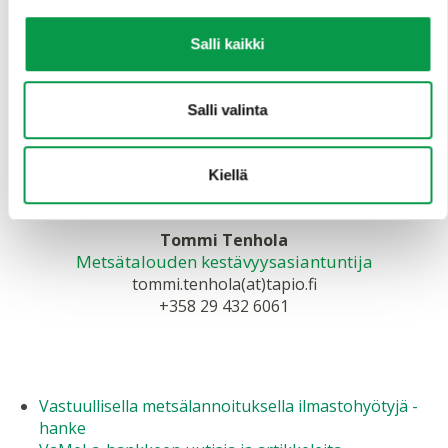
Salli kaikki
Salli valinta
Kiellä
Tommi Tenhola
Metsätalouden kestävyysasiantuntija
tommi.tenhola(at)tapio.fi
+358 29 432 6061
Vastuullisella metsälannoituksella ilmastohyötyjä -
hanke