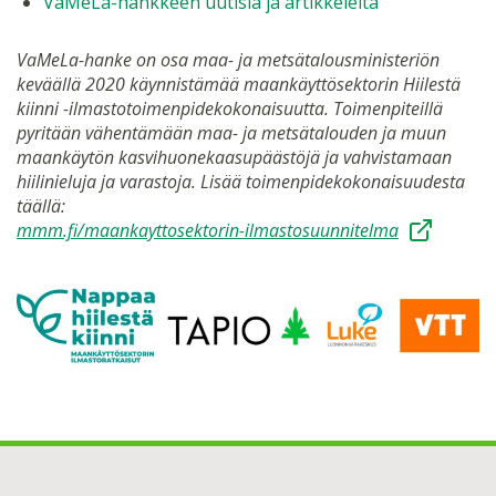
VaMeLa-hankkeen uutisia ja artikkeleita
VaMeLa-hanke on osa maa- ja metsätalousministeriön
keväällä 2020 käynnistämää maankäyttösektorin Hiilestä
kiinni -ilmastotoimenpidekokonaisuutta. Toimenpiteillä
pyritään vähentämään maa- ja metsätalouden ja muun
maankäytön kasvihuonekaasupäästöjä ja vahvistamaan
hiilinieluja ja varastoja. Lisää toimenpidekokonaisuudesta
täällä:
mmm.fi/maankayttosektorin-ilmastosuunnitelma