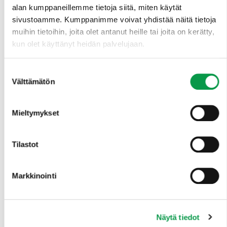
alan kumppaneillemme tietoja siitä, miten käytät
Kommenttipuheenvuorot ja keskustelu
sivustoamme. Kumppanimme voivat yhdistää näitä tietoja
muihin tietoihin, joita olet antanut heille tai joita on kerätty,
kun olet käyttänyt heidän palvelujaan.
Titta Berlin
, maa- ja metsätalousministeriö
Petri Jykylä
, ForestVital
Matti Mäkelä
, Metsäteollisuus Ry
Suostumuksen
Mikko Syri
, MTK
Välttämätön
valinta
Anu Hilli
, Metsäkeskus
Mieltymykset
Yhteenveto –
Satu Rantala
, maa- ja
metsätalousministeriö
Tilastot
11.45 Lopetus
Markkinointi
Muutokset ohjelmaan ovat mahdollisia.
Lisätietoja
Näytä tiedot