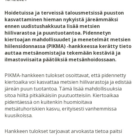
Hoidetuissa ja terveissä talousmetsissä puuston
kasvattaminen hieman nykyistä järeämmäksi
ennen uudistushakkuuta lisää metsien
hiilivarastoa ja puuntuotantoa. Pidennetyn
kiertoajan mahdollisuudet ja menetelmät metsien
hiilensidonnassa (PIKMA) -hankkeessa kerätty tieto
auttaa metsänomistajia tekemään kestäviä ja
ilmastoviisaita päätöksiä metsänhoidossaan.
PIKMA-hankkeen tulokset osoittavat, että pidennetty
kiertoaika voi kasvattaa metsien hiilivarastoja ja edistää
järeän puun tuotantoa. Tämä lisää mahdollisuuksia
sitoa hiiltä pitkäikäisiin puutuotteisiin. Kiertoaikaa
pidentäessä on kuitenkin huomioitava
metsätuhoriskien kasvu, erityisesti vanhemmissa
kuusikoissa.
Hankkeen tulokset tarjoavat arvokasta tietoa paitsi