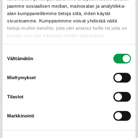
Luonnonvarakeskuksen verkkosivuilla
.
jaamme sosiaalisen median, mainosalan ja analytiikka-
Lisätietoa PIKMA-hankkeesta löydät
hankkeen
alan kumppaneillemme tietoja siitä, miten käytät
verkkosivulta
.
sivustoamme. Kumppanimme voivat yhdistää näitä
tietoja muihin tietoihin, joita olet antanut heille tai joita on
Hanketta rahoitti maa- ja metsätalousministeriö ja se oli
kerätty, kun olet käyttänyt heidän palvelujaan.
osa ministeriön keväällä 2020 käynnistämää
maankäyttösektorin Hiilestä kiinni -
Suostumuksen
ilmastotoimenpidekokonaisuutta. Toimenpiteillä pyritään
Välttämätön
vähentämään maa- ja metsätalouden ja muun maankäytön
valinta
kasvihuonekaasupäästöjä ja vahvistamaan hiilinieluja ja
varastoja.
Lue lisää
toimenpidekokonaisuudesta.
Mieltymykset
Lisätietoja
Tilastot
Markkinointi