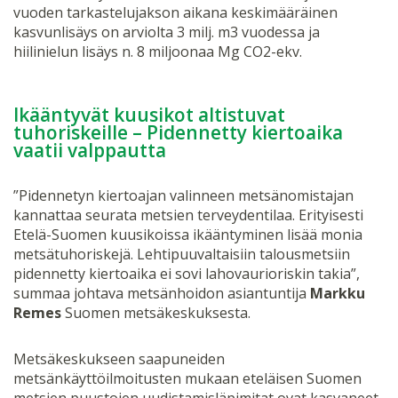
vuoden tarkastelujakson aikana keskimääräinen
kasvunlisäys on arviolta 3 milj. m3 vuodessa ja
hiilinielun lisäys n. 8 miljoonaa Mg CO2-ekv.
Ikääntyvät kuusikot altistuvat
tuhoriskeille – Pidennetty kiertoaika
vaatii valppautta
”Pidennetyn kiertoajan valinneen metsänomistajan
kannattaa seurata metsien terveydentilaa. Erityisesti
Etelä-Suomen kuusikoissa ikääntyminen lisää monia
metsätuhoriskejä. Lehtipuuvaltaisiin talousmetsiin
pidennetty kiertoaika ei sovi lahovaurioriskin takia”,
summaa johtava metsänhoidon asiantuntija
Markku
Remes
Suomen metsäkeskuksesta.
Metsäkeskukseen saapuneiden
metsänkäyttöilmoitusten mukaan eteläisen Suomen
metsien puustojen uudistamisläpimitat ovat kasvaneet