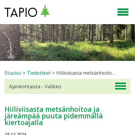
Etusivu
>
Tiedotteet
>
Hiiliviisasta metsänhoitoa ja järeämpää puuta pidemmällä kiertoajalla
Ajankohtaista - Valikko
Hiiliviisasta metsänhoitoa ja
järeämpää puuta pidemmällä
kiertoajalla
18.12.2024