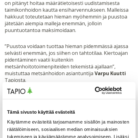
on pitänyt hoitaa määrätietoisesti uudistamisesta
taimikonhoidon kautta ensiharvennukseen. Malleissa
hakkuut toteutetaan hieman myöhemmin ja puustoa
jätetään aiempia malleja enemmän, jolloin
puuntuotantoa maksimoidaan.
”Puustoa voidaan tuottaa hieman pidemmässä ajassa
selvästi enemmän, jos siihen on tahtotilaa. Kiertoajan
pidentäminen vaatii kuitenkin
metsänhoitotoimenpiteiden tekemistä ajallaan”,
muistuttaa metsänhoidon asiantuntija
Varpu Kuutti
Tapiosta.
Tutustu puuston kiertoajan pidentämiseen liittyviin
Tämä sivusto käyttää evästeitä
suosituksiin
metsänhoidon suositusten verkkosivuilla
.
Käytämme evästeitä tarjoamamme sisällön ja mainosten
Kokeile PIKMA-hankkeessa tuotettua
Kiertoajan
räätälöimiseen, sosiaalisen median ominaisuuksien
pidennys metsän tuotokseen ja tuottoon
-laskuria
tukemiseen ja kävijämäärämme analysoimiseen. Lisäksi