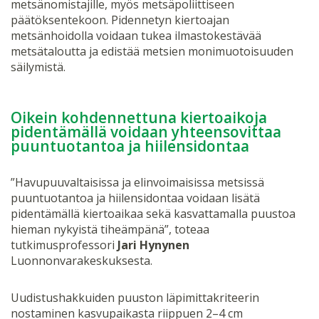
metsänomistajille, myös metsäpoliittiseen
päätöksentekoon. Pidennetyn kiertoajan
metsänhoidolla voidaan tukea ilmastokestävää
metsätaloutta ja edistää metsien monimuotoisuuden
säilymistä.
Oikein kohdennettuna kiertoaikoja
pidentämällä voidaan yhteensovittaa
puuntuotantoa ja hiilensidontaa
”Havupuuvaltaisissa ja elinvoimaisissa metsissä
puuntuotantoa ja hiilensidontaa voidaan lisätä
pidentämällä kiertoaikaa sekä kasvattamalla puustoa
hieman nykyistä tiheämpänä”, toteaa
tutkimusprofessori
Jari Hynynen
Luonnonvarakeskuksesta.
Uudistushakkuiden puuston läpimittakriteerin
nostaminen kasvupaikasta riippuen 2–4 cm