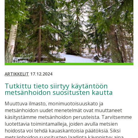
ARTIKKELIT
17.12.2024
Tutkittu tieto siirtyy käytäntöön
metsänhoidon suositusten kautta
Muuttuva ilmasto, monimuotoisuuskato ja
metsänhoidon uudet menetelmät ovat muuttaneet
käsitystämme metsänhoidon perusteista. Tarvitsemme
luotettavia toimintamalleja, joiden avulla metsien
hoidosta voi tehdä kauaskantoisia päätöksiä. Siksi
metsänhoidon suositusten laadinta käynnistyy aina