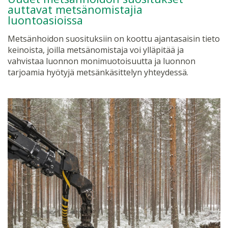
auttavat metsänomistajia
luontoasioissa
Metsänhoidon suosituksiin on koottu ajantasaisin tieto
keinoista, joilla metsänomistaja voi ylläpitää ja
vahvistaa luonnon monimuotoisuutta ja luonnon
tarjoamia hyötyjä metsänkäsittelyn yhteydessä.