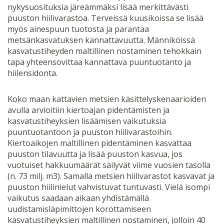
nykysuosituksia järeämmäksi lisää merkittävästi
puuston hiilivarastoa. Terveissä kuusikoissa se lisää
myös ainespuun tuotosta ja parantaa
metsänkasvatuksen kannattavuutta. Männiköissä
kasvatustiheyden maltillinen nostaminen tehokkain
tapa yhteensovittaa kannattava puuntuotanto ja
hiilensidonta.
Koko maan kattavien metsien käsittelyskenaarioiden
avulla arvioitiin kiertoajan pidentämisten ja
kasvatustiheyksien lisäämisen vaikutuksia
puuntuotantoon ja puuston hiilivarastoihin.
Kiertoaikojen maltillinen pidentäminen kasvattaa
puuston tilavuutta ja lisää puuston kasvua, jos
vuotuiset hakkuumäärät säilyvät viime vuosien tasolla
(n. 73 milj. m3). Samalla metsien hiilivarastot kasvavat ja
puuston hiilinielut vahvistuvat tuntuvasti. Vielä isompi
vaikutus saadaan aikaan yhdistämällä
uudistamisläpimittojen korottamiseen
kasvatustiheyksien maltillinen nostaminen, jolloin 40