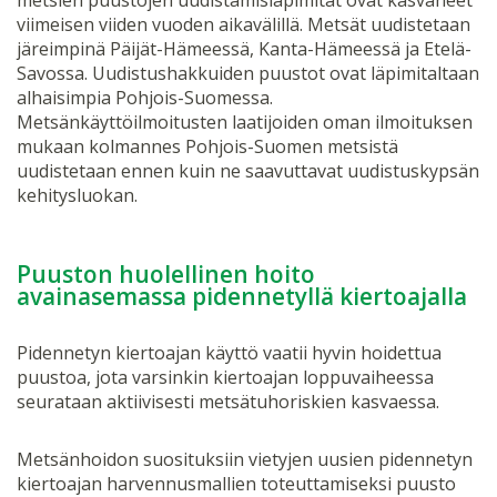
viimeisen viiden vuoden aikavälillä. Metsät uudistetaan
järeimpinä Päijät-Hämeessä, Kanta-Hämeessä ja Etelä-
Savossa. Uudistushakkuiden puustot ovat läpimitaltaan
alhaisimpia Pohjois-Suomessa.
Metsänkäyttöilmoitusten laatijoiden oman ilmoituksen
mukaan kolmannes Pohjois-Suomen metsistä
uudistetaan ennen kuin ne saavuttavat uudistuskypsän
kehitysluokan.
Puuston huolellinen hoito
avainasemassa pidennetyllä kiertoajalla
Pidennetyn kiertoajan käyttö vaatii hyvin hoidettua
puustoa, jota varsinkin kiertoajan loppuvaiheessa
seurataan aktiivisesti metsätuhoriskien kasvaessa.
Metsänhoidon suosituksiin vietyjen uusien pidennetyn
kiertoajan harvennusmallien toteuttamiseksi puusto