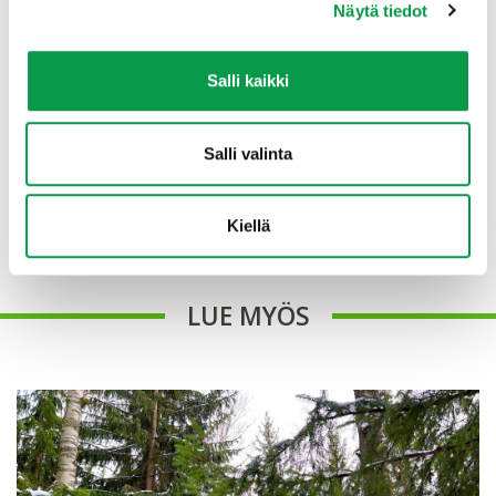
Näytä tiedot
Salli kaikki
Tommi Tenhola
Salli valinta
Metsätalouden kestävyysasiantuntija
tommi.tenhola(at)tapio.fi
+358 29 432 6061
Kiellä
LUE MYÖS