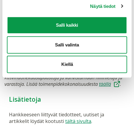
Hankkeen koordinoinnista vastasi Tapio. Tapion lisäksi
Näytä tiedot
toteutuksesta vastasivat
Luonnonvarakeskus
ja
Suomen metsäkeskus
. Hankkeen rahoitti
maa- ja metsätalousministeriö
.
Salli kaikki
Pidennetyn kiertoajan mahdollisuudet ja menetelmät
metsien hiilensidonnassa -hanke on osa maa- ja
Salli valinta
metsätalousministeriön keväällä 2020 käynnistämää
maankäyttösektorin Hiilestä kiinni -
ilmastotoimenpidekokonaisuutta. Toimenpiteillä pyritään
Kiellä
vähentämään maa- ja metsätalouden ja muun maankäytön
kasvihuonekaasupäästöjä ja vahvistamaan hiilinieluja ja
varastoja. Lisää toimenpidekokonaisuudesta
täällä
.
Lisätietoja
Hankkeeseen liittyvät tiedotteet, uutiset ja
artikkelit löydät kootusti
tältä sivulta
.