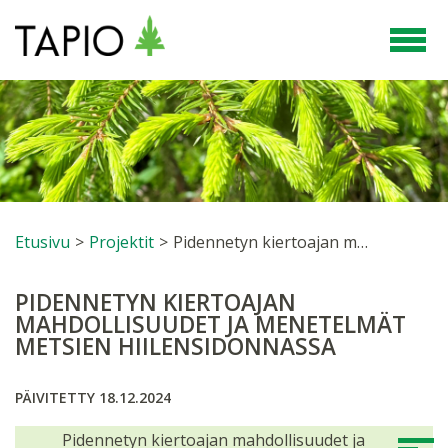
Etusivu
>
Projektit
>
Pidennetyn kiertoajan mahdollisuudet ja menetelmät metsien hiilensidonnassa
PIDENNETYN KIERTOAJAN
MAHDOLLISUUDET JA MENETELMÄT
METSIEN HIILENSIDONNASSA
PÄIVITETTY 18.12.2024
Pidennetyn kiertoajan mahdollisuudet ja