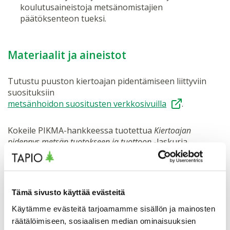
koulutusaineistoja metsänomistajien
päätöksenteon tueksi.
Materiaalit ja aineistot
Tutustu puuston kiertoajan pidentämiseen liittyviin
suosituksiin
metsänhoidon suositusten verkkosivuilla
.
Kokeile PIKMA-hankkeessa tuotettua
Kiertoajan
pidennys metsän tuotokseen ja tuottoon
-laskuria
Luonnonvarakeskuksen verkkosivuilla
.
Lataa käyttöösi koulutusaineistot:
Tämä sivusto käyttää evästeitä
Kiertoajan nykytila metsänkäyttöilmoitusten
Käytämme evästeitä tarjoamamme sisällön ja mainosten
perusteella
, metsänhoidon johtava asiantuntija
Markku
räätälöimiseen, sosiaalisen median ominaisuuksien