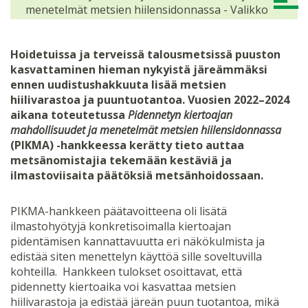
menetelmät metsien hiilensidonnassa - Valikko
Hoidetuissa ja terveissä talousmetsissä puuston
kasvattaminen hieman nykyistä järeämmäksi
ennen uudistushakkuuta lisää metsien
hiilivarastoa ja puuntuotantoa. Vuosien 2022–2024
aikana toteutetussa
Pidennetyn kiertoajan
mahdollisuudet ja menetelmät metsien hiilensidonnassa
(PIKMA) -hankkeessa kerätty tieto auttaa
metsänomistajia tekemään kestäviä ja
ilmastoviisaita päätöksiä metsänhoidossaan.
PIKMA-hankkeen päätavoitteena oli lisätä
ilmastohyötyjä konkretisoimalla kiertoajan
pidentämisen kannattavuutta eri näkökulmista ja
edistää siten menettelyn käyttöä sille soveltuvilla
kohteilla. Hankkeen tulokset osoittavat, että
pidennetty kiertoaika voi kasvattaa metsien
hiilivarastoja ja edistää järeän puun tuotantoa, mikä