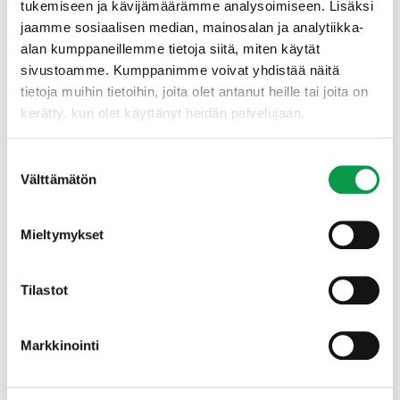
Remes
, Suomen metsäkeskus
tukemiseen ja kävijämäärämme analysoimiseen. Lisäksi
Pidennetyn kiertoajan vaikutukset metsien
jaamme sosiaalisen median, mainosalan ja analytiikka-
hiilensidontaan ja puuntuotantoon
alan kumppaneillemme tietoja siitä, miten käytät
, tutkimusprofessori
Jari Hynynen
,
sivustoamme. Kumppanimme voivat yhdistää näitä
Luonnonvarakeskus
tietoja muihin tietoihin, joita olet antanut heille tai joita on
Puuston pidennetylle kiertoajalle sopivat kohteet
kerätty, kun olet käyttänyt heidän palvelujaan.
paikkatietoaineistoon perustuen
, metsätiedon kehittämispäällikkö
Petri Latva-
Käyrä
, Tapio
Suostumuksen
Metsävaratieto ja maastotarkastukset
Välttämätön
valinta
pidennetyn kiertoajan näkökulmasta
, metsätiedon palvelupäällikkö
Jussi
Mieltymykset
Lappalainen
, SMK
Puuston kiertoajan pidentäminen metsänhoidon
suosituksissa
Tilastot
, metsänhoidon asiantuntija
Varpu Kuutti
, Tapio
Markkinointi
Yhteistyökumppanit ja rahoittaja