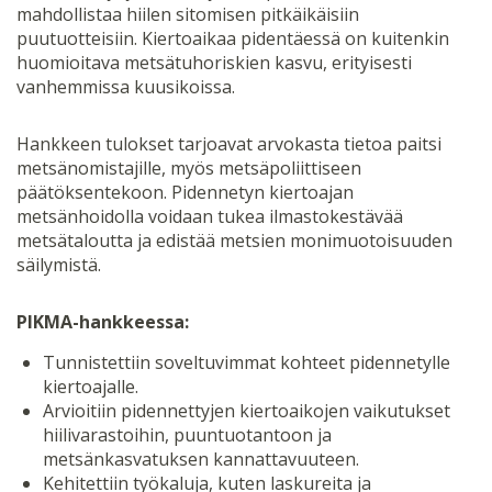
mahdollistaa hiilen sitomisen pitkäikäisiin
puutuotteisiin. Kiertoaikaa pidentäessä on kuitenkin
huomioitava metsätuhoriskien kasvu, erityisesti
vanhemmissa kuusikoissa.
Hankkeen tulokset tarjoavat arvokasta tietoa paitsi
metsänomistajille, myös metsäpoliittiseen
päätöksentekoon. Pidennetyn kiertoajan
metsänhoidolla voidaan tukea ilmastokestävää
metsätaloutta ja edistää metsien monimuotoisuuden
säilymistä.
PIKMA-hankkeessa:
Tunnistettiin soveltuvimmat kohteet pidennetylle
kiertoajalle.
Arvioitiin pidennettyjen kiertoaikojen vaikutukset
hiilivarastoihin, puuntuotantoon ja
metsänkasvatuksen kannattavuuteen.
Kehitettiin työkaluja, kuten laskureita ja