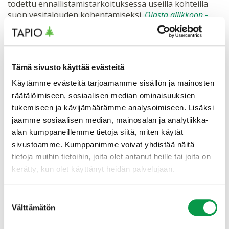
todettu ennallistamistarkoituksessa useilla kohteilla
suon vesitalouden kohentamiseksi.
Ojasta allikkoon
-
hankkeessa
menetelmää on kehitetty myös
yksityismailla sovellettavaksi neljällä pilottikohteella
Iijoen valuma-alueella. Hankkeessa luotiin lisäksi
paikkatietoaineisto vesien johtamiseen mahdollisesti
Tämä sivusto käyttää evästeitä
soveltuvista paikoista koko Suomessa. Aineisto
julkaistaan Metsäkeskuksen kartta- ja
Käytämme evästeitä tarjoamamme sisällön ja mainosten
aineistopalveluissa. Aineiston avulla suunnittelutyö ja
räätälöimiseen, sosiaalisen median ominaisuuksien
maastokäynnit voidaan kohdentaa sujuvasti
tukemiseen ja kävijämäärämme analysoimiseen. Lisäksi
tärkeimpiin kohtiin. Lisäksi maanomistajat voivat etsiä
jaamme sosiaalisen median, mainosalan ja analytiikka-
ja ehdottaa omilta mailtaan sopivia kohteita
alan kumppaneillemme tietoja siitä, miten käytät
suunnitteluun ja ennallistamiseen. Hankkeessa saadut
sivustoamme. Kumppanimme voivat yhdistää näitä
opit pyritään viemään laajasti käyttöön koko
tietoja muihin tietoihin, joita olet antanut heille tai joita on
Suomessa.
kerätty, kun olet käyttänyt heidän palvelujaan.
Hyväksymällä
markkinointievästeet
näet videon.
Suostumuksen
Välttämätön
valinta