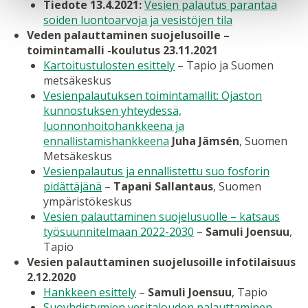
Tiedote 13.4.2021:
Vesien palautus parantaa
soiden luontoarvoja ja vesistöjen tila
Veden palauttaminen suojelusoille –
toimintamalli -koulutus 23.11.2021
Kartoitustulosten esittely
– Tapio ja Suomen
metsäkeskus
Vesienpalautuksen toimintamallit: Ojaston
kunnostuksen yhteydessä,
luonnonhoitohankkeena ja
ennallistamishankkeena
Juha Jämsén
, Suomen
Metsäkeskus
Vesienpalautus ja ennallistettu suo fosforin
pidättäjänä
–
Tapani Sallantaus
, Suomen
ympäristökeskus
Vesien palauttaminen suojelusuolle – katsaus
työsuunnitelmaan 2022-2030
–
Samuli Joensuu
,
Tapio
Vesien palauttaminen suojelusoille infotilaisuus
2.12.2020
Hankkeen esittely
–
Samuli Joensuu
, Tapio
Suoyhdistymien vesitalouden palauttaminen
–