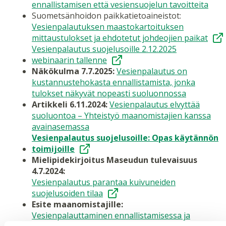
ennallistamisen että vesiensuojelun tavoitteita
Suometsänhoidon paikkatietoaineistot:
Vesienpalautuksen maastokartoituksen
mittaustulokset ja ehdotetut johdeojien paikat
Vesienpalautus suojelusoille 2.12.2025
webinaarin tallenne
Näkökulma 7.7.2025:
Vesienpalautus on
kustannustehokasta ennallistamista, jonka
tulokset näkyvät nopeasti suoluonnossa
Artikkeli 6.11.2024:
Vesienpalautus elvyttää
suoluontoa – Yhteistyö maanomistajien kanssa
avainasemassa
Vesienpalautus suojelusoille: Opas käytännön
toimijoille
Mielipidekirjoitus Maseudun tulevaisuus
4.7.2024:
Vesienpalautus parantaa kuivuneiden
suojelusoiden tilaa
Esite maanomistajille:
Vesienpalauttaminen ennallistamisessa ja