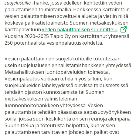
suojelusoille
-hanke, jossa edelleen kehitettiin veden
palauttamisen toimintamallia. Hankkeessa kartoitettiin
vesien palauttamiseen soveltuvia alueita ja vietiin niitä
koskeva paikkatietoaineisto Suomen metsäkeskuksen
karttapalveluun
Veden palauttamisen suunnittelu
.
Vuosina 2020–2025 Tapio Oy on kartoittanut yhteensä
250 potentiaalista vesienpalautuskohdetta.
Vesien palauttaminen suojelukohteille toteutetaan
usein suojelualueen ennallistamishankkeen yhteydessä
Metsähallituksen luontopalveluiden toimesta.,
Vesienpalautus voidaan tehdä myös silloin, kun
suojelualueiden läheisyydessä olevissa talousmetsissä
tehdään ojaston kunnostamista tai Suomen
metsäkeskuksen valmisteleman
luonnonhoitohankkeen yhteydessä. Vesien
palauttamista tehdään pääasiassa aapasuovyöhykkeen
soilla, joissa suon keskikohta on sen reunoja alempana.
Suunnittelua ja toteutusta helpottaa, kun vesien
palauttamiseen tarvittavien johdeojien paikat ovat