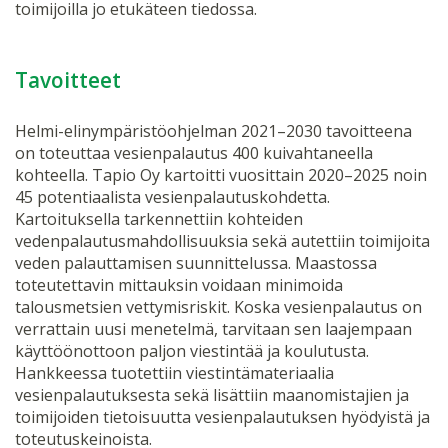
toimijoilla jo etukäteen tiedossa.
Tavoitteet
Helmi-elinympäristöohjelman 2021–2030 tavoitteena
on toteuttaa vesienpalautus 400 kuivahtaneella
kohteella. Tapio Oy kartoitti vuosittain 2020–2025 noin
45 potentiaalista vesienpalautuskohdetta.
Kartoituksella tarkennettiin kohteiden
vedenpalautusmahdollisuuksia sekä autettiin toimijoita
veden palauttamisen suunnittelussa. Maastossa
toteutettavin mittauksin voidaan minimoida
talousmetsien vettymisriskit. Koska vesienpalautus on
verrattain uusi menetelmä, tarvitaan sen laajempaan
käyttöönottoon paljon viestintää ja koulutusta.
Hankkeessa tuotettiin viestintämateriaalia
vesienpalautuksesta sekä lisättiin maanomistajien ja
toimijoiden tietoisuutta vesienpalautuksen hyödyistä ja
toteutuskeinoista.