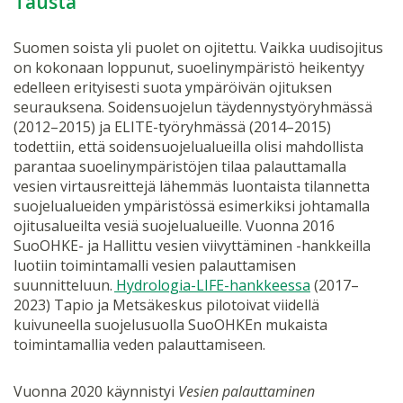
Tausta
Suomen soista yli puolet on ojitettu. Vaikka uudisojitus
on kokonaan loppunut, suoelinympäristö heikentyy
edelleen erityisesti suota ympäröivän ojituksen
seurauksena. Soidensuojelun täydennystyöryhmässä
(2012–2015) ja ELITE-työryhmässä (2014–2015)
todettiin, että soidensuojelualueilla olisi mahdollista
parantaa suoelinympäristöjen tilaa palauttamalla
vesien virtausreittejä lähemmäs luontaista tilannetta
suojelualueiden ympäristössä esimerkiksi johtamalla
ojitusalueilta vesiä suojelualueille. Vuonna 2016
SuoOHKE- ja Hallittu vesien viivyttäminen -hankkeilla
luotiin toimintamalli vesien palauttamisen
suunnitteluun.
Hydrologia-LIFE-hankkeessa
(2017–
2023) Tapio ja Metsäkeskus pilotoivat viidellä
kuivuneella suojelusuolla SuoOHKEn mukaista
toimintamallia veden palauttamiseen.
Vuonna 2020 käynnistyi
Vesien palauttaminen