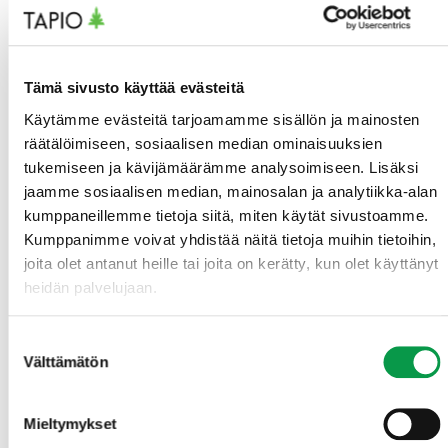
vesiensuojelussa
Artikkeli 29.12.2023:
Suojelusoiden luonnontilan
parantamiseen tarvitaan valuma-aluetason
tarkastelua
Tapion blogi 8.11.2023:
Soiden luontoarvoja
Tämä sivusto käyttää evästeitä
parannetaan palauttamalla vesiä suojelluille
Käytämme evästeitä tarjoamamme sisällön ja mainosten
soille
räätälöimiseen, sosiaalisen median ominaisuuksien
Lehtiartikkeli Maaseudun tulevaisuus
tukemiseen ja kävijämäärämme analysoimiseen. Lisäksi
6.6.2023:
jaamme sosiaalisen median, mainosalan ja analytiikka-alan
Aapasuo on vedenpuhdistamo – parhaassa
kumppaneillemme tietoja siitä, miten käytät sivustoamme.
tapauksessa suon ennallistaminen parantaa
Kumppanimme voivat yhdistää näitä tietoja muihin tietoihin,
myös viereisen kasvatusmetsän tuotosta
Lehtiartikkeli Yle 29.5.2022:
joita olet antanut heille tai joita on kerätty, kun olet käyttänyt
40 000 askelta on tavallinen päivälukema, kun
heidän palvelujaan.
Tarja Anttila ja Jani Antila vaeltavat Suomen soilla
– heidän tavoitteensa on suoluonnon
Suostumuksen
pelastaminen
Välttämätön
valinta
Lehtiartikkeli Vesitalous 12.4.2022:
Tapio edistää soiden ennallistamista Helmi-
elinympäristöohjelmassa
Mieltymykset
Lehtiartikkeli Maaseudun tulevaisuus