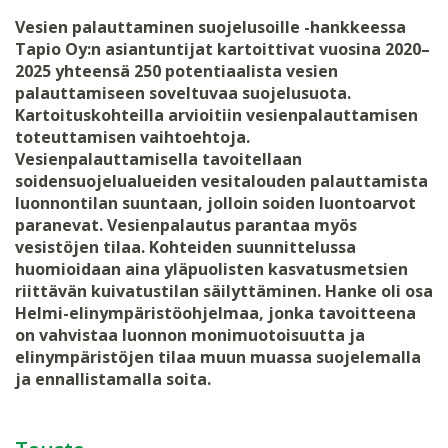
Vesien palauttaminen suojelusoille -hankkeessa
Tapio Oy:n asiantuntijat kartoittivat vuosina 2020–
2025 yhteensä 250 potentiaalista vesien
palauttamiseen soveltuvaa suojelusuota.
Kartoituskohteilla arvioitiin vesienpalauttamisen
toteuttamisen vaihtoehtoja.
Vesienpalauttamisella tavoitellaan
soidensuojelualueiden vesitalouden palauttamista
luonnontilan suuntaan, jolloin soiden luontoarvot
paranevat. Vesienpalautus parantaa myös
vesistöjen tilaa. Kohteiden suunnittelussa
huomioidaan aina yläpuolisten kasvatusmetsien
riittävän kuivatustilan säilyttäminen. Hanke oli osa
Helmi-elinympäristöohjelmaa, jonka tavoitteena
on vahvistaa luonnon monimuotoisuutta ja
elinympäristöjen tilaa muun muassa suojelemalla
ja ennallistamalla soita.