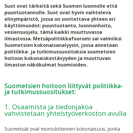
Suot ovat tärkeitä sekä Suomen luonnolle että
puuntuotannolle. Suot ovat hyvin vaihteleva
elinympäristö, jossa on sovitettava yhteen eri
käyttömuodot: puuntuotanto, luonnonhoito,
vesiensuojelu, tämä kaikki muuttuvassa
ilmastossa. Metsäpolitiikkafoorumi sai valmiiksi
Suometsien kokonaisanalyysin, jossa annetaan
politiikka- ja tutkimussuosituksia suometsien
hoitoon kokonaiskestävyyden ja muuttuvan
ilmaston näkökulmat huomioiden.
Suometsien hoitoon liittyvät politiikka-
ja tutkimussuositukset:
1. Osaamista ja tiedonjakoa
vahvistetaan yhteistyöverkoston avulla
Suometsät ovat moniulotteinen kokonaisuus, jonka