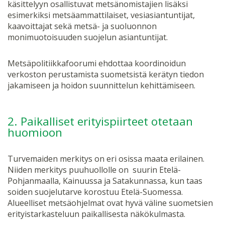
käsittelyyn osallistuvat metsänomistajien lisäksi
esimerkiksi metsäammattilaiset, vesiasiantuntijat,
kaavoittajat sekä metsä- ja suoluonnon
monimuotoisuuden suojelun asiantuntijat.
Metsäpolitiikkafoorumi ehdottaa koordinoidun
verkoston perustamista suometsistä kerätyn tiedon
jakamiseen ja hoidon suunnittelun kehittämiseen.
2. Paikalliset erityispiirteet otetaan
huomioon
Turvemaiden merkitys on eri osissa maata erilainen.
Niiden merkitys puuhuollolle on suurin Etelä-
Pohjanmaalla, Kainuussa ja Satakunnassa, kun taas
soiden suojelutarve korostuu Etelä-Suomessa.
Alueelliset metsäohjelmat ovat hyvä väline suometsien
erityistarkasteluun paikallisesta näkökulmasta.