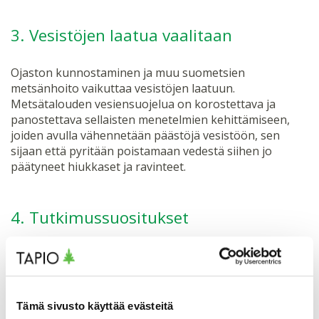
3. Vesistöjen laatua vaalitaan
Ojaston kunnostaminen ja muu suometsien
metsänhoito vaikuttaa vesistöjen laatuun.
Metsätalouden vesiensuojelua on korostettava ja
panostettava sellaisten menetelmien kehittämiseen,
joiden avulla vähennetään päästöjä vesistöön, sen
sijaan että pyritään poistamaan vedestä siihen jo
päätyneet hiukkaset ja ravinteet.
4. Tutkimussuositukset
Tärkeimmät tutkimussuositukset liittyvät peitteisen
metsänhoidon soveltamiseen ja sen vaikutuksiin sekä
suometsien puuston ja maaperän
kasvihuonekaasutasapainoon
Tämä sivusto käyttää evästeitä