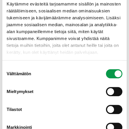
Käytämme evästeitä tarjoamamme sisällön ja mainosten
räätälöimiseen, sosiaalisen median ominaisuuksien
Lisätietoa
tukemiseen ja kävijämäärämme analysoimiseen. Lisäksi
jaamme sosiaalisen median, mainosalan ja analytiikka-
Suometsien kokonaisanalyysi – Policy Brief
alan kumppaneillemme tietoja siitä, miten käytät
Suometsien kokonaisanalyysin loppuraportti
sivustoamme. Kumppanimme voivat yhdistää näitä
Suometsien kokonaisanalyysin tutkija- ja
tietoja muihin tietoihin, joita olet antanut heille tai joita on
sidosryhmäpaneelit 2019
kerätty, kun olet käyttänyt heidän palvelujaan.
Henry Schneider,
projektipäällikkö,
Metsäpolitiikkafoorumi, puh. 040 160 8564,
Suostumuksen
Välttämätön
henry.schneider@tapio.fi
valinta
Risto Päivinen
, senior advisor, Metsäpolitiikkafoorumi,
puh 0500 577 308, risto.paivinen@tapio.fi
Mieltymykset
Katja Matveinen
, erityisasiantuntija,
Metsäpolitiikkafoorumin ohjausryhmän puheenjohtaja,
puh. 0295 162 287, katja.matveinen@mmm.fi
Tilastot
Metsäpolitiikkafoorumi edistää tutkimusnäyttöön
perustuvaa metsä- ja ympäristöpolitiikkaa. Foorumissa
Markkinointi