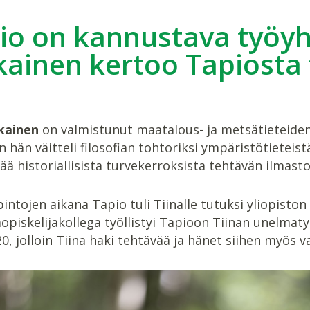
io on kannustava työyht
ainen kertoo Tapiosta
kainen
on valmistunut maatalous- ja metsätieteiden 
n hän väitteli filosofian tohtoriksi ympäristötieteis
 historiallisista turvekerroksista tehtävän ilmasto
intojen aikana Tapio tuli Tiinalle tutuksi yliopist
aopiskelijakollega työllistyi Tapioon Tiinan unelmat
20, jolloin Tiina haki tehtävää ja hänet siihen myös val