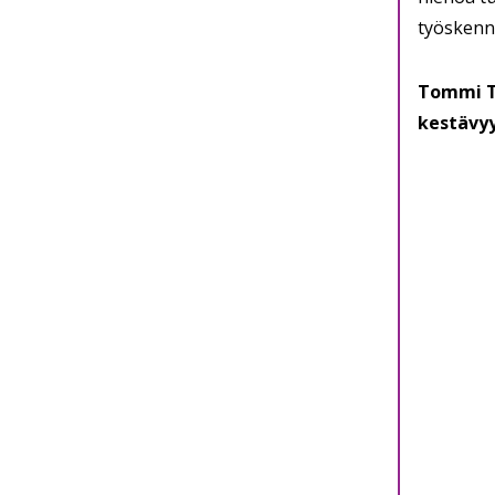
työskenn
Tommi T
kestävyy