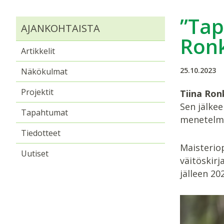
”Tap
AJANKOHTAISTA
Ronk
Artikkelit
25.10.2023
Näkökulmat
Projektit
Tiina Ron
Sen jälkee
Tapahtumat
menetelmää
Tiedotteet
Maisteriop
Uutiset
väitöskirj
jälleen 20