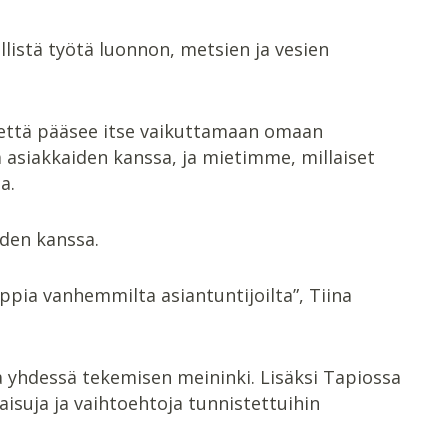
listä työtä luonnon, metsien ja vesien
, että pääsee itse vaikuttamaan omaan
asiakkaiden kanssa, ja mietimme, millaiset
a.
iden kanssa.
pia vanhemmilta asiantuntijoilta”, Tiina
a yhdessä tekemisen meininki. Lisäksi Tapiossa
isuja ja vaihtoehtoja tunnistettuihin