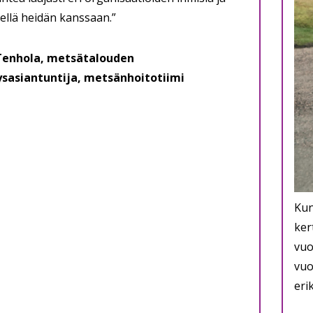
ellä heidän kanssaan.”
enhola, metsätalouden
sasiantuntija, metsänhoitotiimi
Kun
ker
vuo
vuo
eri