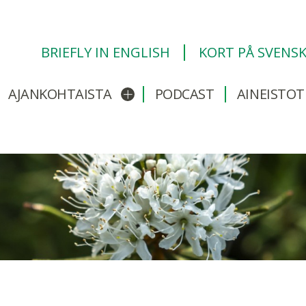
BRIEFLY IN ENGLISH
KORT PÅ SVENS
AJANKOHTAISTA
PODCAST
AINEISTOT
/sulje alavalikko
Avaa/sulje alavalikko