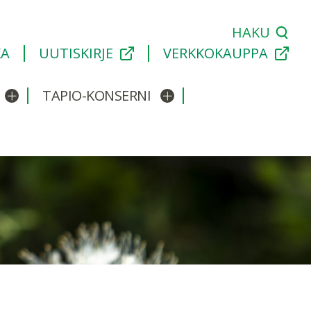
HAKU
KA
UUTISKIRJE
VERKKOKAUPPA
TAPIO-KONSERNI
Avaa/sulje alavalikko
Avaa/sulje alavalikko