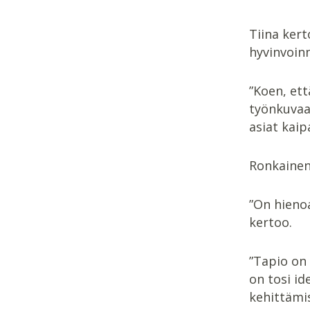
Tiina kert
hyvinvoinn
”Koen, et
työnkuvaa
asiat kaip
Ronkainen 
”On hienoa
kertoo.
”Tapio on 
on tosi id
kehittämis