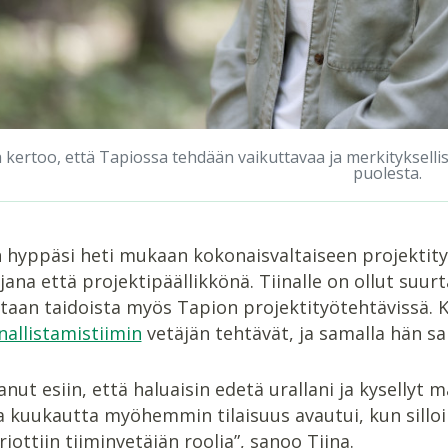
a kertoo, että Tapiossa tehdään vaikuttavaa ja merkitykselli
puolesta.
 hyppäsi heti mukaan kokonaisvaltaiseen projektity
jana että projektipäällikkönä. Tiinalle on ollut suu
aan taidoista myös Tapion projektityötehtävissä. Kev
nnallistamistiimin
vetäjän tehtävät, ja samalla hän sai
anut esiin, että haluaisin edetä urallani ja kysellyt 
kuukautta myöhemmin tilaisuus avautui, kun silloine
rjottiin tiiminvetäjän roolia”, sanoo Tiina.