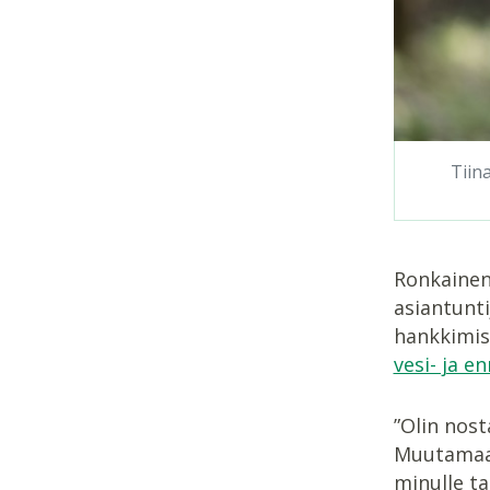
Tiin
Ronkainen
asiantunti
hankkimist
vesi- ja e
”Olin nost
Muutamaa 
minulle ta