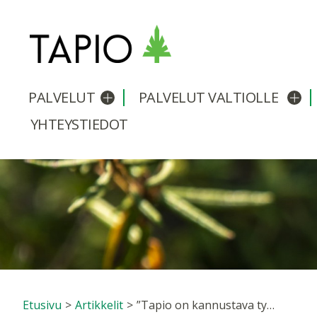
PALVELUT
PALVELUT VALTIOLLE
Avaa/sulje alavalikko
Avaa
YHTEYSTIEDOT
Etusivu
>
Artikkelit
>
”Tapio on kannustava työyhteisö” – Tiina Ronkainen kertoo Tapiosta työpaikkana