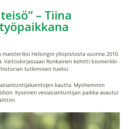
eisö” – Tiina
 työpaikkana
maisteriksi Helsingin yliopistosta vuonna 2010.
tä. Väitöskirjassaan Ronkainen kehitti biomerkki-
historian tutkimisen tueksi.
on asiantuntijaluentojen kautta. Myöhemmin
yöhön. Kyseinen vesiasiantuntijan paikka avautui
ittiin.