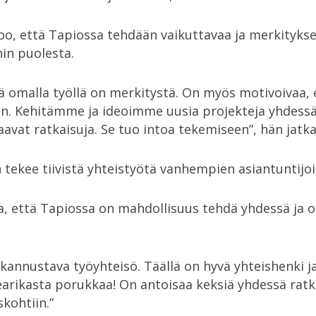
oo, että Tapiossa tehdään vaikuttavaa ja merkityksel
in puolesta.
tä omalla työllä on merkitystä. On myös motivoivaa
n. Kehitämme ja ideoimme uusia projekteja yhdessä 
aavat ratkaisuja. Se tuo intoa tekemiseen”, hän jatka
tekee tiivistä yhteistyötä vanhempien asiantuntijo
, että Tapiossa on mahdollisuus tehdä yhdessä ja op
kannustava työyhteisö. Täällä on hyvä yhteishenki j
earikasta porukkaa! On antoisaa keksiä yhdessä ratka
kohtiin.”