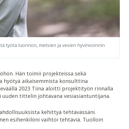
stä työtä luonnon, metsien ja vesien hyvinvoinnin
öhön. Hän toimii projekteissa sekä
rta hyötyä aikaisemmista konsulttina
äällä 2023 Tiina aloitti projektityön rinnalla
 uuden tittelin johtavana vesiasiantuntijana.
mahdollisuuksista kehittyä tehtävässäni.
n esihenkilöni vaihtoi tehtäviä. Tuolloin