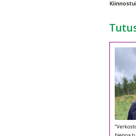
Kiinnostu
Tutus
”Verkosto
hienoa tu