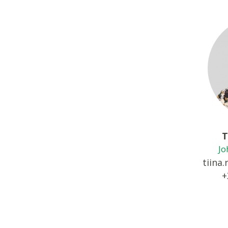
T
Jo
tiina.
+