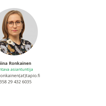
iina Ronkainen
htava asiantuntija
ronkainen(at)tapio.fi
358 29 432 6035