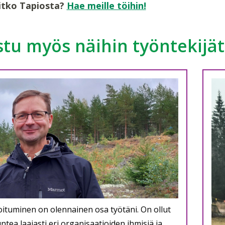
itko Tapiosta?
Hae meille töihin!
tu myös näihin työntekijät
ituminen on olennainen osa työtäni. On ollut
ntea laajasti eri organisaatioiden ihmisiä ja