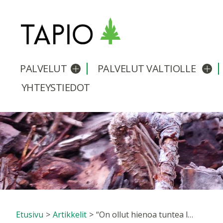
PALVELUT
PALVELUT VALTIOLLE
Avaa/sulje alavalikko
Avaa
YHTEYSTIEDOT
Etusivu
>
Artikkelit
>
“On ollut hienoa tuntea laajasti eri organisaatioiden ihmisiä ja työskennellä heidän kanssaan” – Tommi Tenhola kertoo monipuolisesta urastaan Tapiossa