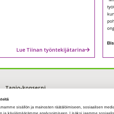
työ
kun
poh
ong
Eli
Lue Tiinan työntekijätarina
Tapio-konserni
Maistraatinportti 4 A
teitä
00240 Helsinki
0294 32 6000
mamme sisällön ja mainosten räätälöimiseen, sosiaalisen medi
n ja kävijämäärämme analysoimiseen. Lisäksi jaamme sosiaali