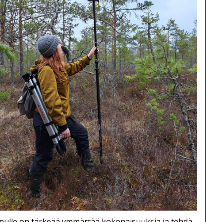
nulle on tärkeää ymmärtää kokonaisuuksia ja tehdä