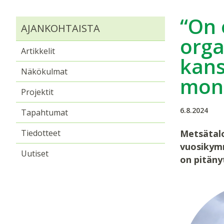
“On 
AJANKOHTAISTA
orga
Artikkelit
kans
Näkökulmat
moni
Projektit
6.8.2024
Tapahtumat
Tiedotteet
Metsätalo
vuosikymm
Uutiset
on pitäny