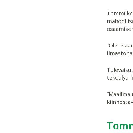
Tommi kert
mahdollis
osaamisen
”Olen saan
ilmastohan
Tulevaisu
tekoälyä h
”Maailma 
kiinnostav
Tomm