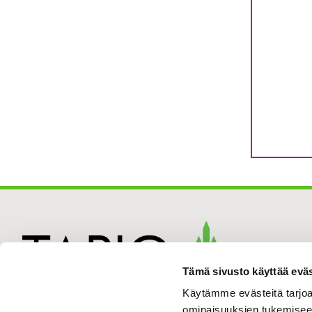
Tämä sivusto käyttää eväs
Käytämme evästeitä tarjoa
ominaisuuksien tukemisee