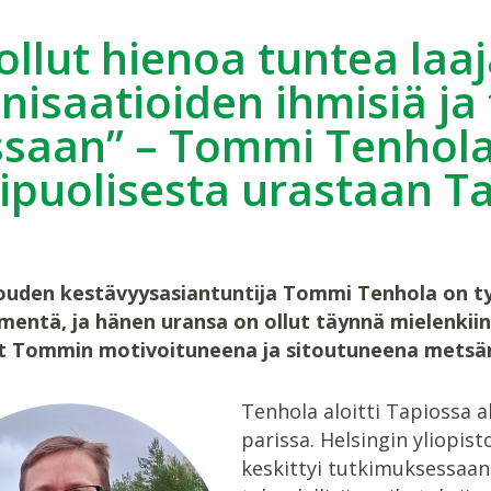
ollut hienoa tuntea laaja
nisaatioiden ihmisiä ja
saan” – Tommi Tenhola
puolisesta urastaan T
uden kestävyysasiantuntija Tommi Tenhola on työs
entä, ja hänen uransa on ollut täynnä mielenkiint
t Tommin motivoituneena ja sitoutuneena metsän
Tenhola aloitti Tapiossa 
parissa. Helsingin yliopi
keskittyi tutkimuksessaan