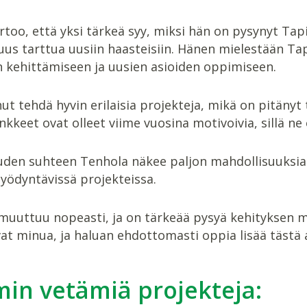
oo, että yksi tärkeä syy, miksi hän on pysynyt Tap
uus tarttua uusiin haasteisiin. Hänen mielestään Ta
 kehittämiseen ja uusien asioiden oppimiseen.
ut tehdä hyvin erilaisia projekteja, mikä on pitänyt 
kkeet ovat olleet viime vuosina motivoivia, sillä ne 
uden suhteen Tenhola näkee paljon mahdollisuuksia k
yödyntävissä projekteissa.
muuttuu nopeasti, ja on tärkeää pysyä kehityksen 
at minua, ja haluan ehdottomasti oppia lisää tästä 
in vetämiä projekteja: