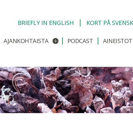
BRIEFLY IN ENGLISH
KORT PÅ SVENS
AJANKOHTAISTA
PODCAST
AINEISTOT
/sulje alavalikko
Avaa/sulje alavalikko