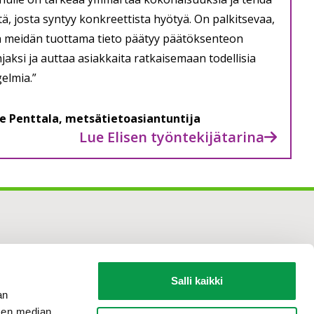
tä, josta syntyy konkreettista hyötyä. On palkitsevaa,
 meidän tuottama tieto päätyy päätöksenteon
jaksi ja auttaa asiakkaita ratkaisemaan todellisia
elmia.”
se Penttala, metsätietoasiantuntija
Lue Elisen työntekijätarina
Salli kaikki
an
sen median,