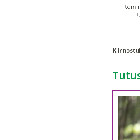
tommi
+
Kiinnostu
Tutus