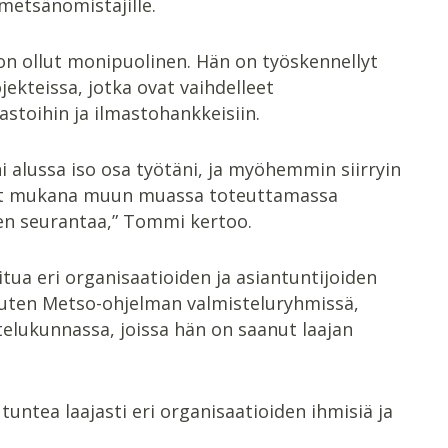
 metsänomistajille.
n ollut monipuolinen. Hän on työskennellyt
ojekteissa, jotka ovat vaihdelleet
astoihin ja ilmastohankkeisiin.
ni alussa iso osa työtäni, ja myöhemmin siirryin
llut mukana muun muassa toteuttamassa
en seurantaa,” Tommi kertoo.
ua eri organisaatioiden ja asiantuntijoiden
 kuten Metso-ohjelman valmisteluryhmissä,
lukunnassa, joissa hän on saanut laajan
untea laajasti eri organisaatioiden ihmisiä ja