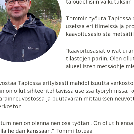
taloudellisiin vaikutuksiin
Tommin työura Tapiossa o
useissa eri tiimeissä ja pr
kaavoitusasioista metsätil
”Kaavoitusasiat olivat ura
tilastojen pariin. Olen o
alueellisten metsäohjelmi
staa Tapiossa erityisesti mahdollisuutta verkostoit
än on ollut sihteeritehtävissä useissa työryhmissä,
rainneuvostossa ja puutavaran mittauksen neuvotte
erkoston.
tuminen on olennainen osa työtäni. On ollut hienoa t
llä heidän kanssaan,” Tommi toteaa.