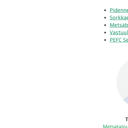
Pidenne
Sorkkae
Metsäb
Vastuul
PEFC Se
Metsätalou