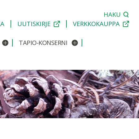
HAKU
KA
UUTISKIRJE
VERKKOKAUPPA
TAPIO-KONSERNI
Avaa/sulje alavalikko
Avaa/sulje alavalikko