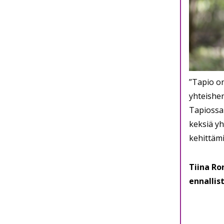
”Tapio on
yhteishen
Tapiossa 
keksiä yh
kehittämi
Tiina Ro
ennallis