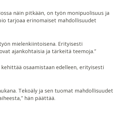
iossa näin pitkään, on työn monipuolisuus ja
pio tarjoaa erinomaiset mahdollisuudet
työn mielenkiintoisena. Erityisesti
ovat ajankohtaisia ja tärkeitä teemoja.”
ehittää osaamistaan edelleen, erityisesti
mukana. Tekoäly ja sen tuomat mahdollisuudet
aiheesta,” hän päättää.