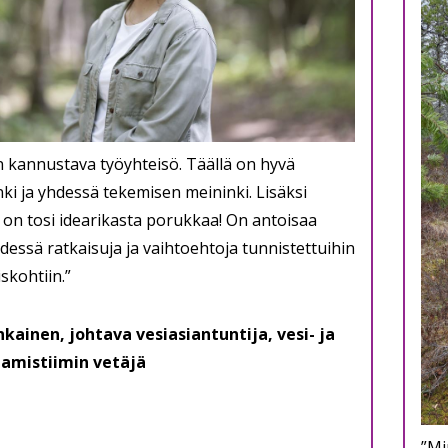
 kannustava työyhteisö. Täällä on hyvä
ki ja yhdessä tekemisen meininki. Lisäksi
on tosi idearikasta porukkaa! On antoisaa
dessä ratkaisuja ja vaihtoehtoja tunnistettuihin
skohtiin.”
nkainen, johtava vesiasiantuntija, vesi- ja
tamistiimin vetäjä
”Mi