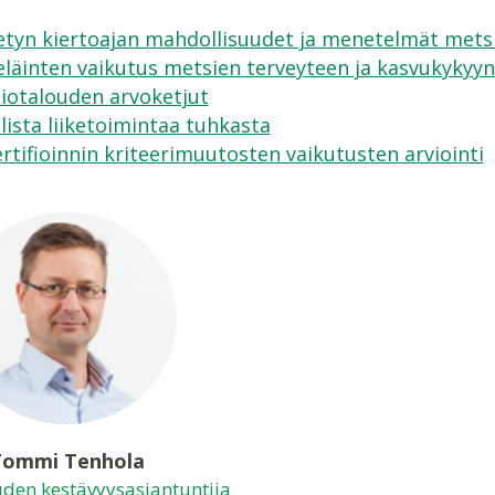
tyn kiertoajan mahdollisuudet ja menetelmät metsi
läinten vaikutus metsien terveyteen ja kasvukykyyn
iotalouden arvoketjut
lista liiketoimintaa tuhkasta
rtifioinnin kriteerimuutosten vaikutusten arviointi
Tommi Tenhola
den kestävyysasiantuntija