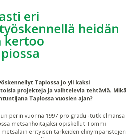
sti eri
 työskennellä heidän
 kertoo
apiossa
kennellyt Tapiossa jo yli kaksi
oisia projekteja ja vaihtelevia tehtäviä. Mikä
tuntijana Tapiossa vuosien ajan?
alun perin vuonna 1997 pro gradu -tutkielmansa
stossa metsänhoitajaksi opiskellut Tommi
 metsälain erityisen tärkeiden elinympäristöjen