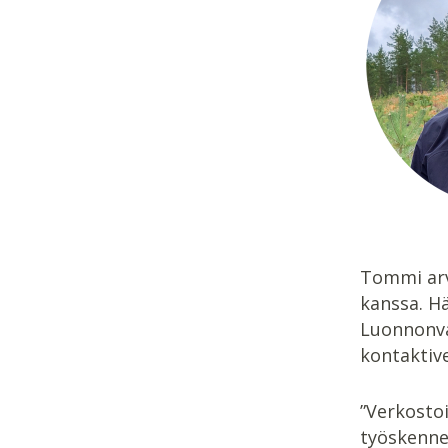
Tommi arvo
kanssa. H
Luonnonva
kontaktiv
”Verkostoi
työskenne