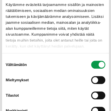
Käytämme evästeitä tarjoamamme sisällön ja mainosten
Ole meihin yhteydessä, kun tarvitset
räätälöimiseen, sosiaalisen median ominaisuuksien
asiantuntijakommentteja esimerkiksi jäsenlehden
tukemiseen ja kävijämäärämme analysoimiseen. Lisäksi
artikkeliin tai sinulla on jotain toimialaa erityisesti
jaamme sosiaalisen median, mainosalan ja analytiikka-
koskeva kysymys ilmastonmuutokseen
alan kumppaneillemme tietoja siitä, miten käytät
sopeutumisesta. Ohjaamme sinut eteenpäin oikean
sivustoamme. Kumppanimme voivat yhdistää näitä
tahon puoleen. Vastauksia tarjoavat esimerkiksi
tietoja muihin tietoihin, joita olet antanut heille tai joita on
Kansallisen ilmastonmuutokseen
kerätty, kun olet käyttänyt heidän palvelujaan.
sopeutumissuunnitelman seurantaryhmän
asiantuntijat. Seurantaryhmän jäsenet edustavat
ministeriöitä ja muita viranomaisia, alueellisia ja
Suostumuksen
paikallisia toimijoita sekä tutkimuslaitoksia.
Välttämätön
valinta
Mieltymykset
Ilmastonmuutos haltuun -
viestintäkampanjan yhteystiedot
Tilastot
Nora Arnkil
, Tapio, asiantuntija. nora.arnkil(a)tapio.fi,
+358 50 325 8047
Markkinointi