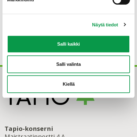
ilmastonmuutoshaltuun@gmail.com
Näytä tiedot
Lisätietoa
Salli kaikki
Kansallinen ilmastonmuutokseen
sopeutumissuunnitelma 2022
Salli valinta
Kiellä
Tapio-konserni
Maistraatinportti 4 A