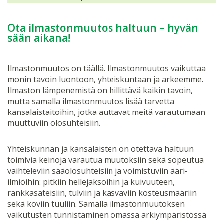
Ota ilmastonmuutos haltuun – hyvän
sään aikana!
Ilmastonmuutos on täällä. Ilmastonmuutos vaikuttaa
monin tavoin luontoon, yhteiskuntaan ja arkeemme.
Ilmaston lämpenemistä on hillittävä kaikin tavoin,
mutta samalla ilmastonmuutos lisää tarvetta
kansalaistaitoihin, jotka auttavat meitä varautumaan
muuttuviin olosuhteisiin.
Yhteiskunnan ja kansalaisten on otettava haltuun
toimivia keinoja varautua muutoksiin sekä sopeutua
vaihteleviin sääolosuhteisiin ja voimistuviin ääri-
ilmiöihin: pitkiin hellejaksoihin ja kuivuuteen,
rankkasateisiin, tulviin ja kasvaviin kosteusmääriin
sekä koviin tuuliin. Samalla ilmastonmuutoksen
vaikutusten tunnistaminen omassa arkiympäristössä