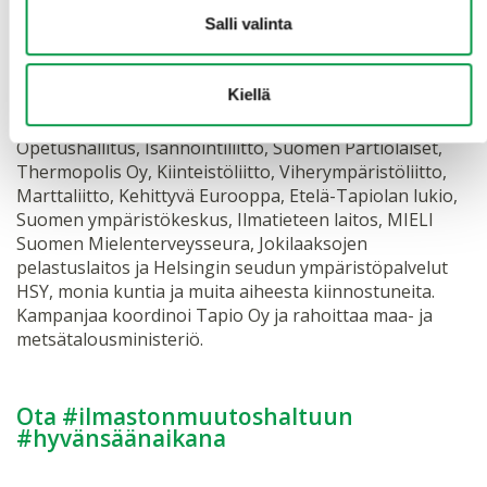
tekemistä on pidetty tärkeänä sekä kampanjan viestien
Salli valinta
sisällöissä että viestinnän toteuttamisessa.
Kiellä
Vuonna 2019 kampanjassa ovat mukana Omakotiliitto,
Suomen Vuokranantajat, Helsingin Pelastusliitto,
Opetushallitus, Isännöintiliitto, Suomen Partiolaiset,
Thermopolis Oy, Kiinteistöliitto, Viherympäristöliitto,
Marttaliitto, Kehittyvä Eurooppa, Etelä-Tapiolan lukio,
Suomen ympäristökeskus, Ilmatieteen laitos, MIELI
Suomen Mielenterveysseura, Jokilaaksojen
pelastuslaitos ja Helsingin seudun ympäristöpalvelut
HSY, monia kuntia ja muita aiheesta kiinnostuneita.
Kampanjaa koordinoi Tapio Oy ja rahoittaa maa- ja
metsätalousministeriö.
Ota #ilmaston­muutoshaltuun
#hyvänsäänaikana