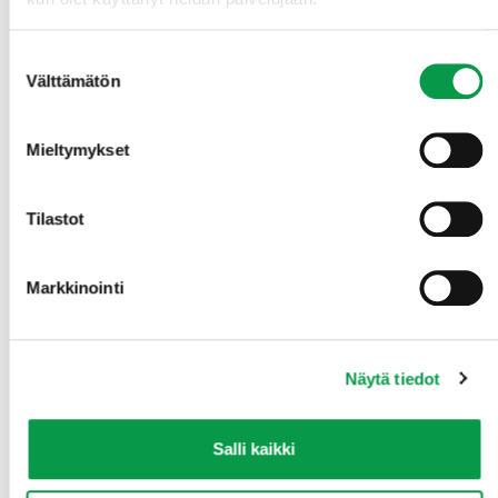
materiaaleja ja linkkejä, jaa tietoa verkostoillesi
Innosta
– ihmisiä organisaatiossasi ja ympärilläsi
miettimään ilmastonmuutoksen sopeutumisen
Suostumuksen
Välttämätön
toimia ja keskustelemaan asiasta kasvotusten ja
valinta
sosiaalisessa mediassa
Haasta –
muita jakamaan tietoa sekä tekemään
Mieltymykset
arjen pieniä ja suuria tekoja
Herättele –
ihmisiä verkostoissasi miettimään
ratkaisuja yhteisiin haasteisiin
Tilastot
Markkinointi
Ilmastonmuutos haltuun – Ennakoi, varaudu, sopeudu
on järjestöjen ja muiden aiheesta kiinnostuneiden
yhteinen ilmastonmuutokseen sopeutumisen
Näytä tiedot
viestintäkampanja. Järjestöt ovat ketteriä viestimään
uusista asioista ja jalkauttamaan kansalaistaitoja, ja
siksi keskeisessä roolissa ilmastonmuutoksen
Salli kaikki
teemassa. Järjestöjen yhteinen toive on ollut
myönteinen ja aktivoiva tapa viestiä asiasta. Yhdessä