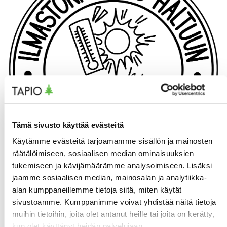
Tämä sivusto käyttää evästeitä
Käytämme evästeitä tarjoamamme sisällön ja mainosten
räätälöimiseen, sosiaalisen median ominaisuuksien
tukemiseen ja kävijämäärämme analysoimiseen. Lisäksi
jaamme sosiaalisen median, mainosalan ja analytiikka-
alan kumppaneillemme tietoja siitä, miten käytät
Viestitään yhdessä!
sivustoamme. Kumppanimme voivat yhdistää näitä tietoja
muihin tietoihin, joita olet antanut heille tai joita on kerätty,
Jaa tietoa
– hyödynnä kampanjan sivuille koottuja
kun olet käyttänyt heidän palvelujaan.