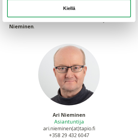
Kiellä
Tilaisuudesta antaa tarvittaessa lisätietoja
Ari
Nieminen
.
Ari Nieminen
Asiantuntija
ari.nieminen(at)tapio.fi
+358 29 432 6047