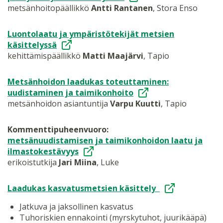
metsänhoitopäällikkö
Antti Rantanen
, Stora Enso
Luontolaatu ja ympäristötekijät metsien
käsittelyssä
kehittämispäällikkö
Matti Maajärvi
, Tapio
Metsänhoidon laadukas toteuttaminen:
uudistaminen ja taimikonhoito
metsänhoidon asiantuntija
Varpu Kuutti
, Tapio
Kommenttipuheenvuoro:
metsänuudistamisen ja taimikonhoidon laatu ja
ilmastokestävyys
erikoistutkija
Jari Miina
, Luke
Laadukas kasvatusmetsien käsittely
Jatkuva ja jaksollinen kasvatus
Tuhoriskien ennakointi (myrskytuhot, juurikääpä)