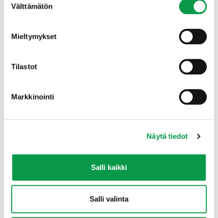
Välttämätön
valinta
Mieltymykset
Tilastot
www.metsanhoidonsuositukset.fi
Markkinointi
Metsänhoidon suositukset esittelevät kestävän
metsänhoidon vaihtoehtoja ja parhaita käytäntöjä.
Suositukset perustuvat tutkimustietoon ja käytännön
Näytä tiedot
kokemuksesta saatuun osaamiseen. Palvelun sisältö on
laadittu yhteistyössä metsä-, ympäristö- ja ilmastoalan
Salli kaikki
tutkijoiden, asiantuntijoiden ja tiedon käyttäjien kanssa.
Työtä koordinoi Tapio maa- ja metsätalousministeriön
tilauksesta.
Salli valinta