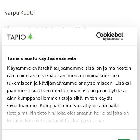
Varpu Kuutti
Yhteenveto ja tilaisuuden päätös
Kalle Vanhatalo
Klo 11.00 Tilaisuus päättyy
Tämä sivusto käyttää evästeitä
Käytämme evästeitä tarjoamamme sisällön ja mainosten
Seuraa somessa
räätälöimiseen, sosiaalisen median ominaisuuksien
tukemiseen ja kävijämäärämme analysoimiseen. Lisäksi
Seuraa metsänhoidon suosituksia sosiaalisessa
jaamme sosiaalisen median, mainosalan ja analytiikka-
mediassa:
alan kumppaneillemme tietoja siitä, miten käytät
sivustoamme. Kumppanimme voivat yhdistää näitä
Facebook
tietoja muihin tietoihin, joita olet antanut heille tai joita on
kerätty, kun olet käyttänyt heidän palvelujaan.
Instagram
Suostumuksen