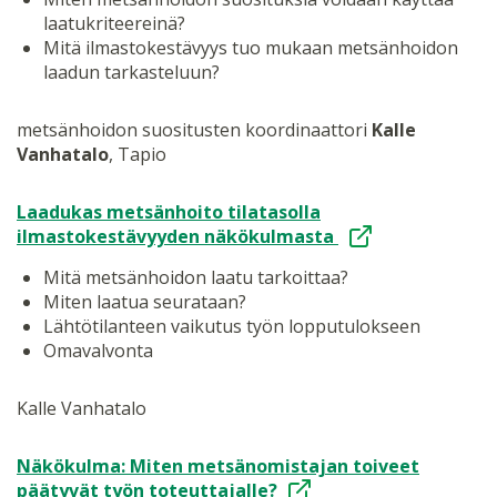
laatukriteereinä?
Mitä ilmastokestävyys tuo mukaan metsänhoidon
laadun tarkasteluun?
metsänhoidon suositusten koordinaattori
Kalle
Vanhatalo
, Tapio
Laadukas metsänhoito tilatasolla
ilmastokestävyyden näkökulmasta
Mitä metsänhoidon laatu tarkoittaa?
Miten laatua seurataan?
Lähtötilanteen vaikutus työn lopputulokseen
Omavalvonta
Kalle Vanhatalo
Näkökulma: Miten metsänomistajan toiveet
päätyvät työn toteuttajalle?