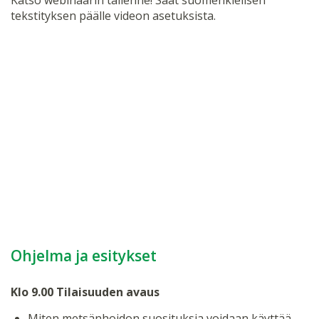
Katso webinaarin tallenne! Saat suomenkielisen
tekstityksen päälle videon asetuksista.
Ohjelma ja esitykset
Klo 9.00 Tilaisuuden avaus
Miten metsänhoidon suosituksia voidaan käyttää