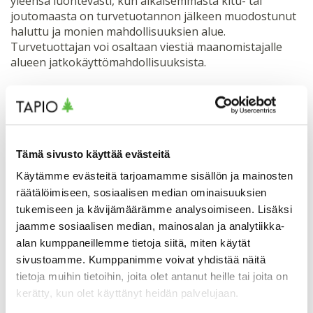
yleensä luontevasti, kun aikaisemmasta kitu- tai
joutomaasta on turvetuotannon jälkeen muodostunut
haluttu ja monien mahdollisuuksien alue.
Turvetuottajan voi osaltaan viestiä maanomistajalle
alueen jatkokäyttömahdollisuuksista.
Turvetuotantoalueella voi olla monia maanomistajia ja
näillä ehkä erilaisia näkemyksiä oman kiinteistönsä
maankäytöstä. Turvetuotannon viimeisinä vuosina
maanomistajan kannattaa selvittää, mikä taho voisi olla
Tämä sivusto käyttää evästeitä
mahdollinen viemään eteenpäin alueen aiotun
jatkokäytön käytännön toteutusta.
Käytämme evästeitä tarjoamamme sisällön ja mainosten
räätälöimiseen, sosiaalisen median ominaisuuksien
tukemiseen ja kävijämäärämme analysoimiseen. Lisäksi
Joskus maanomistajien tavoitteet suonpohjan käytössä
eivät kohtaa tai jatkokäytön suunnittelu on haastavaa
jaamme sosiaalisen median, mainosalan ja analytiikka-
esimerkiksi alueen laajuuden tai käyttötarpeiden
alan kumppaneillemme tietoja siitä, miten käytät
vuoksi. Tällöin ulkopuolista apua suunnitteluun ja
sivustoamme. Kumppanimme voivat yhdistää näitä
toteutukseen voivat tarjota esimerkiksi
tietoja muihin tietoihin, joita olet antanut heille tai joita on
metsänhoitoyhdistys, neuvontajärjestö tai paikalliset
kerätty, kun olet käyttänyt heidän palvelujaan.
yhdistykset.