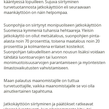
kääntyessä lopuilleen. Sujuva siirtyminen
turvetuotannosta jatkokäyttöön eli seuraavaan
maankäyttöön on näin helpompaa.
Suonpohjia on siirtynyt monipuoliseen jatkokäyttöön
Suomessa kymmeniä tuhansia hehtaareja. Yleisin
jatkokäyttö on ollut metsätalous, suonpohjien pinta-
alasta noin 70 prosenttia, toisena maatalous noin 20
prosenttia ja kolmantena erilaiset kosteikot.
Suonpohjan taloudellisen arvon nousun lisäksi voidaan
tähdätä luontoarvojen tai luonnon
monimuotoisuusarvojen parantamiseen ja myönteisten
ilmastovaikutusten vahvistamiseen.
Maan palautus maanomistajille on tuttua
turvetuottajille, vaikka maanomistajalle se voi olla
ainutkertainen tapahtuma.
Jatkokäyttöön siirtyminen ja päätökset ratkeavat