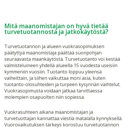
Mitä maanomistajan on hyvä tietää
turvetuotannosta ja jatkokäytöstä?
Turvetuotannon ja alueen vuokrasopimuksen
päätyttyä maanomistaja päättää suonpohjan
seuraavasta maankäytöstä. Turvetuotanto voi kestää
valmisteluineen yhdellä alueella 15 vuodesta useisiin
kymmeniin vuosiin. Tuotanto loppuu yleensä
vaiheittain, ja siihen vaikuttaa moni asia, kuten
tuotanto-olosuhteiden ja turpeen kysynnän vaihtelut.
Vuokrasopimusta voidaan jatkaa tarvittaessa
molempien osapuolten niin sopiessa.
Vuokrasuhteen aikana maanomistajan ja
turvetuottajan kannattaa viestiä matalalla kynnyksellä.
Vuorovaikutuksen tärkeys korostuu turvetuotannon