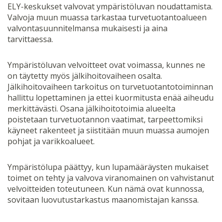
ELY-keskukset valvovat ympäristöluvan noudattamista.
Valvoja muun muassa tarkastaa turvetuotantoalueen
valvontasuunnitelmansa mukaisesti ja aina
tarvittaessa.
Ympäristöluvan velvoitteet ovat voimassa, kunnes ne
on täytetty myös jälkihoitovaiheen osalta.
Jälkihoitovaiheen tarkoitus on turvetuotantotoiminnan
hallittu lopettaminen ja ettei kuormitusta enää aiheudu
merkittävästi. Osana jälkihoitotoimia alueelta
poistetaan turvetuotannon vaatimat, tarpeettomiksi
käyneet rakenteet ja siistitään muun muassa aumojen
pohjat ja varikkoalueet.
Ympäristölupa päättyy, kun lupamääräysten mukaiset
toimet on tehty ja valvova viranomainen on vahvistanut
velvoitteiden toteutuneen. Kun nämä ovat kunnossa,
sovitaan luovutustarkastus maanomistajan kanssa.